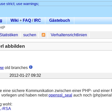
use strict; use warnings;
g
Wiki
+
FAQ
/
IRC
Gästebuch
PHP
Statistiken
suchen
Verhaltensrichtlinien
rl abbilden
ow
old branches
2012-01-27 09:32
de eine sichere Kommunikation zwischen einer PHP- und einer 
n vorlegen und haben nebst
openssl_seal
auch noch (php)seriali
g wohl:
L-RSA