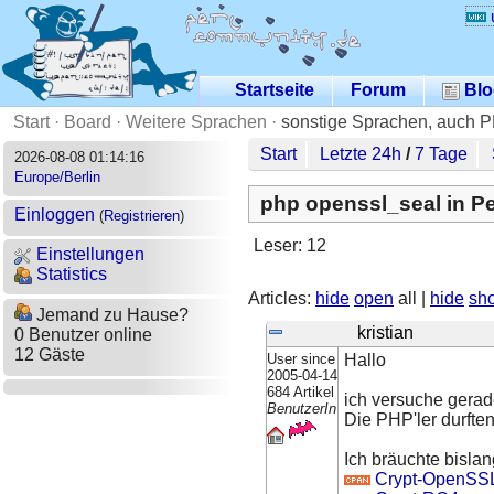
Startseite
Forum
Blo
Start
·
Board
·
Weitere Sprachen
·
sonstige Sprachen, auch 
Start
Letzte 24h
/
7 Tage
2026-08-08 01:14:16
Europe/Berlin
php openssl_seal in Pe
Einloggen
(
Registrieren
)
Leser: 12
Einstellungen
Statistics
Articles:
hide
open
all |
hide
sh
Jemand zu Hause?
kristian
0 Benutzer online
12 Gäste
User since
Hallo
2005-04-14
684 Artikel
ich versuche gera
BenutzerIn
Die PHP'ler durfte
Ich bräuchte bislan
Crypt-OpenSS