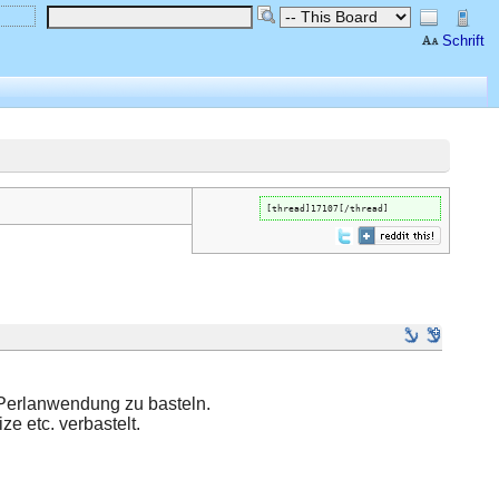
Schrift
[thread]17107[/thread]
Perlanwendung zu basteln.
ze etc. verbastelt.