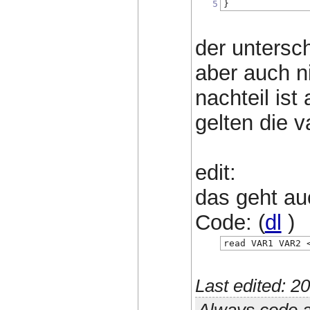
5
}
der untersch
aber auch ni
nachteil ist
gelten die v
edit:
das geht au
Code: (
dl
)
read VAR1 VAR2 
Last edited: 
Always code a