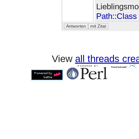
Lieblingsmo
Path::Class
View
all threads cr