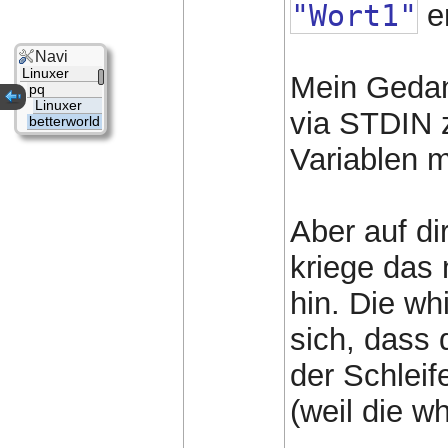
"Wort1"
e
Navi
Linuxer
Mein Gedan
pq
Linuxer
via STDIN 
betterworld
Variablen m
Aber auf di
kriege das 
hin. Die wh
sich, dass 
der Schleif
(weil die wh