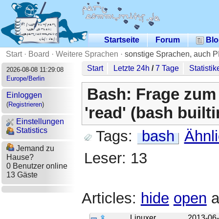
Startseite
Forum
Blo
Start
·
Board
·
Weitere Sprachen
·
sonstige Sprachen, auch 
Start
Letzte 24h
/
7 Tage
Statistik
2026-08-08 11:29:08
Europe/Berlin
Bash: Frage zum 
Einloggen
(
Registrieren
)
'read' (bash builti
Einstellungen
Statistics
Tags:
bash
Ähnl
Jemand zu
Leser: 13
Hause?
0 Benutzer online
13 Gäste
Articles:
hide
open
a
Linuxer
2013-06-