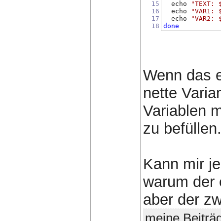
15
  echo 
"TEXT: 
16
  echo 
"VAR1: 
17
  echo 
"VAR2: 
18
done
Wenn das e
nette Varia
Variablen 
zu befüllen
Kann mir j
warum der e
aber der z
meine Beiträ