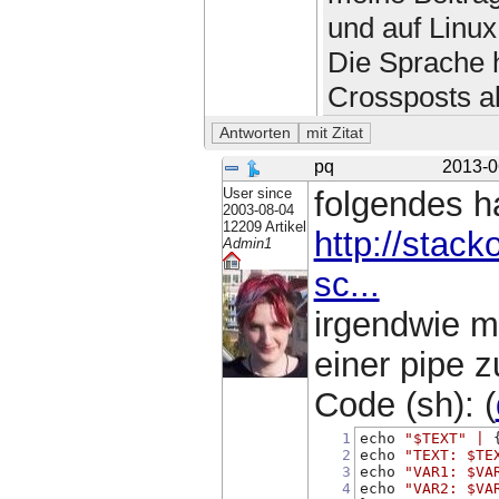
und auf Linu
Die Sprache 
Crossposts a
pq
2013-0
User since
folgendes h
2003-08-04
12209 Artikel
http://stac
Admin1
sc...
irgendwie 
einer pipe z
Code (sh): (
1
echo 
"$TEXT"
|
 
2
echo 
"TEXT: $TE
3
echo 
"VAR1: $VA
4
echo 
"VAR2: $VA