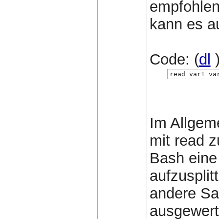
empfohlen
kann es a
Code: (
dl
read var1 va
Im Allgem
mit read z
Bash eine
aufzuspli
andere Sa
ausgewert