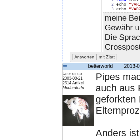
2
echo 
"VAR
3
echo 
"VAR
meine Bei
Gewähr un
Die Sprac
Crosspost
betterworld
2013-0
User since
Pipes mac
2003-08-21
2614 Artikel
auch aus 
ModeratorIn
geforkten 
Elternpro
Anders ist