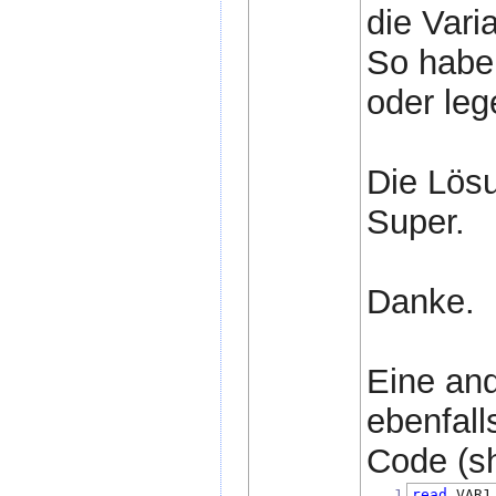
die Vari
So habe 
oder leg
Die Lös
Super.
Danke.
Eine an
ebenfalls
Code (sh
1
read
 VAR1