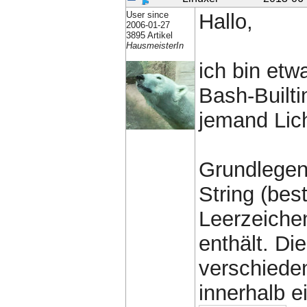
User since
Hallo,
2006-01-27
3895 Artikel
HausmeisterIn
ich bin etwa
Bash-Built
jemand Lich
Grundlegend
String (bes
Leerzeichen
enthält. Di
verschieden
innerhalb e