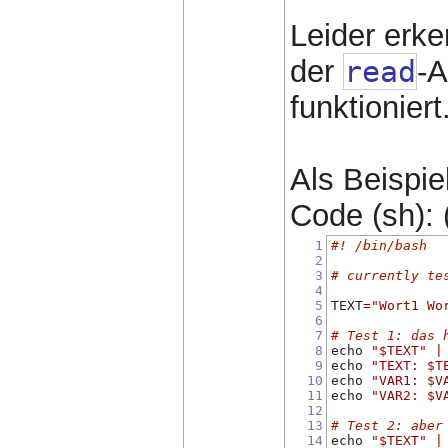
Leider erk
der
read
-A
funktioniert
Als Beispie
Code (sh): 
1
#! /bin/bash
2
3
# currently te
4
5
TEXT
=
"Wort1 Wo
6
7
# Test 1: das 
8
echo 
"$TEXT"
|
9
echo 
"TEXT: $T
10
echo 
"VAR1: $V
11
echo 
"VAR2: $V
12
13
# Test 2: aber
14
echo 
"$TEXT"
|