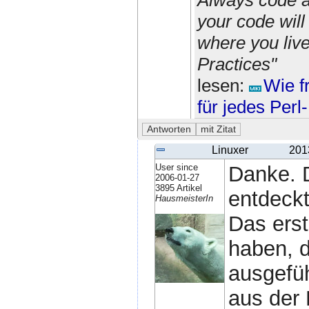
your code wil
where you liv
Practices"
lesen:
Wie f
für jedes Per
Linuxer
201
User since
Danke. D
2006-01-27
3895 Artikel
entdeckt
HausmeisterIn
Das erst
haben, d
ausgefüh
aus der 