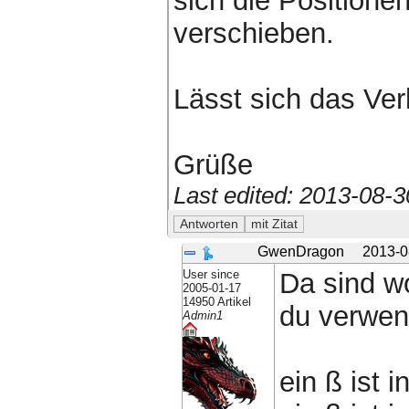
sich die Positione
verschieben.
Lässt sich das Ver
Grüße
Last edited: 2013-08-
GwenDragon
2013-0
User since
Da sind wo
2005-01-17
14950 Artikel
du verwen
Admin1
ein ß ist 