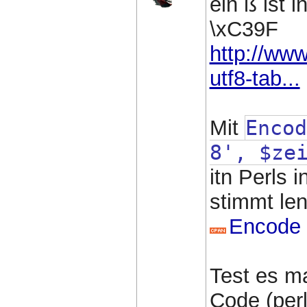
ein ß ist 
\xC39F
http://www
utf8-tab...
Mit
Encod
8', $ze
itn Perls 
stimmt len
Encode
Test es ma
Code (perl)