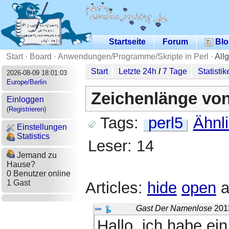
Startseite
Forum
Blo
Start
·
Board
·
Anwendungen/Programme/Skripte in Perl
·
All
Start
Letzte 24h
/
7 Tage
Statistik
2026-08-09 18:01:03
Europe/Berlin
Zeichenlänge vo
Einloggen
(
Registrieren
)
Tags:
perl5
Ähnl
Einstellungen
Statistics
Leser: 14
Jemand zu
Hause?
0 Benutzer online
1 Gast
Articles:
hide
open
a
Gast Der Namenlose
201
Hallo, ich habe ei