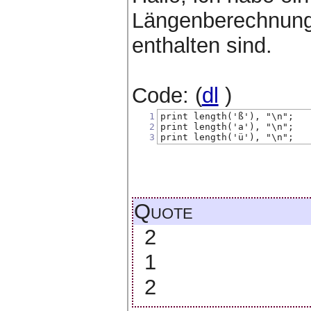
Längenberechnung
enthalten sind.
Code: (
dl
)
1
print length('ß'), "\n";
2
print length('a'), "\n";
3
print length('ü'), "\n";
Quote
2
1
2