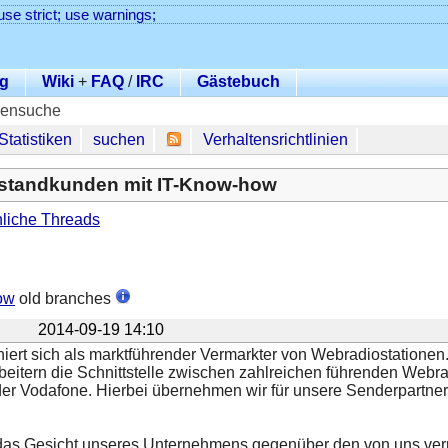
use strict; use warnings;
g
Wiki
+
FAQ
/
IRC
Gästebuch
lensuche
Statistiken
suchen
Verhaltensrichtlinien
estandkunden mit IT-Know-how
liche Threads
ow
old branches
2014-09-19 14:10
ert sich als marktführender Vermarkter von Webradiostationen.
rbeitern die Schnittstelle zwischen zahlreichen führenden Web
er Vodafone. Hierbei übernehmen wir für unsere Senderpartn
Sie das Gesicht unseres Unternehmens gegenüber den von uns ve