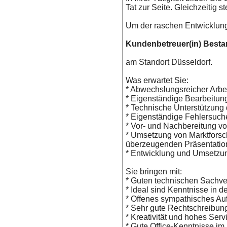
Tat zur Seite. Gleichzeitig 
Um der raschen Entwicklung
Kundenbetreuer(in) Best
am Standort Düsseldorf.
Was erwartet Sie:
* Abwechslungsreicher Arbei
* Eigenständige Bearbeitun
* Technische Unterstützung 
* Eigenständige Fehlersuche
* Vor- und Nachbereitung v
* Umsetzung von Marktforsc
überzeugenden Präsentatio
* Entwicklung und Umsetzu
Sie bringen mit:
* Guten technischen Sachve
* Ideal sind Kenntnisse in 
* Offenes sympathisches Auf
* Sehr gute Rechtschreibun
* Kreativität und hohes Ser
* Gute Office-Kenntnisse i