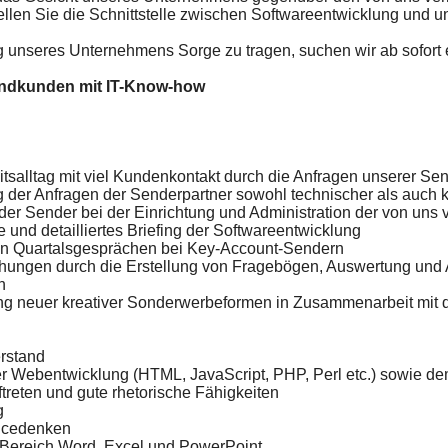
stellen Sie die Schnittstelle zwischen Softwareentwicklung und 
 unseres Unternehmens Sorge zu tragen, suchen wir ab sofort 
andkunden mit IT-Know-how
tsalltag mit viel Kundenkontakt durch die Anfragen unserer Se
g der Anfragen der Senderpartner sowohl technischer als auch 
der Sender bei der Einrichtung und Administration der von un
 und detailliertes Briefing der Softwareentwicklung
on Quartalsgesprächen bei Key-Account-Sendern
hungen durch die Erstellung von Fragebögen, Auswertung und 
n
ng neuer kreativer Sonderwerbeformen in Zusammenarbeit mit
rstand
der Webentwicklung (HTML, JavaScript, PHP, Perl etc.) sowie d
treten und gute rhetorische Fähigkeiten
g
vicedenken
m Bereich Word, Excel und PowerPoint