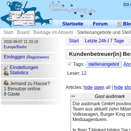
Startseite
Forum
Blo
Start
·
Board
·
Beiträge im Abseits
·
Stellenangebote und Stel
Start
Letzte 24h
/
7 Tage
2026-08-07 11:33:19
Europe/Berlin
Kundenbetreuer(in) B
Einloggen
(
Registrieren
)
Tags:
stellenangebot
Ähn
Einstellungen
Statistics
Leser: 12
Jemand zu Hause?
Articles:
hide
open
all |
hide
sh
1 Benutzer online
8 Gäste
Gast audimark
Die audimark GmbH positioni
Team aus aktuell zehn Mita
Volkswagen, Burger King od
Mediaagenturen.
In Ihrer Tätigkeit bilden 