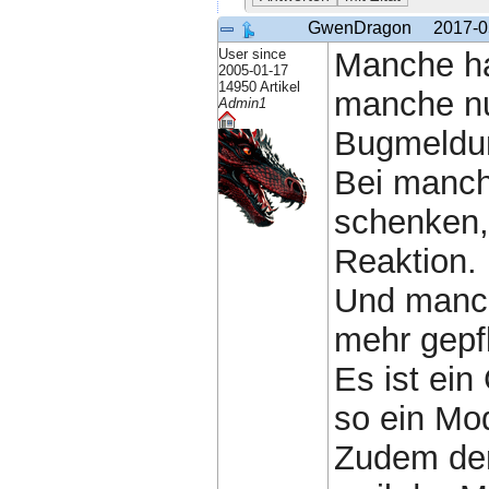
GwenDragon
2017-0
User since
Manche ha
2005-01-17
14950 Artikel
manche nu
Admin1
Bugmeldun
Bei manch
schenken,
Reaktion.
Und manch
mehr gepfl
Es ist ei
so ein Mod
Zudem der 