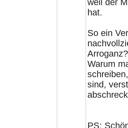
weil der 
hat.
So ein Ver
nachvollzi
Arroganz? 
Warum ma
schreiben
sind, vers
abschrecke
PS: Schön