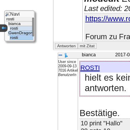
Last edited: 
Navi
https://www.ro
rosti
bianca
rosti
GwenDragon
Forum zu Fra
rosti
bianca
2017-0
User since
rosti
2009-09-13
7016 Artikel
hielt es ke
BenutzerIn
antworten.
Bestätige.
10 print "Hallo"