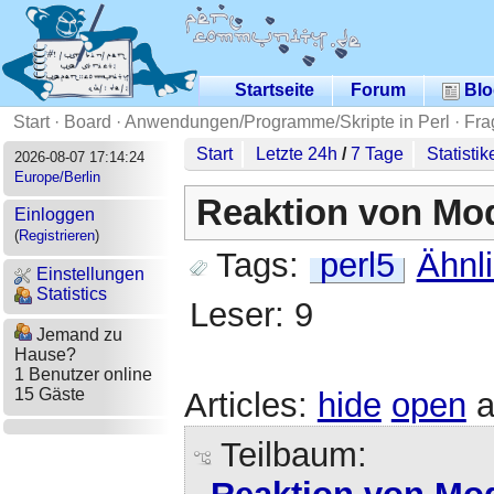
Startseite
Forum
Blo
Start
·
Board
·
Anwendungen/Programme/Skripte in Perl
·
Fra
Start
Letzte 24h
/
7 Tage
Statistik
2026-08-07 17:14:24
Europe/Berlin
Reaktion von Mo
Einloggen
(
Registrieren
)
Tags:
perl5
Ähnl
Einstellungen
Statistics
Leser: 9
Jemand zu
Hause?
1 Benutzer online
15 Gäste
Articles:
hide
open
a
Teilbaum: