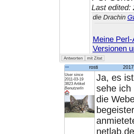
Last edited
die Drachin
G
Meine Perl-A
Versionen u
rosti
2017
User since
Ja, es is
2011-03-19
3823 Artikel
sehe ich 
BenutzerIn
die Webe
begeiste
anmietet
netlab.d