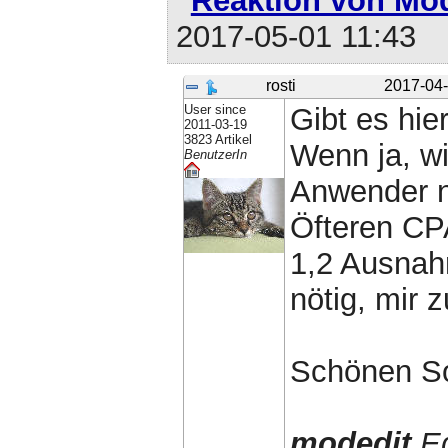
Reaktion von Mo
2017-05-01 11:43
rosti
2017-04-
User since
Gibt es hie
2011-03-19
3823 Artikel
Wenn ja, w
BenutzerIn
Anwender n
Öfteren CP
1,2 Ausnahm
nötig, mir 
Schönen S
modedit
Ed