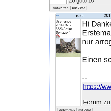
20 goto 10
rosti
201
User since
Hi Danke
2011-03-19
3823 Artikel
Erstemal
BenutzerIn
nur arro
Einen s
--
https://ww
Forum zu 