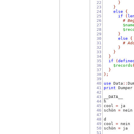
22
}
23
}
24
else
{
25
if
(
le
26
# Be
27
$nam
28
$rec
29
}
30
else
{
31
# Ad
32
}
33
}
34
}
35
if
(
define
36
$records
37
}
38
}
;
39
40
use
 Data
::
Du
41
print
 Dumper
42
43
__DATA__
44
h
45
cool 
=
 ja
46
schön 
=
 nein
47
48
d
49
cool 
=
 nein
50
schön 
=
 ja
51