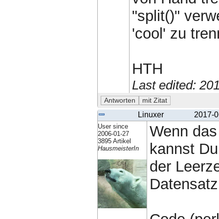
"split()" ver
'cool' zu tre
HTH
Last edited: 2
Linuxer
2017-0
User since
Wenn das i
2006-01-27
3895 Artikel
kannst Du 
HausmeisterIn
der Leerze
Datensatz 