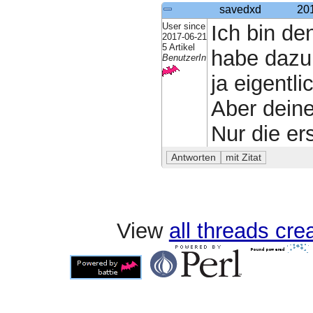
savedxd
20
User since
Ich bin d
2017-06-21
5 Artikel
habe dazu 
BenutzerIn
ja eigentli
Aber deine
Nur die ers
View
all threads cr