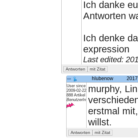
Ich danke euc
Antworten wa
Ich denke das
expression
Last edited: 2
hlubenow
2017
User since
murphy, Lin
2009-02-22
888 Artikel
verschieden
BenutzerIn
erstmal mit
willst.