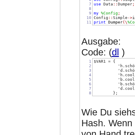
7
use
 Data
::
Dumper
;
8
9
my
%Config
;
10
Config
::
Simple
->
i
11
print
Dumper
(\
%Co
Ausgabe:
Code: (
dl
)
1
$VAR1 = {
2
          'h.schö
3
          'd.schö
4
          'h.cool
5
          'b.cool
6
          'b.schö
7
          'd.cool
8
        };
Wie Du siehst
Hash. Wenn D
von Hand tr