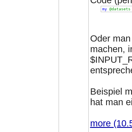
Code (perl)
my
@datasets
Oder man 
machen, 
$INPUT_
entspreche
Beispiel m
hat man e
more (10.