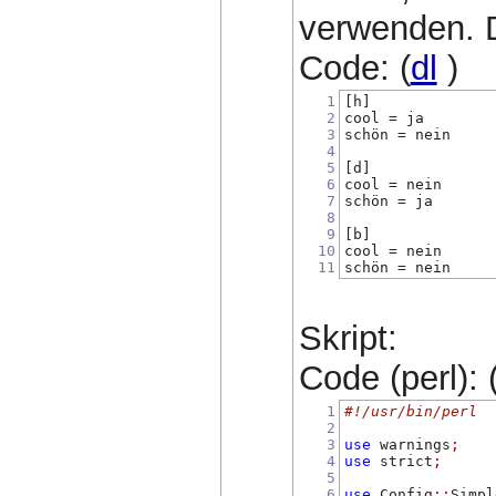
verwenden. D
Code: (
dl
)
1
[h]
2
cool = ja
3
schön = nein
4
5
[d]
6
cool = nein
7
schön = ja
8
9
[b]
10
cool = nein
11
schön = nein
Skript:
Code (perl): 
1
#!/usr/bin/perl
2
3
use
 warnings
;
4
use
 strict
;
5
6
use
 Config
::
Simpl