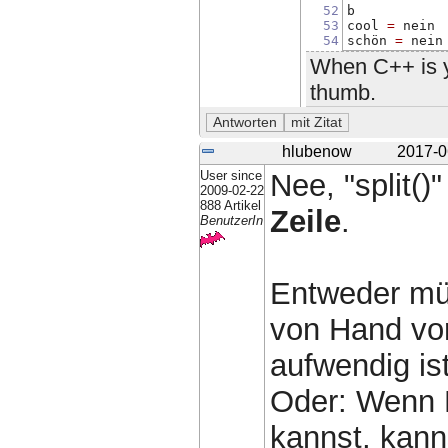
52
b
53
cool 
=
 nein
54
schön 
=
 nein
When C++ is y
thumb.
hlubenow
2017-0
User since
Nee, "split()
2009-02-22
888 Artikel
Zeile
.
BenutzerIn
Entweder müß
von Hand vo
aufwendig ist
Oder: Wenn 
kannst, kann