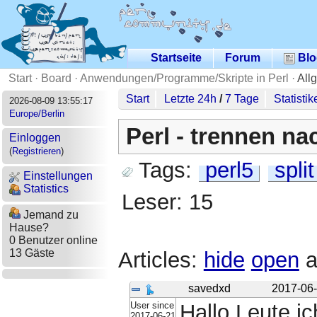
Startseite
Forum
Blo
Start
·
Board
·
Anwendungen/Programme/Skripte in Perl
·
All
Start
Letzte 24h
/
7 Tage
Statistik
2026-08-09 13:55:17
Europe/Berlin
Perl - trennen na
Einloggen
(
Registrieren
)
Tags:
perl5
split
Einstellungen
Statistics
Leser: 15
Jemand zu
Hause?
0 Benutzer online
13 Gäste
Articles:
hide
open
a
savedxd
2017-06-
User since
Hallo Leute i
2017-06-21