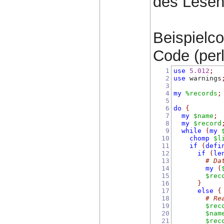
des Lesen
Beispielco
Code (perl)
1
use
5.012
;
2
use
 warnings
3
4
my
%records
;
5
6
do
{
7
my
$name
;
8
my
$record
9
while
(
my
10
chomp
$l
11
if
(
defi
12
if
(
le
13
# Da
14
my
(
15
$rec
16
}
17
else
{
18
# Re
19
$rec
20
$nam
21
$rec