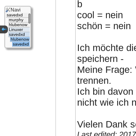
b
Navi
cool = nein
savedxd
murphy
schön = nein
hlubenow
Linuxer
savedxd
hlubenow
savedxd
Ich möchte di
speichern -
Meine Frage: 
trennen.
Ich bin davon
nicht wie ich 
Vielen Dank sc
Last edited: 201