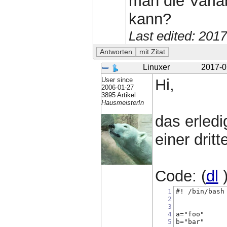
man die Varia
kann?
Last edited: 201
Linuxer
2017-0
User since
Hi,
2006-01-27
3895 Artikel
HausmeisterIn
das erledi
einer dritt
Code: (
dl
1
#! /bin/bash
2
3
4
a="foo"
5
b="bar"