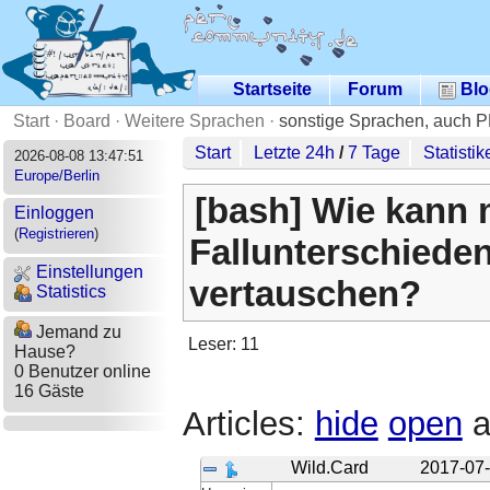
Startseite
Forum
Blo
Start
·
Board
·
Weitere Sprachen
·
sonstige Sprachen, auch 
Start
Letzte 24h
/
7 Tage
Statistik
2026-08-08 13:47:51
Europe/Berlin
[bash] Wie kann 
Einloggen
(
Registrieren
)
Fallunterschieden
Einstellungen
vertauschen?
Statistics
Jemand zu
Leser: 11
Hause?
0 Benutzer online
16 Gäste
Articles:
hide
open
a
Wild.Card
2017-07-