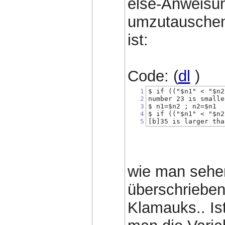
else-Anweisun
umzutauschen
ist:
Code: (
dl
)
1
$ if (("$n1" < "$n2
2
number 23 is smalle
3
$ n1=$n2 ; n2=$n1
4
$ if (("$n1" < "$n2
5
[b]35 is larger tha
wie man sehen
überschrieben
Klamauks.. Is