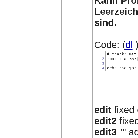
Kann Pro
Leerzeich
sind.
Code: (
dl
1
# "hack" mit
2
read b a <<<
3
4
echo "$a $b"
edit
fixed
edit2
fixe
edit3
"" ad