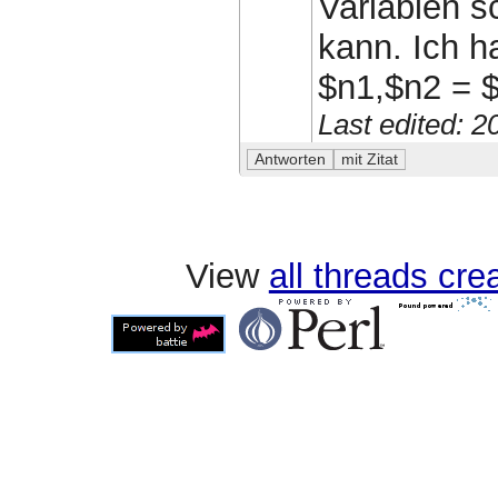
Variablen s
kann. Ich h
$n1,$n2 = $
Last edited: 
View
all threads cr