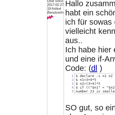
User since
Hallo zusamme
2017-02-27
19 Artikel
habt ein schö
BenutzerIn
ich für sowas
vielleicht ken
aus..
Ich habe hier 
und eine if-An
Code: (
dl
)
1
$ declare -i n1 n2 
2
$ n1=3+4*5
3
$ n2=(3+4)*5
4
$ if (("$n1" < "$n2
5
number 23 is smalle
SO gut, so ei