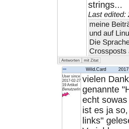
strings...
Last edited
meine Beitr
und auf Lin
Die Sprache
Crossposts 
Wild.Card
2017
User since
vielen Dank!
2017-02-27
19 Artikel
genannte "Hi
BenutzerIn
echt sowas
ist es ja s
links" gele