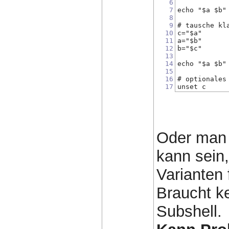
6
7
echo "$a $b"
8
9
# tausche kl
10
c="$a"
11
a="$b"
12
b="$c"
13
14
echo "$a $b"
15
16
# optionales
17
unset c
Oder man n
kann sein,
Varianten 
Braucht ke
Subshell.