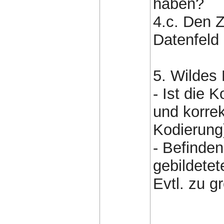
haben?
4.c. Den Z
Datenfeld
5. Wildes
- Ist die 
und korre
Kodierung
- Befinden
gebildete
Evtl. zu g