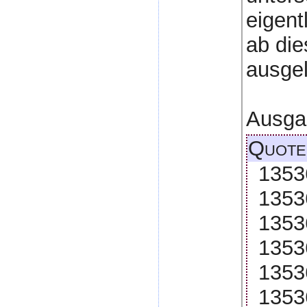
eigent
ab di
ausgel
Ausga
Quote
1353
1353
1353
1353
1353
1353