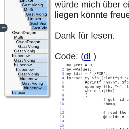
Linuxer
würde mich über e
Gast Vionig
Muffi
liegen könnte freu
Gast Vionig
Linuxer
Gast Vionig
Gast Vionig
GwenDragon
Dank für lesen.
Muffi
GwenDragon
Gast Vionig
Gast Vionig
Code: (
dl
)
hlubenow
Gast Vionig
hlubenow
1
my $cnt = 0;
2
my @Values;
hlubenow
3
my $dir = './FXE';
Gast Vionig
4
foreach my $fp (glob("$dir/
hlubenow
5
	#printf "%s\n", $fp
Gast Vionig
6
	open my $fh, "<", 
hlubenow
7
	while (<$fh>) 
Linuxer
8
	{
9
		# get rid
10
		chomp;
11
12
		# read th
13
		@fields =
14
15