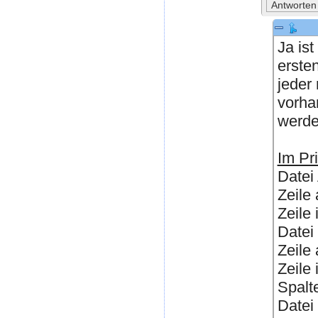
Ja is
erste
jeder
vorha
werde
Im Pri
Datei
Zeile
Zeile
Datei
Zeile
Zeile 
Spalt
Datei