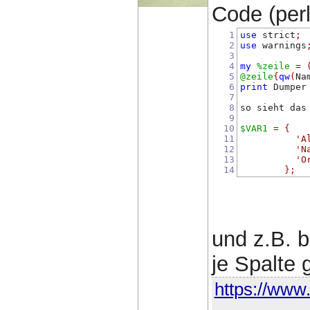
Code (perl)
1
use
 strict
;
2
use
 warnings
3
4
my
%zeile
=
5
@zeile
{
qw
(
Na
6
print
 Dumper
7
8
so sieht das
9
10
$VAR1
=
{
11
'A
12
'N
13
'O
14
}
;
und z.B. b
je Spalte 
https://www.