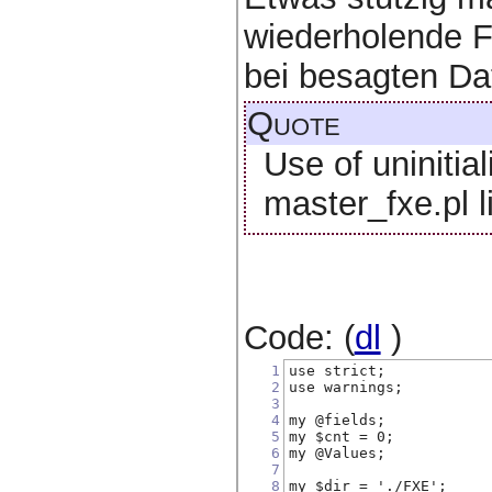
wiederholende F
bei besagten Dat
Quote
Use of uninitial
master_fxe.pl l
Code: (
dl
)
1
use strict;
2
use warnings;
3
4
my @fields;
5
my $cnt = 0;
6
my @Values;
7
8
my $dir = './FXE';