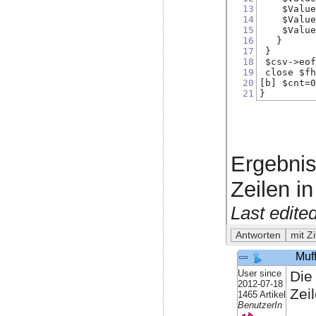
13
    $Valu
14
    $Valu
15
    $Valu
16
   }
17
 }
18
 $csv->eo
19
 close $f
20
[b] $cnt=
21
}
Ergebnis 
Zeilen i
Last edite
Muff
User since
Die
2012-07-18
Zei
1465 Artikel
BenutzerIn