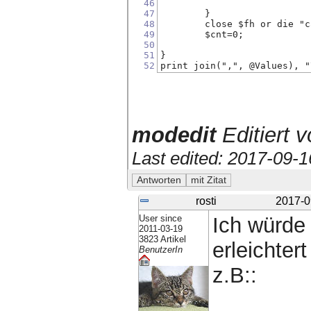
46
47
	}
48
	close $fh or die "
49
	$cnt=0;
50
51
}
52
print join(",", @Values), "
modedit
Editiert 
Last edited: 2017-09-
rosti
2017-0
User since
Ich würde
2011-03-19
3823 Artikel
erleichter
BenutzerIn
z.B::