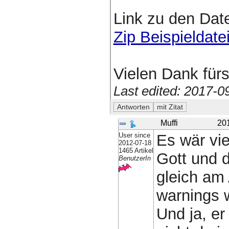
Link zu den Date
Zip Beispieldate
Vielen Dank fürs
Last edited: 2017-
Muffi
20
User since
Es wär vie
2012-07-18
1465 Artikel
Gott und d
BenutzerIn
gleich am
warnings w
Und ja, er