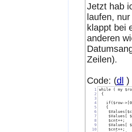
Jetzt hab 
laufen, nur
klappt bei 
anderen wi
Datumsanga
Zeilen).
Code: (
dl
)
1
while ( my $r
2
 {
3
4
   if($row->[
5
   {
6
    $Values[$
7
    $Values[ 
8
    $cnt++;
9
    $Values[ 
10
    $cnt++;