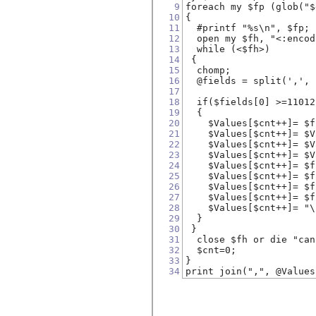
9
foreach my $fp (glob("$
10
{
11
  #printf "%s\n", $fp;
12
  open my $fh, "<:encod
13
  while (<$fh>) 
14
 {   
15
  chomp;
16
  @fields = split(',', 
17
18
  if($fields[0] >=11012
19
  {
20
    $Values[$cnt++]= $f
21
    $Values[$cnt++]= $V
22
    $Values[$cnt++]= $V
23
    $Values[$cnt++]= $V
24
    $Values[$cnt++]= $f
25
    $Values[$cnt++]= $f
26
    $Values[$cnt++]= $f
27
    $Values[$cnt++]= $f
28
    $Values[$cnt++]= "\
29
  }
30
 }
31
  close $fh or die "can
32
  $cnt=0;
33
}
34
print join(",", @Values