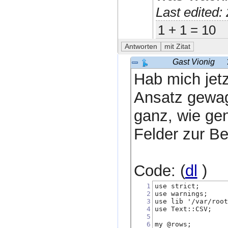
Last edited
1 + 1 = 10
Gast Vionig
Hab mich jet
Ansatz gewagt
ganz, wie ge
Felder zur B
Code: (
dl
)
1
use strict;   
2
use warnings;
3
use lib '/var/roo
4
use Text::CSV;
5
6
my @rows;