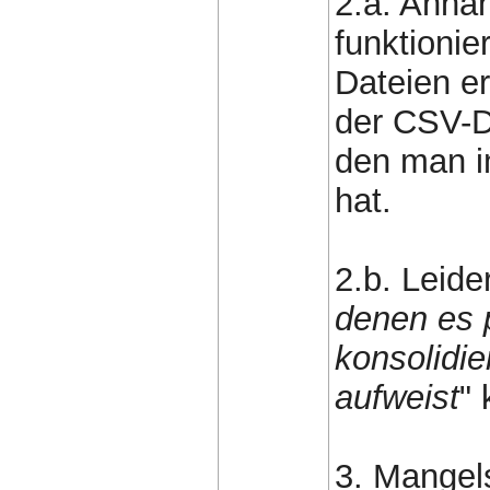
2.a. Anha
funktionie
Dateien er
der CSV-Da
den man i
hat.
2.b. Leide
denen es p
konsolidie
aufweist
" 
3. Mangels