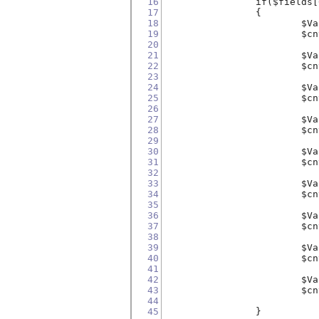
16
		if($field
17
		{
18
			
19
			$
20
21
			
22
			$
23
24
			
25
			$
26
27
			
28
			$
29
30
			
31
			$
32
33
			
34
			$
35
36
			
37
			$
38
39
			
40
			$
41
42
			
43
			$
44
45
		}