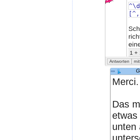
^\d
[^,
Sch
rich
ein
1 + 
G
Merci.
Das mi
etwas 
unten 
unters