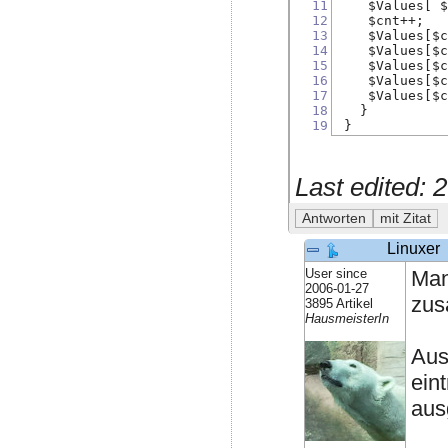
11
    $Values[ 
12
    $cnt++;
13
    $Values[$
14
    $Values[$
15
    $Values[$
16
    $Values[$
17
    $Values[$
18
   }
19
 }
Last edited:
Linuxer
User since
Man
2006-01-27
zus
3895 Artikel
HausmeisterIn
Aus
ein
aus