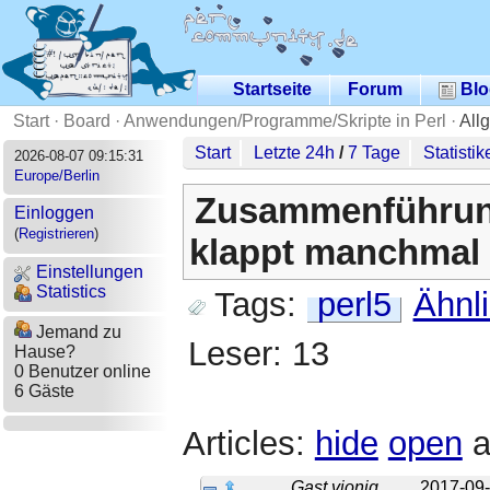
Startseite
Forum
Blo
Start
·
Board
·
Anwendungen/Programme/Skripte in Perl
·
All
Start
Letzte 24h
/
7 Tage
Statistik
2026-08-07 09:15:31
Europe/Berlin
Zusammenführung
Einloggen
(
Registrieren
)
klappt manchmal 
Einstellungen
Statistics
Tags:
perl5
Ähnl
Jemand zu
Leser: 13
Hause?
0 Benutzer online
6 Gäste
Articles:
hide
open
a
Gast vionig
2017-09-