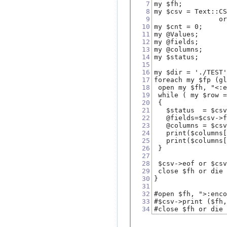
7
my $fh;
8
my $csv = Text::C
9
                o
10
my $cnt = 0;
11
my @Values;
12
my @fields;
13
my @columns;
14
my $status;
15
16
my $dir = './TEST
17
foreach my $fp (g
18
 open my $fh, "<:
19
 while ( my $row 
20
 {
21
   $status  = $cs
22
   @fields=$csv->
23
   @columns = $cs
24
   print($columns
25
   print($columns
26
 }
27
28
 $csv->eof or $cs
29
 close $fh or die
30
}
31
32
#open $fh, ">:enc
33
#$csv->print ($fh
34
#close $fh or die