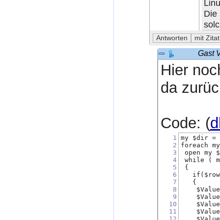
Lin
Die
sol
Gast 
Hier noc
da zurüc
Code: (
d
1
my $dir =
2
foreach m
3
 open my 
4
 while ( 
5
 {
6
   if($ro
7
   {
8
    $Valu
9
    $Valu
10
    $Valu
11
    $Valu
12
    $Valu