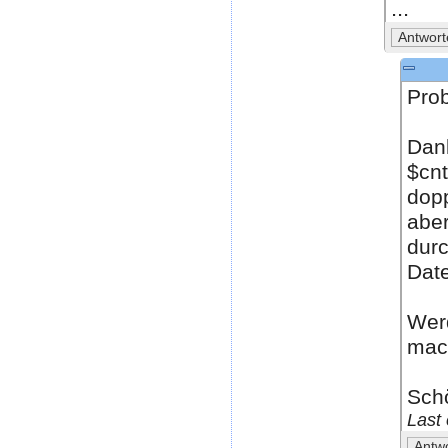
...
Pro
Dank
$cnt
dopp
aber
durc
Date
Werd
mac
Sch
Last