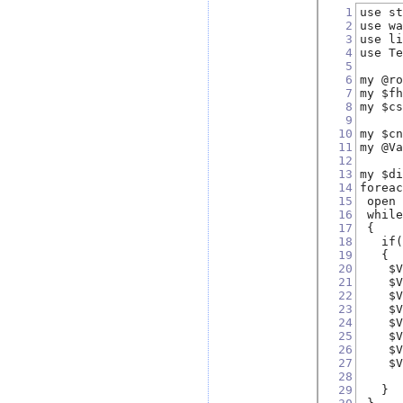
1
use s
2
use w
3
use l
4
use T
5
6
my @r
7
my $f
8
my $c
9
     
10
my $c
11
my @V
12
13
my $d
14
forea
15
 open
16
 whil
17
 {
18
   if
19
   {
20
    $
21
    $
22
    $
23
    $
24
    $
25
    $
26
    $
27
    $
28
29
   }