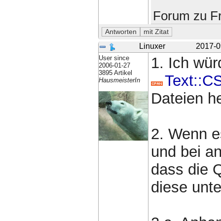
Forum zu Fr
Linuxer
2017-0
User since
1. Ich wü
2006-01-27
3895 Artikel
Text::
HausmeisterIn
Dateien h
2. Wenn e
und bei a
dass die Q
diese unt