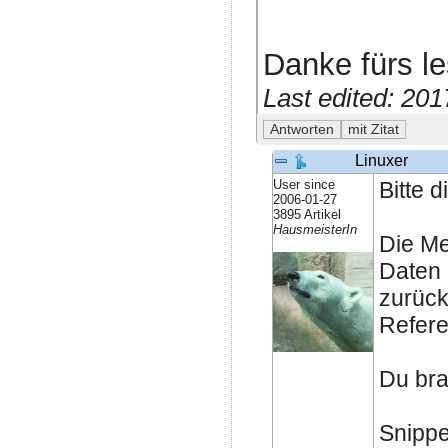
Danke fürs le
Last edited: 20
Linuxer
User since
Bitte 
2006-01-27
3895 Artikel
HausmeisterIn
Die M
Daten 
zurück
Refere
Du bra
Snippe