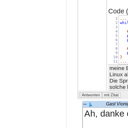
Code (p
1
...
2
whi
3
4
5
6
7
8
9
10
}
11
...
meine B
Linux a
Die Spr
solche
Gast Vioni
Ah, danke d