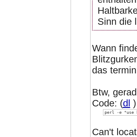
Haltbarke
Sinn die 
Wann finde
Blitzgurke
das terminl
Btw, gerad
Code: (
dl
)
perl -e "use 
Can't loc