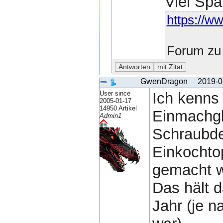
Viel Sp
https://ww
Forum zu 
GwenDragon
2019-0
User since
Ich kenns
2005-01-17
14950 Artikel
Einmachgl
Admin1
Schraubde
Einkochto
gemacht w
Das hält 
Jahr (je 