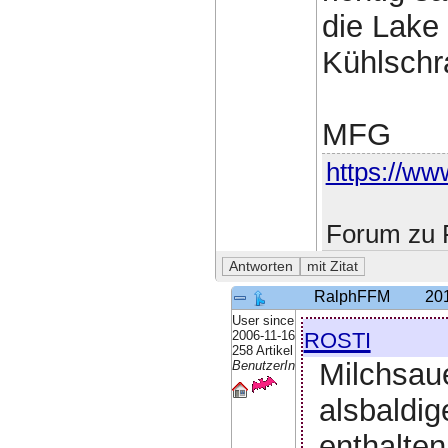
die Lake
Kühlschra
MFG
https://www
Forum zu F
RalphFFM
20
User since
rosti
2006-11-16
258 Artikel
Milchsau
BenutzerIn
alsbaldi
enthalten