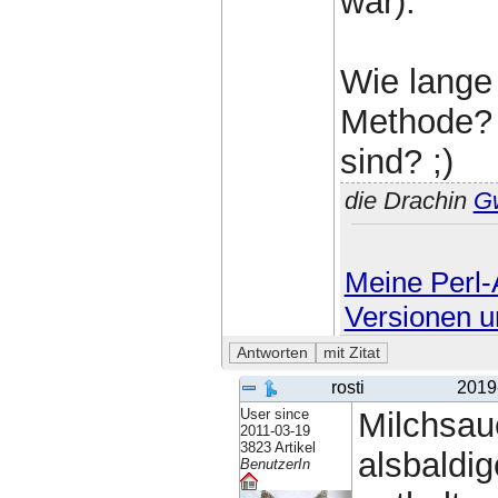
war).
Wie lange 
Methode? 
sind? ;)
die Drachin
G
Meine Perl-A
Versionen u
rosti
2019
User since
Milchsau
2011-03-19
3823 Artikel
alsbaldi
BenutzerIn