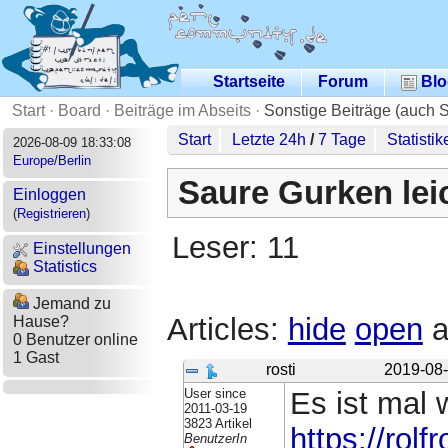
Startseite
Forum
Blo
Start
·
Board
·
Beiträge im Abseits
·
Sonstige Beiträge (auch 
Start
Letzte 24h
/
7 Tage
Statistik
2026-08-09 18:33:08
Europe/Berlin
Saure Gurken lei
Einloggen
(
Registrieren
)
Leser: 11
Einstellungen
Statistics
Jemand zu
Articles:
hide
open
a
Hause?
0 Benutzer online
1 Gast
rosti
2019-08-
User since
Es ist mal 
2011-03-19
3823 Artikel
https://rolf
BenutzerIn