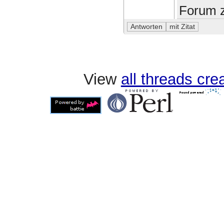
Forum z
View
all threads cr