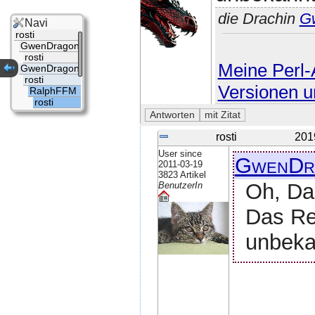
die Drachin
G
Navi
rosti
GwenDragon
rosti
Meine Perl-A
GwenDragon
rosti
Versionen u
RalphFFM
rosti
rosti
201
User since
GwenDr
2011-03-19
3823 Artikel
Oh, Da
BenutzerIn
Das Re
unbeka