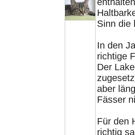
enthalte
Haltbarke
Sinn die
In den J
richtige
Der Lake
zugesetz
aber län
Fässer n
Für den 
richtig s