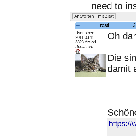
need to ins
rosti
2
User since
Oh dan
2011-03-19
3823 Artikel
BenutzerIn
Die si
damit 
Schön
https://