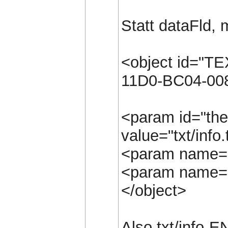
Statt dataFld, 
<object id="TE
11D0-BC04-00
<param id="th
value="txt/info.
<param name="
<param name="F
</object>
Also txt/info-EN