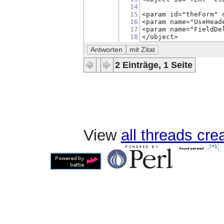
14
15
<param id="theForm" 
16
<param name="UseHead
17
<param name="FieldDe
18
</object> 
2 Einträge, 1 Seite
View
all threads cr