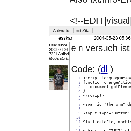
<!--EDIT|visua
esskar
2004-05-28 05:36
User since
ein versuch ist
2003-08-04
7321 Artikel
ModeratorIn
Code: (
dl
)
1
<script language="Ja
2
function changeActio
3
   document.getEleme
4
}
5
</script>
6
7
<span id="theForm" d
8
9
<input type="Button"
10
11
Statt dataFld, möcht
12
13
<object id="TEXT" cl