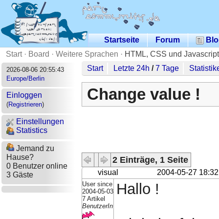
Startseite
Forum
Blo
Start
·
Board
·
Weitere Sprachen
·
HTML, CSS und Javascript
Start
Letzte 24h
/
7 Tage
Statistik
2026-08-06 20:55:43
Europe/Berlin
Change value !
Einloggen
(
Registrieren
)
Einstellungen
Statistics
Jemand zu
Hause?
2 Einträge, 1 Seite
0 Benutzer online
visual
2004-05-27 18:32
3 Gäste
User since
Hallo !
2004-05-03
7 Artikel
BenutzerIn