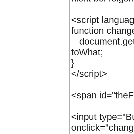
<script langua
function chang
document.getE
toWhat;
}
</script>
<span id="theF
<input type="B
onclick="change