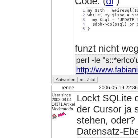
Code: (
dl
)
1
my $sth = &FireSql($
2
while( my $line = $s
3
  my $sql = "UPDATE 
4
  $dbh->do($sql) or 
5
}
funzt nicht we
perl -le "s::*erlco
http://www.fabiani
renee
2006-05-19 22:36
User since
Lockt SQLite 
2003-08-04
14371 Artikel
der Cursor ja
ModeratorIn
stehen, oder? 
Datensatz-Ebe