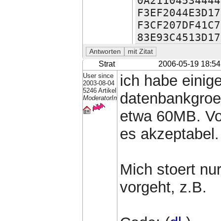
0A21104534444
F3EF2044E3D17
F3CF207DF41C7
83E93C4513D17
Strat
2006-05-19 18:54
User since
ich habe einige 
2003-08-04
5246 Artikel
datenbankgroe
ModeratorIn
etwa 60MB. Von
es akzeptabel.
Mich stoert nur
vorgeht, z.B.