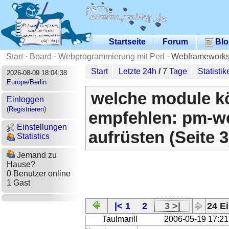
Startseite
Forum
Blo
Start
·
Board
·
Webprogrammierung mit Perl
·
Webframeworks,
Start
Letzte 24h
/
7 Tage
Statistik
2026-08-09 18:04:38
Europe/Berlin
welche module kö
Einloggen
(
Registrieren
)
empfehlen: pm-w
Einstellungen
aufrüsten (Seite 3
Statistics
Jemand zu
Hause?
0 Benutzer online
1 Gast
|< 1
2
3 >|
24 Ei
Taulmarill
2006-05-19 17:21