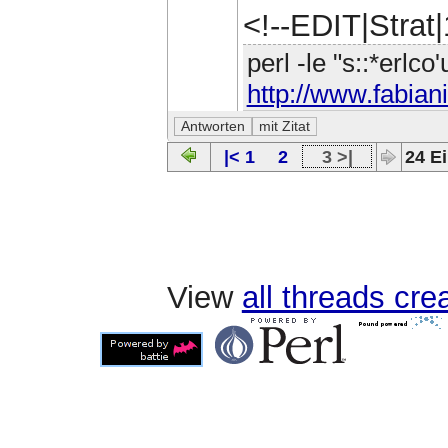
<!--EDIT|Strat
perl -le "s::*erlco
http://www.fabiani
|< 1
2
3 >|
24 Ei
View
all threads cr