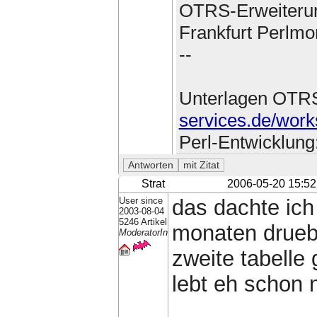
OTRS-Erweiteru
Frankfurt Perlmo
--
Unterlagen OTR
services.de/work
Perl-Entwicklung
Strat
2006-05-20 15:52
User since
das dachte ich
2003-08-04
5246 Artikel
monaten druebe
ModeratorIn
zweite tabelle 
lebt eh schon 