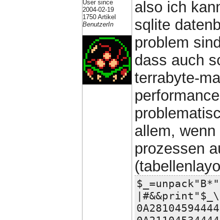
User since
also ich kan
2004-02-19
1750 Artikel
sqlite daten
BenutzerIn
problem sind
dass auch sc
terrabyte-m
performance-
problematis
allem, wenn
prozessen a
(tabellenlayo
$_=unpack"B*"
|#&&print"$_\
0A28104594444