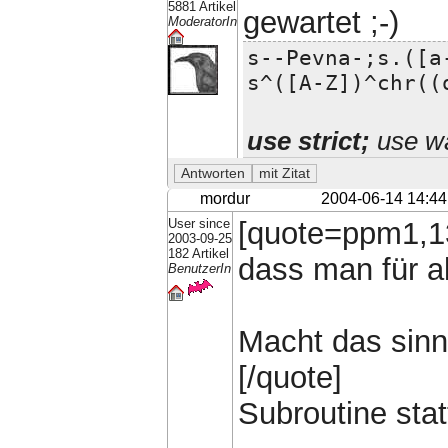
5881 Artikel
gewartet ;-)
ModeratorIn
s--Pevna-;s.([a
s^([A-Z])^chr((
use strict;
use wa
mordur
2004-06-14 14:44
User since
[quote=ppm1,13
2003-09-25
182 Artikel
dass man für al
BenutzerIn
Macht das sinn
[/quote]
Subroutine stat