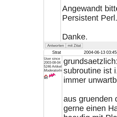
Angewandt bitt
Persistent Perl
Danke.
Strat
2004-06-13 03:45
User since
grundsaetzlich
2003-08-04
5246 Artikel
subroutine ist 
ModeratorIn
immer unwartba
aus gruenden d
gerne einen H