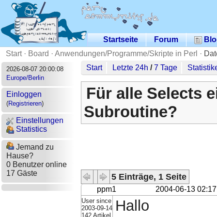
Startseite
Forum
Blo
Start
·
Board
·
Anwendungen/Programme/Skripte in Perl
·
Dat
Start
Letzte 24h
/
7 Tage
Statistik
2026-08-07 20:00:08
Europe/Berlin
Für alle Selects 
Einloggen
(
Registrieren
)
Subroutine?
Einstellungen
Statistics
Jemand zu
Hause?
0 Benutzer online
17 Gäste
5 Einträge, 1 Seite
ppm1
2004-06-13 02:17
User since
Hallo
2003-09-14
142 Artikel