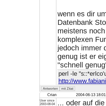
wenn es dir um
Datenbank Stor
meistens noch 
komplexen Funk
jedoch immer d
genug ist er ei
"schnell genug"
perl -le "s::*erlco
http://www.fabiani
Crian
2004-06-13 18:01
User since
... oder auf d
2003-08-04