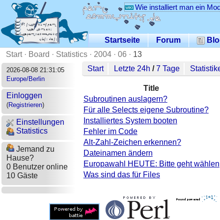
Wie installiert man ein Mo
Startseite
Forum
Blo
Start
·
Board
·
Statistics
·
2004
·
06
·
13
Start
Letzte 24h
/
7 Tage
Statistik
2026-08-08 21:31:05
Europe/Berlin
Title
Einloggen
Subroutinen auslagern?
(
Registrieren
)
Für alle Selects eigene Subroutine?
Installiertes System booten
Einstellungen
Statistics
Fehler im Code
Alt-Zahl-Zeichen erkennen?
Jemand zu
Dateinamen ändern
Hause?
Europawahl HEUTE: Bitte geht wählen
0 Benutzer online
Was sind das für Files
10 Gäste