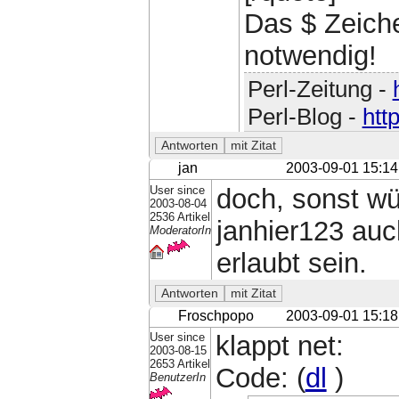
Das $ Zeiche
notwendig!
Perl-Zeitung -
Perl-Blog -
htt
jan
2003-09-01 15:14
User since
doch, sonst w
2003-08-04
2536 Artikel
janhier123 auc
ModeratorIn
erlaubt sein.
Froschpopo
2003-09-01 15:18
User since
klappt net:
2003-08-15
2653 Artikel
Code: (
dl
)
BenutzerIn