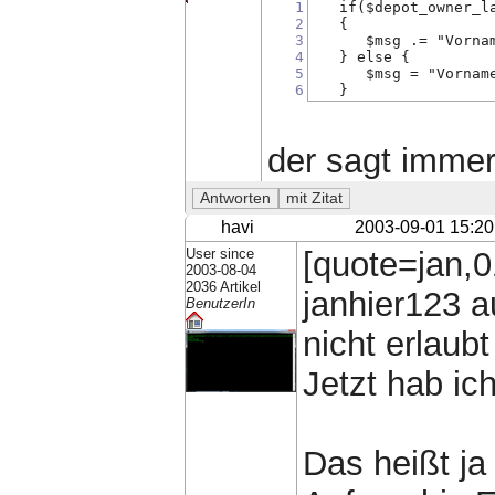
1
   if($depot_owner_l
2
   {
3
      $msg .= "Vorna
4
   } else {
5
      $msg = "Vornam
6
   }
der sagt immer
havi
2003-09-01 15:20
User since
[quote=jan,0
2003-08-04
2036 Artikel
janhier123 a
BenutzerIn
nicht erlaubt
Jetzt hab ic
Das heißt j