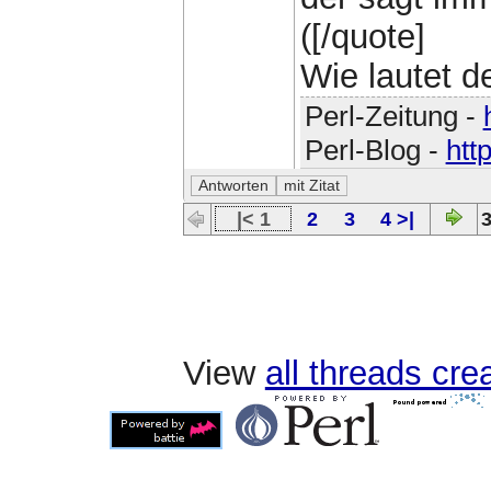
([/quote]
Wie lautet 
Perl-Zeitung -
Perl-Blog -
htt
|< 1
2
3
4 >|
3
View
all threads cr