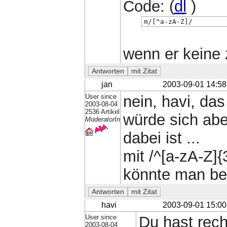
Code: (
dl
)
m/[^a-zA-Z]/
wenn er keine 
jan
2003-09-01 14:58
User since
nein, havi, das
2003-08-04
2536 Artikel
würde sich abe
ModeratorIn
dabei ist ...
mit /^[a-zA-Z]{
könnte man beid
havi
2003-09-01 15:00
User since
Du hast rech
2003-08-04