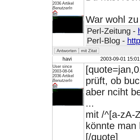
2036 Artikel
BenutzerIn
War wohl zu 
Perl-Zeitung -
Perl-Blog -
htt
havi
2003-09-01 15:01
User since
[quote=jan,0
2003-08-04
2036 Artikel
prüft, ob bu
BenutzerIn
aber nciht b
...
mit /^[a-zA-Z
könnte man b
[/quote]