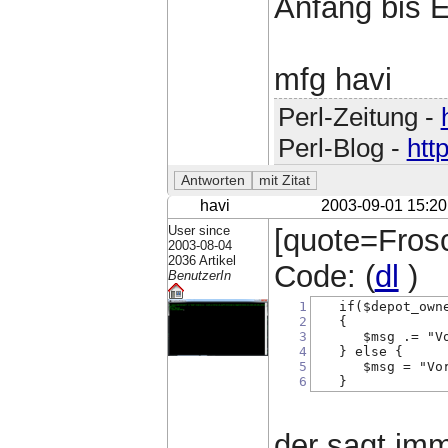
Anfang bis E
mfg havi
Perl-Zeitung -
Perl-Blog -
htt
havi
2003-09-01 15:20
User since
[quote=Frosc
2003-08-04
2036 Artikel
Code: (
dl
)
BenutzerIn
1
   if($depot_own
2
   {
3
      $msg .= "V
4
   } else {
5
      $msg = "Vo
6
   }
der sagt imm