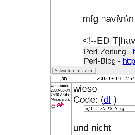
mfg havi\n\n
<!--EDIT|ha
Perl-Zeitung -
Perl-Blog -
htt
jan
2003-09-01 14:57
User since
wieso
2003-08-04
2536 Artikel
Code: (
dl
)
ModeratorIn
m/[^a-zA-Z0-9]/g
und nicht