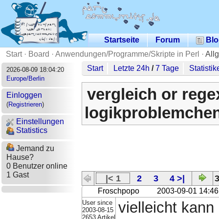
Startseite
Forum
Blo
Start
·
Board
·
Anwendungen/Programme/Skripte in Perl
·
All
Start
Letzte 24h
/
7 Tage
Statistik
2026-08-09 18:04:20
Europe/Berlin
vergleich or rege
Einloggen
(
Registrieren
)
logikproblemchen
Einstellungen
Statistics
Jemand zu
Hause?
0 Benutzer online
1 Gast
|< 1
2
3
4 >|
3
Froschpopo
2003-09-01 14:46
User since
vielleicht kan
2003-08-15
2653 Artikel