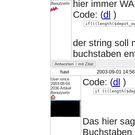
hier immer WAH
BenutzerIn
Code: (
dl
)
if(((length($depot_o
der string soll
buchstaben ent
havi
2003-09-01 14:56
User since
Code: (
dl
)
2003-08-04
2036 Artikel
if (((length($de
BenutzerIn
Das hier sagt
Buchstaben e