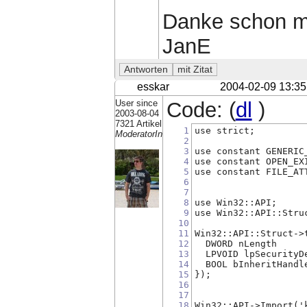
Danke schon m
JanE
esskar
2004-02-09 13:35
User since
Code: (
dl
)
2003-08-04
7321 Artikel
1
use strict;
ModeratorIn
2
3
use constant GENERIC
4
use constant OPEN_EX
5
use constant FILE_AT
6
7
8
use Win32::API;
9
use Win32::API::Stru
10
11
Win32::API::Struct->
12
  DWORD nLength
13
  LPVOID lpSecurityD
14
  BOOL bInheritHandl
15
});
16
17
18
Win32::API->Import('