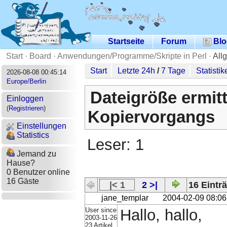
Startseite
Forum
Blo
Start
·
Board
·
Anwendungen/Programme/Skripte in Perl
·
All
Start
Letzte 24h
/
7 Tage
Statistik
2026-08-08 00:45:14
Europe/Berlin
Dateigröße ermit
Einloggen
(
Registrieren
)
Kopiervorgangs
Einstellungen
Statistics
Leser: 1
Jemand zu
Hause?
0 Benutzer online
16 Gäste
|< 1
2 >|
16 Einträ
jane_templar
2004-02-09 08:06
User since
Hallo, hallo,
2003-11-26
23 Artikel