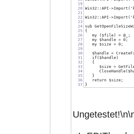
19
20
Win32::API->Import('
21
22
Win32::API->Import('
23
24
sub GetOpenFileSizeW
25
{
26
   my ($file) = @_;
27
   my $handle = 0;
28
   my $size = 0;
29
30
   $handle = CreateF
31
   if($handle)
32
   {
33
      $size = GetFil
34
      CloseHandle($h
35
   }
36
   return $size;
37
}
Ungetestet!\n\