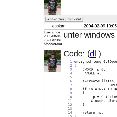
esskar
2004-02-09 10:05
User since
unter windows 
2003-08-04
7321 Artikel
ModeratorIn
Code: (
dl
)
1
unsigned long GetOpe
2
{
3
    DWORD fp=0;
4
    HANDLE a;
5
6
    a=CreateFile(ss,
7
                 OPE
8
    if (a!=INVALID_H
9
    {
10
        fp = GetFile
11
        CloseHandle(
12
    }
13
14
    return fp;
15
}