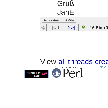
Gruß
JanE
|< 1
2 >|
16 Einträ
View
all threads cr