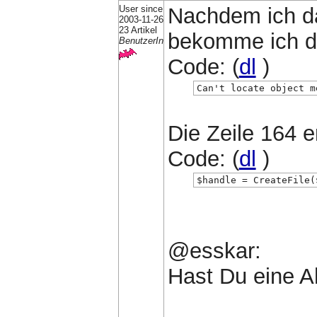
User since
Nachdem ich da
2003-11-26
23 Artikel
bekomme ich d
BenutzerIn
Code: (
dl
)
Can't locate object m
Die Zeile 164 e
Code: (
dl
)
$handle = CreateFile(
@esskar:
Hast Du eine A