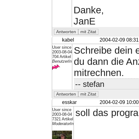
Danke,
JanE
kabel
2004-02-09 08:31
User since
Schreibe dein 
2003-08-04
704 Artikel
du dann die Anz
BenutzerIn
mitrechnen.
-- stefan
esskar
2004-02-09 10:00
User since
soll das progr
2003-08-04
7321 Artikel
ModeratorIn