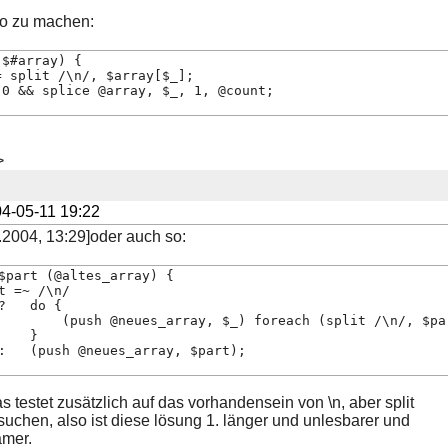
so zu machen:
 $#array) {
= split /\n/, $array[$_];
 0 && splice @array, $_, 1, @count;
>
4-05-11 19:22
.2004, 13:29]oder auch so:
$part (@altes_array) {
t =~ /\n/
?   do {
        (push @neues_array, $_) foreach (split /\n/, $pa
    }
:   (push @neues_array, $part);
 testet zusätzlich auf das vorhandensein von \n, aber split
suchen, also ist diese lösung 1. länger und unlesbarer und
amer.