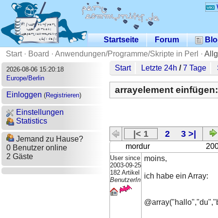
Startseite
Forum
Blo
Start
·
Board
·
Anwendungen/Programme/Skripte in Perl
·
All
Start
Letzte 24h
/
7 Tage
2026-08-06 15:20:18
Europe/Berlin
arrayelement einfügen: 
Einloggen
(
Registrieren
)
Einstellungen
Statistics
|< 1
2
3 >|
Jemand zu Hause?
mordur
200
0 Benutzer online
2 Gäste
User since
moins,
2003-09-25
182 Artikel
ich habe ein Array:
BenutzerIn
@array("hallo","du","