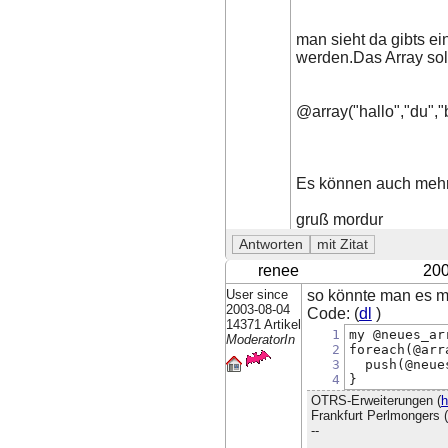
man sieht da gibts ei
werden.Das Array sol
@array("hallo","du","b
Es können auch mehr
gruß mordur
renee
200
User since
so könnte man es 
2003-08-04
Code: (
dl
)
14371 Artikel
1
my @neues_ar
ModeratorIn
2
foreach(@arr
3
  push(@neue
4
}
OTRS-Erweiterungen (
h
Frankfurt Perlmongers (
--