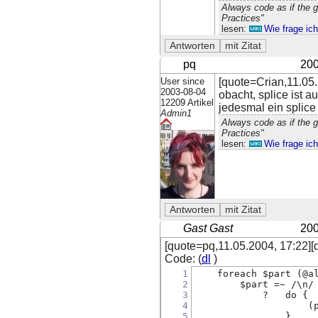
Always code as if the 
Practices"
lesen:
Wie frage ic
pq
200
User since
[quote=Crian,11.05.
2003-08-04
obacht, splice ist a
12209 Artikel
jedesmal ein splic
Admin1
Always code as if the 
Practices"
lesen:
Wie frage ic
Gast Gast
200
[quote=pq,11.05.2004, 17:22][
Code: (
dl
)
1
    foreach $part (@a
2
        $part =~ /\n/
3
            ?   do {
4
                    (
5
                }