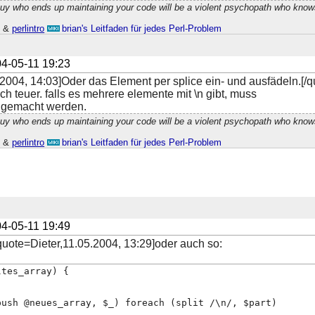
guy who ends up maintaining your code will be a violent psychopath who know
h
&
perlintro
brian's Leitfaden für jedes Perl-Problem
4-05-11 19:23
2004, 14:03]Oder das Element per splice ein- und ausfädeln.[/q
uch teuer. falls es mehrere elemente mit \n gibt, muss
e gemacht werden.
guy who ends up maintaining your code will be a violent psychopath who know
h
&
perlintro
brian's Leitfaden für jedes Perl-Problem
4-05-11 19:49
quote=Dieter,11.05.2004, 13:29]oder auch so:
ltes_array) {
push @neues_array, $_) foreach (split /\n/, $part)