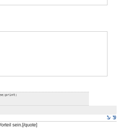
ee;print;
rteil sein.[/quote]