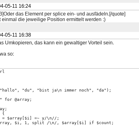
4-05-11 16:24
3]Oder das Element per splice ein- und ausfädeln.[/quote]
inmal die jeweilige Position ermittelt werden :)
4-05-11 16:38
as Umkopieren, das kann ein gewaltiger Vorteil sein.
twa so:
rl
"hallo", "du", "bist ja\n immer noch", "da");
" for @array;
ay;
 {
 = $array[$i] =~ y/\n//;
rray, $i, 1, split /\n/, $array[$i] if $count;