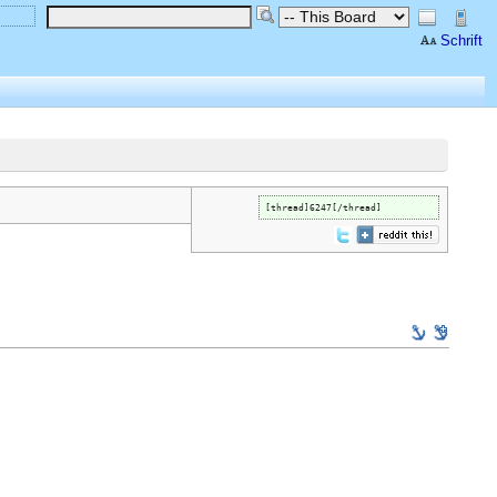
Schrift
[thread]6247[/thread]