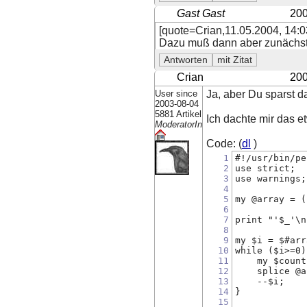
Gast Gast
200
[quote=Crian,11.05.2004, 14:0
Dazu muß dann aber zunächst e
Crian
200
User since
Ja, aber Du sparst d
2003-08-04
5881 Artikel
Ich dachte mir das e
ModeratorIn
Code: (
dl
)
1
#!/usr/bin/pe
2
use strict;
3
use warnings;
4
5
my @array = (
6
7
print "'$_'\n
8
9
my $i = $#arr
10
while ($i>=0)
11
    my $count
12
    splice @a
13
    --$i;
14
}
15