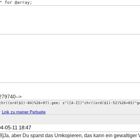
" for @array;
279740-->
chr((ord($1)-84)%26+97).gee; s^([A-Z])^chr((ord($1)-52)%26+65)^g
;
Link zu meiner Perlseite
4-05-11 18:47
]Ja, aber Du sparst das Umkopieren, das kann ein gewaltiger Vo