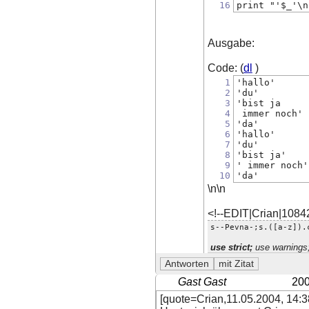
16
print "'$_'\n
Ausgabe:
Code: (
dl
)
1
'hallo'
2
'du'
3
'bist ja
4
 immer noch'
5
'da'
6
'hallo'
7
'du'
8
'bist ja'
9
' immer noch'
10
'da'
\n\n
<!--EDIT|Crian|1084
s--Pevna-;s.([a-z]).
use strict;
use warnings
Gast Gast
200
[quote=Crian,11.05.2004, 14:38