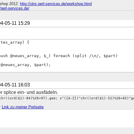
shop 2012:
http://otrs.perl-services.de/workshop.html
//perl-services.de/
4-05-11 15:29
ltes_array) {
push @neues_array, $_) foreach (split /\n/, $part)
 @neues_array, $part);
4-05-11 16:03
 splice ein- und ausfädeln.
chr((ord($1)-84)%26+97).gee; s^([A-Z])^chr((ord($1)-52)%26+65)^g
;
Link zu meiner Perlseite