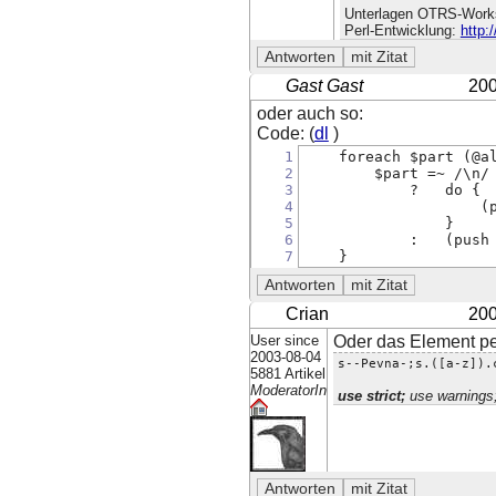
Unterlagen OTRS-Work
Perl-Entwicklung:
http:
Gast Gast
200
oder auch so:
Code: (
dl
)
1
    foreach $part (@a
2
        $part =~ /\n/
3
            ?   do {
4
                    (
5
                }
6
            :   (push
7
    }
Crian
200
User since
Oder das Element per
2003-08-04
s--Pevna-;s.([a-z]).
5881 Artikel
ModeratorIn
use strict;
use warnings