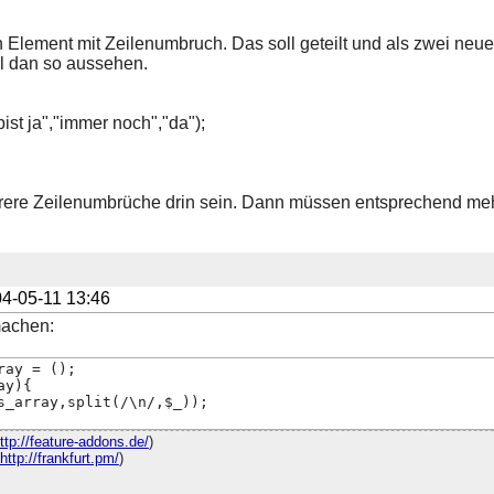
n Element mit Zeilenumbruch. Das soll geteilt und als zwei neu
l dan so aussehen.
ist ja","immer noch","da");
ere Zeilenumbrüche drin sein. Dann müssen entsprechend meh
4-05-11 13:46
machen:
ray = ();
ay){
s_array,split(/\n/,$_));
ttp://feature-addons.de/
)
http://frankfurt.pm/
)