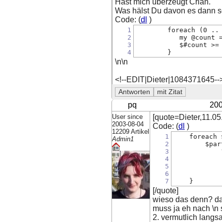
Hast mich überzeugt Crian.
Was hälst Du davon es dann 
Code: (
dl
)
1
        foreach (0 ..
2
           my @count 
3
           $#count >=
4
        }
\n\n
<!--EDIT|Dieter|1084371645--
pq
200
User since
[quote=Dieter,11.05
2003-08-04
Code: (
dl
)
12209 Artikel
1
    foreach 
Admin1
2
        $par
3
            
4
            
5
            
6
            
7
    }
[/quote]
wieso das denn? das
muss ja eh nach \n 
2. vermutlich langs