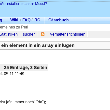
Wie installiert man ein Modul?
g
Wiki
+
FAQ
/
IRC
Gästebuch
gemeines zu Perl
Statistiken
suchen
Verhaltensrichtlinien
ein element in ein array einfügen
25 Einträge, 3 Seiten
4-05-11 11:49
bist ja\n immer noch","da");