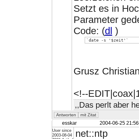
Setzt es in Ho
Parameter gede
Code: (
dl
)
`date -s '$zeit'`
Grusz Christian
<!--EDIT|coax
,,Das perlt aber he
esskar
2004-06-25 21:56
User since
net::ntp
2003-08-04