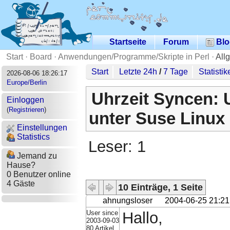
Startseite
Forum
Blo
Start
·
Board
·
Anwendungen/Programme/Skripte in Perl
·
All
Start
Letzte 24h
/
7 Tage
Statistik
2026-08-06 18:26:17
Europe/Berlin
Uhrzeit Syncen: 
Einloggen
(
Registrieren
)
unter Suse Linux 
Einstellungen
Statistics
Leser: 1
Jemand zu
Hause?
0 Benutzer online
4 Gäste
10 Einträge, 1 Seite
ahnungsloser
2004-06-25 21:21
User since
Hallo,
2003-09-03
80 Artikel