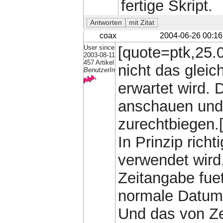
fertige Skript.
coax
2004-06-26 00:16
User since
[quote=ptk,25.
2003-08-11
457 Artikel
nicht das gleic
BenutzerIn
erwartet wird. 
anschauen und 
zurechtbiegen.[
In Prinzip richt
verwendet wird,
Zeitangabe fuet
normale Datum
Und das von Ze