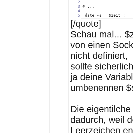
2
3
# ...
4
5
`date -s   $zeit`;
[/quote]
Schau mal... $z
von einen Socke
nicht definiert,
sollte sicherlic
ja deine Variab
umbenennen $so
Die eigentilch
dadurch, weil 
Leerzeichen en