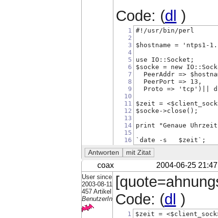
Code: (
dl
)
1
#!/usr/bin/perl
2
3
$hostname = 'ntps1-1.
4
5
use IO::Socket;
6
$socke = new IO::Sock
7
  PeerAddr => $hostna
8
  PeerPort => 13,
9
  Proto => 'tcp')|| d
10
11
$zeit = <$client_sock
12
$socke->close();
13
14
print "Genaue Uhrzeit
15
16
`date -s   $zeit`;
coax
2004-06-25 21:47
User since
[quote=ahnungs
2003-08-11
457 Artikel
Code: (
dl
)
BenutzerIn
1
$zeit = <$client_sock