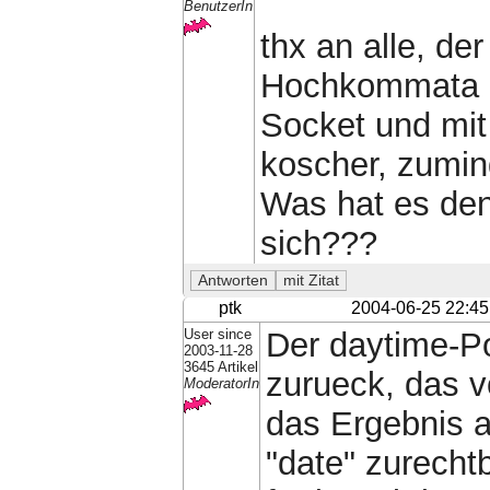
BenutzerIn
thx an alle, d
Hochkommata ha
Socket und mit
koscher, zumin
Was hat es de
sich???
ptk
2004-06-25 22:45
User since
Der daytime-Po
2003-11-28
3645 Artikel
zurueck, das v
ModeratorIn
das Ergebnis 
"date" zurecht