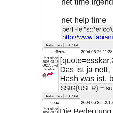
net time irgen
net help time
perl -le "s::*erlco
http://www.fabiani
steffenw
2004-06-26 11:28
User since
[quote=esskar,2
2003-08-15
692 Artikel
Das ist ja nett
BenutzerIn
Hash was ist, b
$SIG{USER} = sub {
coax
2004-06-26 12:16
User since
Die Bedeutung 
2003-08-11