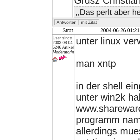
Grusz Christian
,,Das perlt aber he
Strat
2004-06-26 01:21
User since
unter linux ver
2003-08-04
5246 Artikel
ModeratorIn
man xntp
in der shell ei
unter win2k h
www.shareware.
programm name
allerdings mue