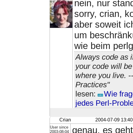
nein, nur sta
sorry, crian, k
aber soweit ic
um beschränk
wie beim perlg
Always code as i
your code will b
where you live. 
Practices"
lesen:
Wie frag
jedes Perl-Prob
Crian
2004-07-09 13:40
User since
genau, es geht
2003-08-04