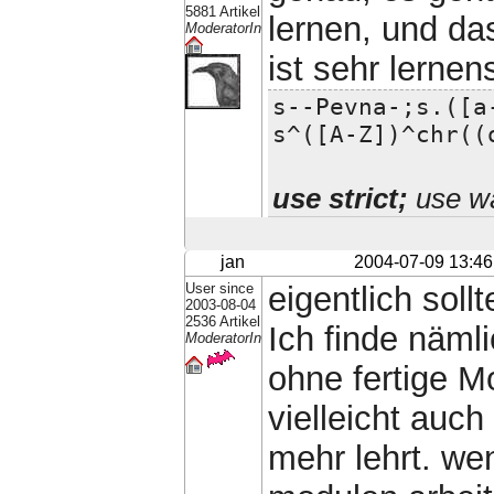
5881 Artikel
lernen, und da
ModeratorIn
ist sehr lernens
s--Pevna-;s.([a
s^([A-Z])^chr((
use strict;
use wa
jan
2004-07-09 13:46
User since
eigentlich sol
2003-08-04
2536 Artikel
Ich finde näml
ModeratorIn
ohne fertige M
vielleicht auch
mehr lehrt. we