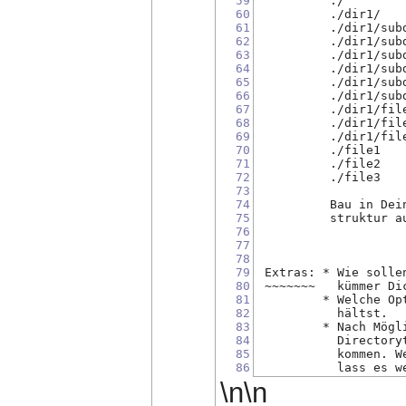
59
          ./
60
          ./dir1/
61
          ./dir1/sub
62
          ./dir1/sub
63
          ./dir1/sub
64
          ./dir1/sub
65
          ./dir1/sub
66
          ./dir1/sub
67
          ./dir1/fil
68
          ./dir1/fil
69
          ./dir1/fil
70
          ./file1
71
          ./file2
72
          ./file3
73
74
          Bau in Dei
75
          struktur a
76
77
78
79
 Extras: * Wie solle
80
 ~~~~~~~   kümmer Di
81
         * Welche Op
82
           hältst.
83
         * Nach Mögl
84
           Directory
85
           kommen. W
86
           lass es w
\n\n