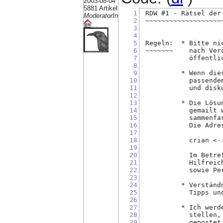
2003-08-04
5881 Artikel
1
 RDW #1 - Rätsel der
ModeratorIn
2
 ~~~~~~~~~~~~~~~~~~~
3
4
5
 Regeln:  * Bitte ni
6
 ~~~~~~~    nach Ver
7
            öffentli
8
9
          * Wenn die
10
            passende
11
            und disk
12
13
          * Die Lösu
14
            gemailt 
15
            sammenfa
16
            Die Adre
17
18
            crian <-
19
20
            Im Betre
21
            Hilfreic
22
            sowie Pe
23
24
          * Verständ
25
            Tipps un
26
27
          * Ich werd
28
            stellen,
29
            gepostet