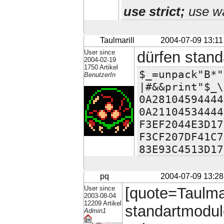
use strict;
use wa
Taulmarill
2004-07-09 13:11
User since
dürfen stan
2004-02-19
1750 Artikel
$_=unpack"B*"
BenutzerIn
|#&&print"$_\
0A28104594444
0A21104534444
F3EF2044E3D17
F3CF207DF41C7
83E93C4513D17
pq
2004-07-09 13:28
User since
[quote=Taulmar
2003-08-04
12209 Artikel
standartmodul
Admin1