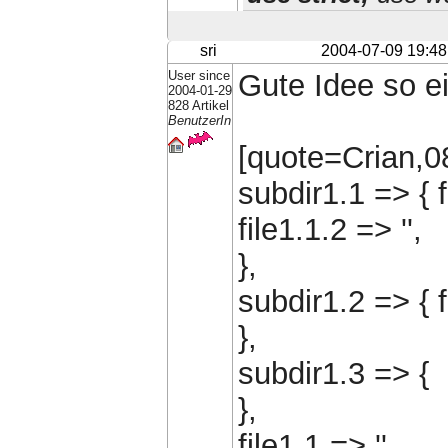
sri
2004-07-09 19:48
User since
Gute Idee so ei
2004-01-29
828 Artikel
BenutzerIn
[quote=Crian,08
subdir1.1 => { f
file1.1.2 => '',
},
subdir1.2 => { fi
},
subdir1.3 => {
},
file1.1 => '',