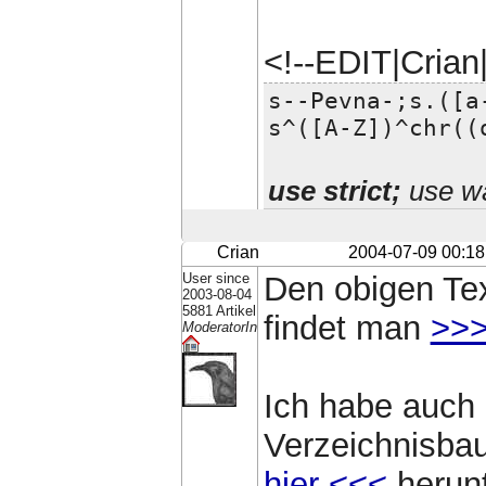
<!--EDIT|Cria
s--Pevna-;s.([a
s^([A-Z])^chr((
use strict;
use wa
Crian
2004-07-09 00:18
User since
Den obigen Te
2003-08-04
5881 Artikel
findet man
>>>
ModeratorIn
Ich habe auch 
Verzeichnisba
hier <<<
herunt