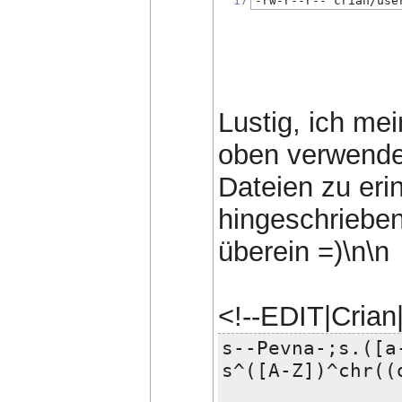
17
-rw-r--r-- crian/use
Lustig, ich me
oben verwende
Dateien zu eri
hingeschrieben
überein =)\n\n
<!--EDIT|Cria
s--Pevna-;s.([a
s^([A-Z])^chr((