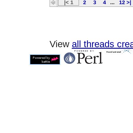
|< 1
2
3
4
...
12 >|
View
all threads cr