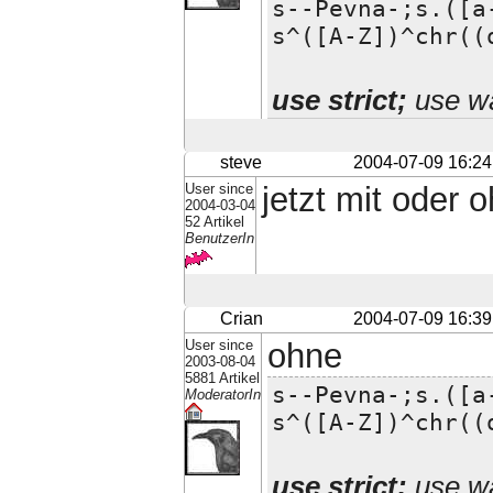
s--Pevna-;s.([a
s^([A-Z])^chr((
use strict;
use wa
steve
2004-07-09 16:24
User since
jetzt mit oder 
2004-03-04
52 Artikel
BenutzerIn
Crian
2004-07-09 16:39
User since
ohne
2003-08-04
5881 Artikel
s--Pevna-;s.([a
ModeratorIn
s^([A-Z])^chr((
use strict;
use wa