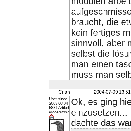
modulen arbeite
aufgeschmisse
braucht, die et
kein fertiges m
sinnvoll, aber 
selbst die lös
man einen tasc
muss man selb
Crian
2004-07-09 13:51
User since
Ok, es ging hie
2003-08-04
5881 Artikel
einzusetzen... 
ModeratorIn
dachte das wär