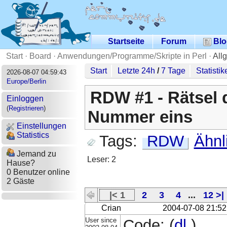
Startseite
Forum
Blo
Start
·
Board
·
Anwendungen/Programme/Skripte in Perl
·
All
Start
Letzte 24h
/
7 Tage
Statistik
2026-08-07 04:59:43
Europe/Berlin
RDW #1 - Rätsel
Einloggen
(
Registrieren
)
Nummer eins
Einstellungen
Statistics
Tags:
RDW
Ähnl
Jemand zu
Leser: 2
Hause?
0 Benutzer online
2 Gäste
|< 1
2
3
4
...
12 >|
Crian
2004-07-08 21:52
User since
Code: (
dl
)