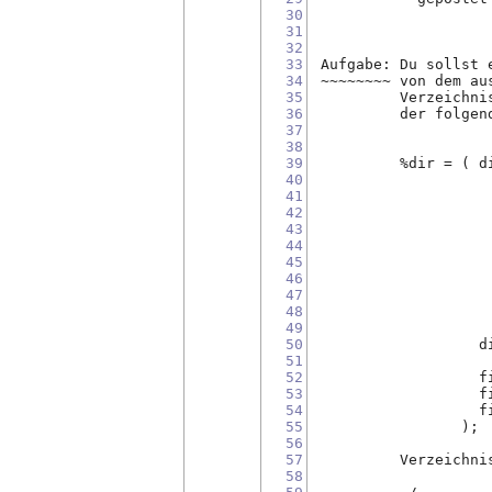
30
31
32
33
 Aufgabe: Du sollst 
34
 ~~~~~~~~ von dem au
35
          Verzeichni
36
          der folgen
37
38
39
          %dir = ( d
40
                    
41
                    
42
                    
43
                    
44
                    
45
                    
46
                    
47
                    
48
                    
49
                    
50
                   d
51
                    
52
                   f
53
                   f
54
                   f
55
                 );
56
57
          Verzeichni
58