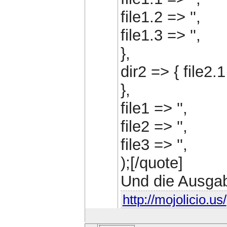
file1.2 => '',
file1.3 => '',
},
dir2 => { file2.1
},
file1 => '',
file2 => '',
file3 => '',
);[/quote]
Und die Ausgab
http://mojolicio.us/