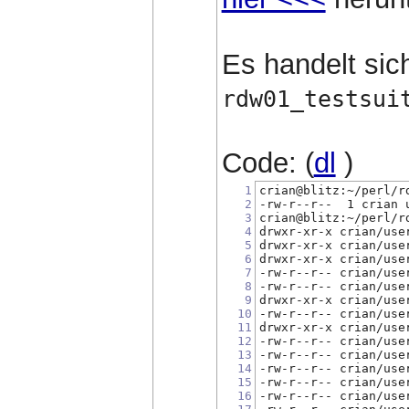
Es handelt sic
rdw01_testsui
Code: (
dl
)
1
crian@blitz:~/perl/r
2
-rw-r--r--  1 crian 
3
crian@blitz:~/perl/r
4
drwxr-xr-x crian/use
5
drwxr-xr-x crian/use
6
drwxr-xr-x crian/use
7
-rw-r--r-- crian/use
8
-rw-r--r-- crian/use
9
drwxr-xr-x crian/use
10
-rw-r--r-- crian/use
11
drwxr-xr-x crian/use
12
-rw-r--r-- crian/use
13
-rw-r--r-- crian/use
14
-rw-r--r-- crian/use
15
-rw-r--r-- crian/use
16
-rw-r--r-- crian/use