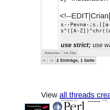
<!--EDIT|Cria
s--Pevna-;s.([a
s^([A-Z])^chr((
use strict;
use wa
2 Einträge, 1 Seite
View
all threads cr