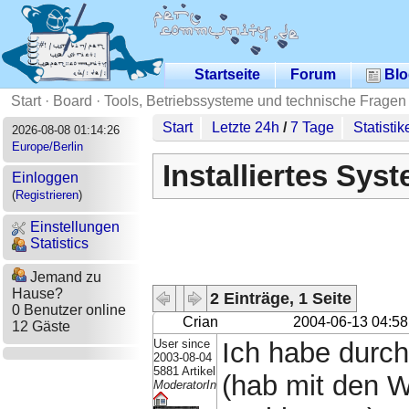
Startseite
Forum
Blo
Start
·
Board
·
Tools, Betriebssysteme und technische Fragen
Start
Letzte 24h
/
7 Tage
Statistik
2026-08-08 01:14:26
Europe/Berlin
Installiertes Sys
Einloggen
(
Registrieren
)
Einstellungen
Statistics
Jemand zu
Hause?
2 Einträge, 1 Seite
0 Benutzer online
Crian
2004-06-13 04:58
12 Gäste
User since
Ich habe durch
2003-08-04
5881 Artikel
(hab mit den W
ModeratorIn