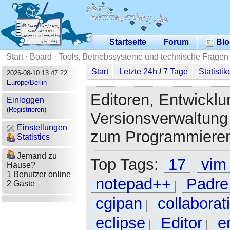
Startseite
Forum
Blo
Start
·
Board
·
Tools, Betriebssysteme und technische Fragen
Start
Letzte 24h
/
7 Tage
Statistik
2026-08-10 13:47:22
Europe/Berlin
Editoren, Entwick
Einloggen
(
Registrieren
)
Versionsverwaltung
Einstellungen
zum Programmieren
Statistics
Jemand zu
Top Tags:
17
vim
Hause?
1 Benutzer online
notepad++
Padre
2 Gäste
cgipan
collaborat
eclipse
Editor
e