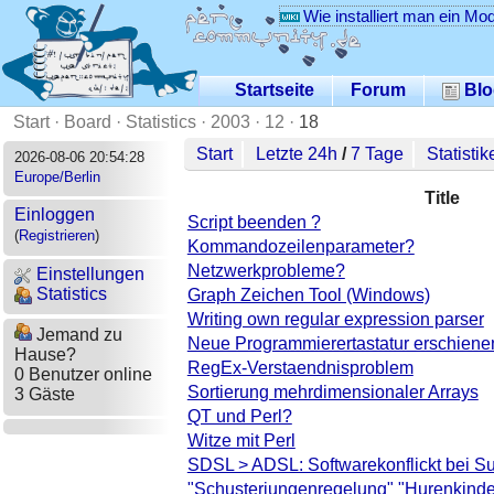
Wie installiert man ein Mo
Startseite
Forum
Blo
Start
·
Board
·
Statistics
·
2003
·
12
·
18
Start
Letzte 24h
/
7 Tage
Statistik
2026-08-06 20:54:28
Europe/Berlin
Title
Einloggen
Script beenden ?
(
Registrieren
)
Kommandozeilenparameter?
Netzwerkprobleme?
Einstellungen
Statistics
Graph Zeichen Tool (Windows)
Writing own regular expression parser
Jemand zu
Neue Programmierertastatur erschiene
Hause?
RegEx-Verstaendnisproblem
0 Benutzer online
Sortierung mehrdimensionaler Arrays
3 Gäste
QT und Perl?
Witze mit Perl
SDSL > ADSL: Softwarekonflickt bei S
"Schusterjungenregelung" "Hurenkinder