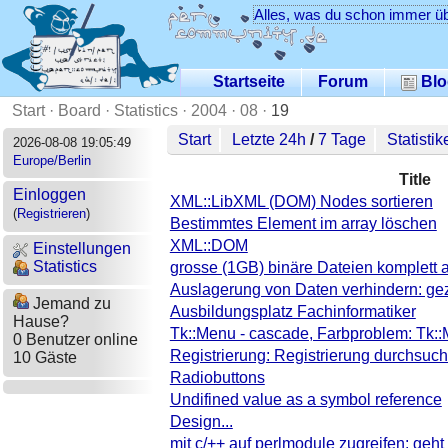
Alles, was du schon immer üb
Startseite
Forum
Blo
Start
·
Board
·
Statistics
·
2004
·
08
·
19
Start
Letzte 24h
/
7 Tage
Statistik
2026-08-08 19:05:49
Europe/Berlin
Title
Einloggen
XML::LibXML (DOM) Nodes sortieren
(
Registrieren
)
Bestimmtes Element im array löschen
XML::DOM
Einstellungen
Statistics
grosse (1GB) binäre Dateien komplett 
Auslagerung von Daten verhindern: gezi
Jemand zu
Ausbildungsplatz Fachinformatiker
Hause?
Tk::Menu - cascade, Farbproblem: Tk::
0 Benutzer online
Registrierung: Registrierung durchsuc
10 Gäste
Radiobuttons
Undifined value as a symbol reference
Design...
mit c/++ auf perlmodule zugreifen: geht