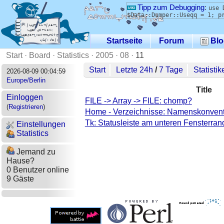
Tipp zum Debugging
:
use 
$Data::Dumper::Useqq = 1; p
Startseite
Forum
Blo
Start
·
Board
·
Statistics
·
2005
·
08
·
11
Start
Letzte 24h
/
7 Tage
Statistik
2026-08-09 00:04:59
Europe/Berlin
Title
Einloggen
FILE -> Array -> FILE: chomp?
(
Registrieren
)
Home - Verzeichnisse: Namenskonven
Tk: Statusleiste am unteren Fensterra
Einstellungen
Statistics
Jemand zu
Hause?
0 Benutzer online
9 Gäste