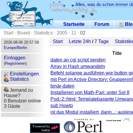
Alles, was du schon immer üb
Startseite
Forum
Blo
Start
·
Board
·
Statistics
·
2005
·
11
·
02
Start
Letzte 24h
/
7 Tage
Statistik
2026-08-06 20:57:58
Europe/Berlin
Title
Einloggen
daten an cgi script senden
(
Registrieren
)
Array in Hash umwandeln
Befehl solange ausführen wie button g
Einstellungen
Statistics
mit Perl im Active Directory: Gruppeni
binär-daten
Jemand zu
Installieren von Math-Pari: unter Sol 8
Hause?
Pod::2::html: Templatebasierte Umwa
0 Benutzer online
sub Howto
3 Gäste
ist das Modul installiert, dann...: ausles