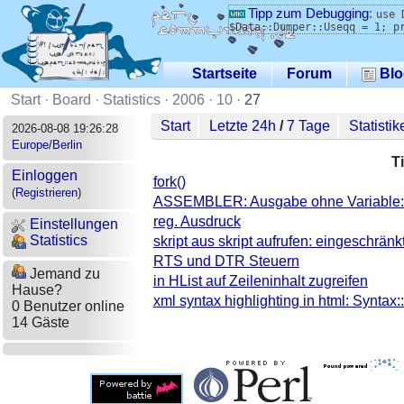
Tipp zum Debugging
:
use 
$Data::Dumper::Useqq = 1; p
Startseite
Forum
Blo
Start
·
Board
·
Statistics
·
2006
·
10
·
27
Start
Letzte 24h
/
7 Tage
Statistik
2026-08-08 19:26:28
Europe/Berlin
Ti
Einloggen
fork()
(
Registrieren
)
ASSEMBLER: Ausgabe ohne Variable: D
reg. Ausdruck
Einstellungen
Statistics
skript aus skript aufrufen: eingeschrän
RTS und DTR Steuern
Jemand zu
in HList auf Zeileninhalt zugreifen
Hause?
xml syntax highlighting in html: Syntax:
0 Benutzer online
14 Gäste