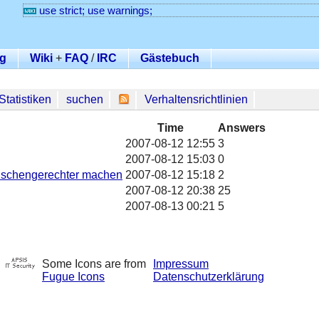
use strict; use warnings;
g
Wiki
+
FAQ
/
IRC
Gästebuch
Statistiken
suchen
Verhaltensrichtlinien
Time
Answers
2007-08-12 12:55
3
2007-08-12 15:03
0
nschengerechter machen
2007-08-12 15:18
2
2007-08-12 20:38
25
2007-08-13 00:21
5
Some Icons are from
Impressum
Fugue Icons
Datenschutzerklärung