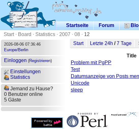
Startseite
Forum
Blo
Start
·
Board
·
Statistics
·
2007
·
08
·
12
Start
Letzte 24h
/
7 Tage
2026-08-06 07:36:46
Europe/Berlin
Title
Einloggen
(
Registrieren
)
Problem mit PgPP
Test
Einstellungen
Datumsanzeige von Posts me
Statistics
Unicode
Jemand zu Hause?
sleep
0 Benutzer online
5 Gäste