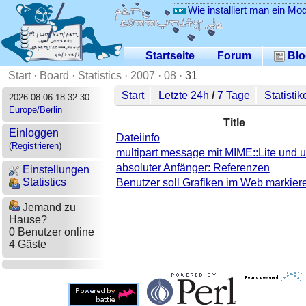
Wie installiert man ein Mo
Startseite
Forum
Blo
Start
·
Board
·
Statistics
·
2007
·
08
·
31
Start
Letzte 24h
/
7 Tage
Statistik
2026-08-06 18:32:30
Europe/Berlin
Title
Einloggen
Dateiinfo
(
Registrieren
)
multipart message mit MIME::Lite und u
absoluter Anfänger: Referenzen
Einstellungen
Statistics
Benutzer soll Grafiken im Web markie
Jemand zu
Hause?
0 Benutzer online
4 Gäste