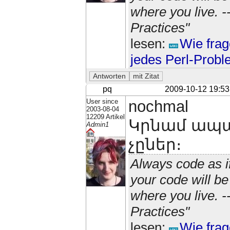
where you live. 
Practices"
lesen:
Wie frag
jedes Perl-Prob
pq
2009-10-12 19:53
User since
nochmal
2003-08-04
12209 Artikel
Կրնամ ապա
Admin1
չըներ։
Always code as i
your code will b
where you live. 
Practices"
lesen:
Wie frag