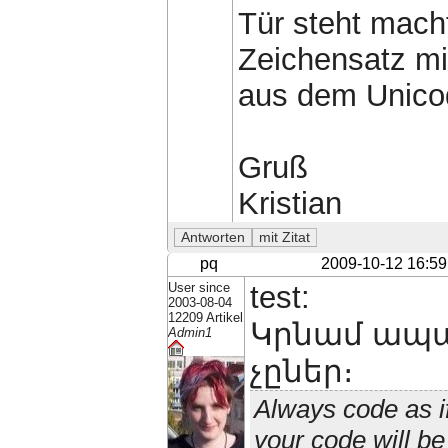
Tür steht macht
Zeichensatz mit
aus dem Unico
Gruß
Kristian
pq
2009-10-12 16:59
User since
test:
2003-08-04
12209 Artikel
Կրնամ ապա
Admin1
չըներ։
Always code as i
your code will b