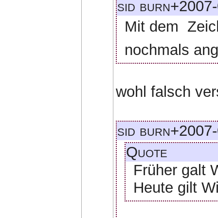
sid burn+2007-
Mit dem  Zei
nochmals ang
wohl falsch ve
sid burn+2007-
Quote
Früher galt
Heute gilt 