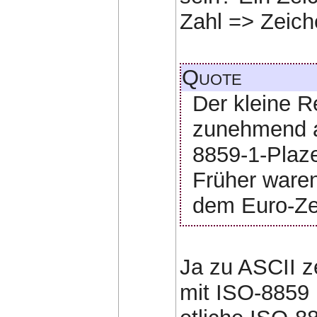
Zahl => Zeich
Quote
Der kleine Re
zunehmend a
8859-1-Plaz
Früher waren 
dem Euro-Zei
Ja zu ASCII z
mit ISO-8859 i