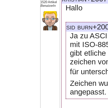
1520 Artikel
Hallo
BenutzerIn
sid burn+200
Ja zu ASCII
mit ISO-885
gibt etlich
zeichen vo
für untersc
Zeichen wu
angepasst.