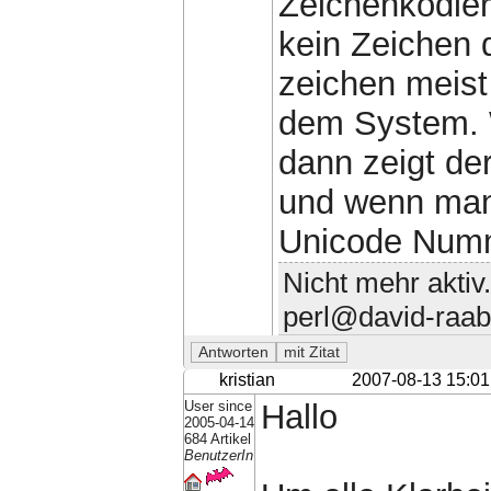
Zeichenkodier
kein Zeichen d
zeichen meist 
dem System. W
dann zeigt de
und wenn man 
Unicode Numme
Nicht mehr aktiv
perl@david-raab
kristian
2007-08-13 15:01
User since
Hallo
2005-04-14
684 Artikel
BenutzerIn