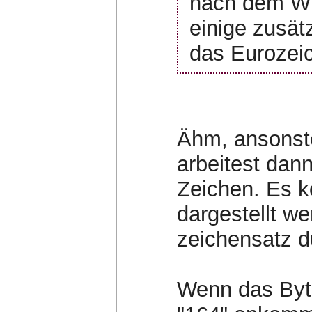
nach dem Wi
einige zusät
das Eurozeic
Ähm, ansonste
arbeitest dann
Zeichen. Es 
dargestellt w
zeichensatz d
Wenn das Byte