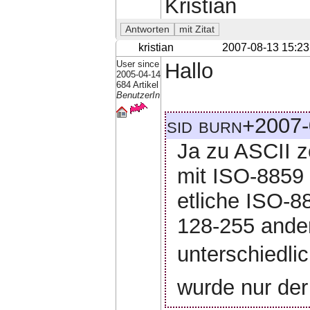
Kristian
kristian
2007-08-13 15:23
User since
Hallo
2005-04-14
684 Artikel
BenutzerIn
sid burn+2007-
Ja zu ASCII z
mit ISO-8859 i
etliche ISO-8
128-255 ander
unterschiedli
wurde nur der