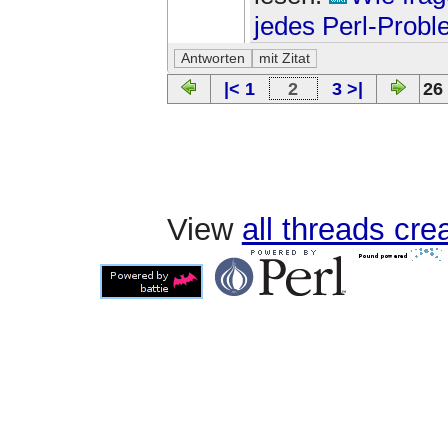
jedes Perl-Prob
|< 1
2
3 >|
26
View
all threads cr