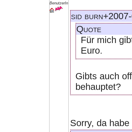
BenutzerIn
sid burn+2007-
Quote
Für mich gib
Euro.
Gibts auch off
behauptet?
Sorry, da habe 