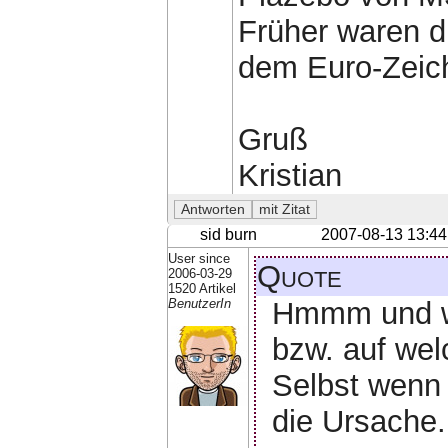
Früher waren di
dem Euro-Zeich
Gruß
Kristian
sid burn
2007-08-13 13:44
User since
Quote
2006-03-29
1520 Artikel
Hmmm und we
BenutzerIn
bzw. auf we
Selbst wenn 
die Ursache.