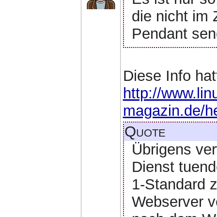
die nicht im
Pendant sen
Diese Info hat
http://www.lin
magazin.de/he
Quote
Übrigens ve
Dienst tuen
1-Standard z
Webserver ve