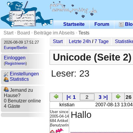
Startseite
Forum
Blo
Start
·
Board
·
Beiträge im Abseits
·
Tests
Start
Letzte 24h
/
7 Tage
Statistik
2026-08-09 17:51:27
Europe/Berlin
Unicode (Seite 2)
Einloggen
(
Registrieren
)
Leser: 23
Einstellungen
Statistics
Jemand zu
Hause?
|< 1
2
3 >|
26
0 Benutzer online
kristian
2007-08-13 13:04
4 Gäste
User since
Hallo
2005-04-14
684 Artikel
BenutzerIn