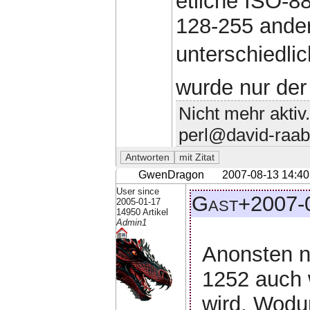
etliche ISO-8
128-255 ander
unterschiedli
wurde nur der
Nicht mehr aktiv
perl@david-raab
GwenDragon
2007-08-13 14:40
User since
Gast+2007-0
2005-01-17
14950 Artikel
Admin1
Anonsten n
1252 auch w
wird. Wodu