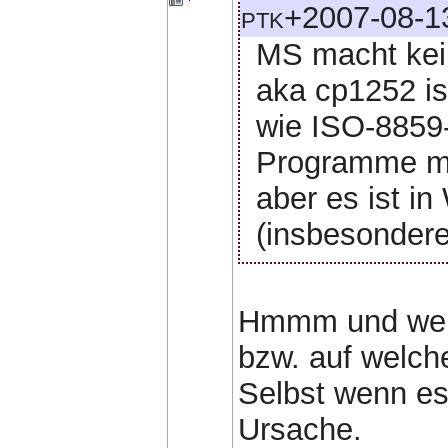
ptk+2007-08-13
MS macht kei
aka cp1252 is
wie ISO-8859-
Programme me
aber es ist i
(insbesonder
Hmmm und wer 
bzw. auf welch
Selbst wenn es
Ursache.