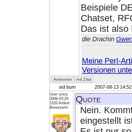
Beispiele D
Chatset, RF
Das ist also
die Drachin
Gwe
Meine Perl-Arti
Versionen unte
sid burn
2007-08-13 14:52
User since
Quote
2006-03-29
1520 Artikel
Nein. Kommt 
BenutzerIn
eingestellt is
Es ist nur s