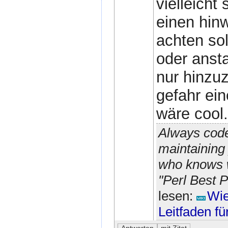
vielleicht 
einen hin
achten so
oder anst
nur hinzuz
gefahr ein
wäre cool.
Always code
maintaining 
who knows w
"Perl Best P
lesen:
Wie
Leitfaden f