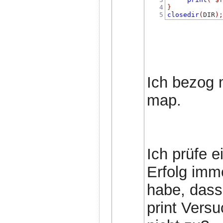
4
}
5
closedir
(
DIR
)
Ich bezog m
map.
Ich prüfe 
Erfolg imm
habe, dass
print Versu