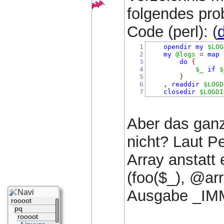
folgendes pro
Code (perl): (
d
1
opendir
my
$LOG
2
my
@logs
=
map
3
do
{
4
$_
if
$
5
}
6
,
readdir
$LOGD
7
closedir
$LOGDI
Aber das ganz
nicht? Laut 
Array anstatt
(foo($_), @arr
Ausgabe _IMM
Navi
roooot
pq
roooot