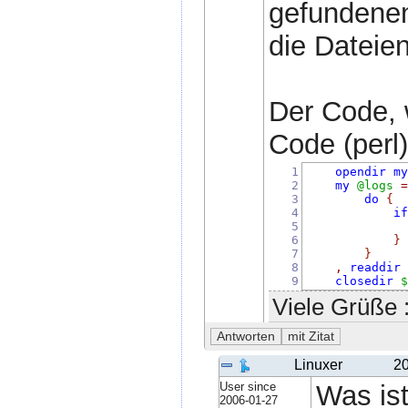
gefundenen
die Dateien
Der Code, w
Code (perl)
1
opendir
m
2
my
@logs
3
do
{
4
i
5
6
}
7
}
8
,
readdir
9
closedir
Viele Grüße :
Linuxer
20
User since
Was ist
2006-01-27