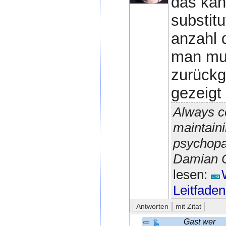
das kan
substitu
anzahl 
man mus
zurückg
gezeigt
Always c
maintaini
psychopa
Damian C
lesen:
Leitfaden
Gast wer