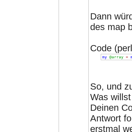
Dann würde
des map b
Code (perl)
my
@array
=
So, und zu
Was wills
Deinen Co
Antwort fo
erstmal w