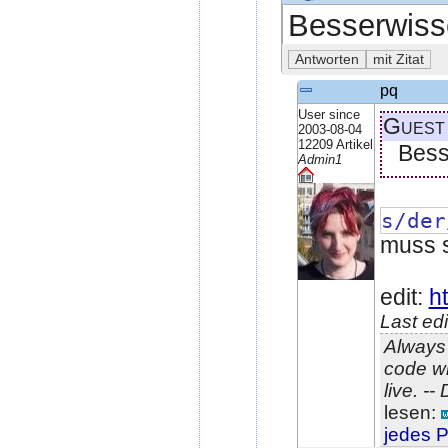
Besserwisse
pq
User since
Guest
2003-08-04
12209 Artikel
Bess
Admin1
s/der
muss s
edit:
h
Last ed
Always 
code wi
live. -
lesen:
jedes P