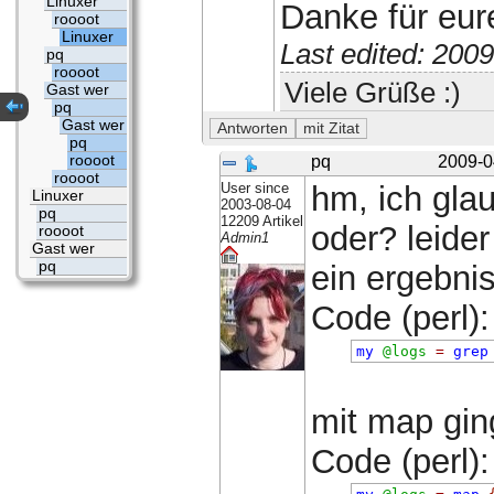
Linuxer
Danke für eure
roooot
Linuxer
Last edited: 200
pq
roooot
Viele Grüße :)
Gast wer
pq
Gast wer
pq
roooot
pq
2009-0
roooot
User since
hm, ich glau
Linuxer
2003-08-04
pq
12209 Artikel
oder? leider
roooot
Admin1
Gast wer
pq
ein ergebnis
Code (perl):
my
@logs
=
grep
mit map gin
Code (perl):