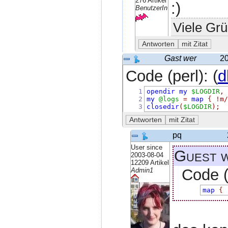
276 Artikel
:)
BenutzerIn
Viele Grü
Gast wer
20
Code (perl): (
d
1
opendir
my
$LOGDIR
,
2
my
@logs
=
map
{
!
m
3
closedir
(
$LOGDIR
);
pq
User since
Guest 
2003-08-04
12209 Artikel
Code (p
Admin1
map
{