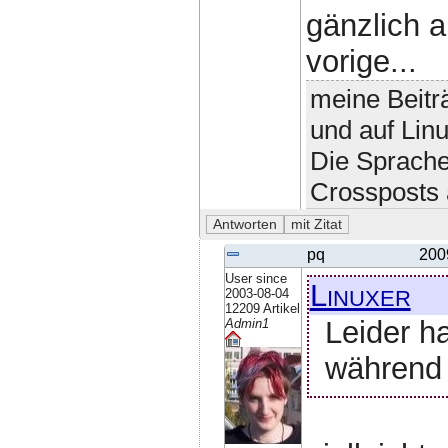
gänzlich a
vorige...
meine Beitr
und auf Lin
Die Sprache
Crossposts 
pq
200
User since
Linuxer
2003-08-04
12209 Artikel
Leider h
Admin1
während i