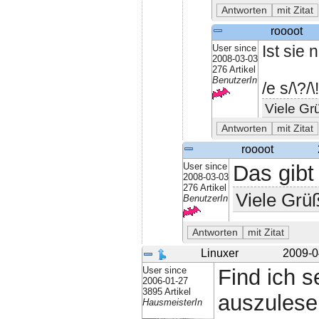
roooot
User since
Ist sie 
2008-03-03
276 Artikel
BenutzerIn
/e s/\?/\!
Viele Gr
roooot
User since
Das gibt
2008-03-03
276 Artikel
Viele Grüß
BenutzerIn
Linuxer
2009-0
User since
Find ich s
2006-01-27
3895 Artikel
auszulese
HausmeisterIn