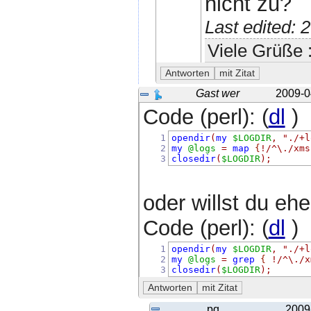
nicht zu?
Last edited:
Viele Grüße :
Gast wer
2009-0
Code (perl): (
dl
)
1
opendir
(
my
$LOGDIR
,
"./+l
2
my
@logs
=
map
{
!
/^\./xms
3
closedir
(
$LOGDIR
);
oder willst du eh
Code (perl): (
dl
)
1
opendir
(
my
$LOGDIR
,
"./+l
2
my
@logs
=
grep
{
!
/^\./x
3
closedir
(
$LOGDIR
);
pq
2009