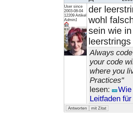
User since
der leerstr
2003-08-04
12209 Artikel
wohl falsc
Admin1
sein wie i
leerstrings
Always code 
your code wi
where you li
Practices"
lesen:
Wie 
Leitfaden fü