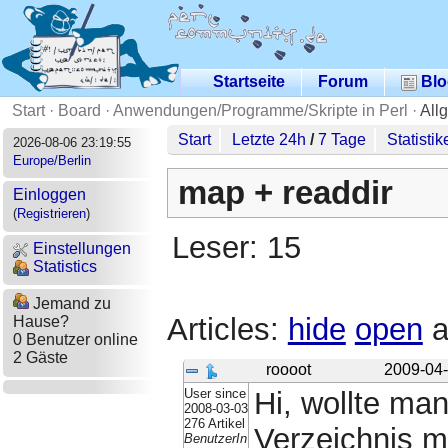
Startseite
Forum
Blo
Start
·
Board
·
Anwendungen/Programme/Skripte in Perl
·
All
Start
Letzte 24h
/
7 Tage
Statistik
2026-08-06 23:19:55
Europe/Berlin
map + readdir
Einloggen
(
Registrieren
)
Leser: 15
Einstellungen
Statistics
Jemand zu
Articles:
hide
open
a
Hause?
0 Benutzer online
2 Gäste
roooot
2009-04-
User since
Hi, wollte ma
2008-03-03
276 Artikel
Verzeichnis m
BenutzerIn