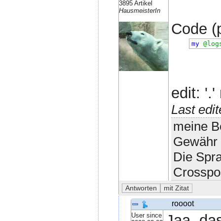
3895 Artikel
HausmeisterIn
Code (p
my
@log
edit: '.
Last edi
meine Be
Gewähr 
Die Spr
Crosspo
roooot
User since
Jaa. das