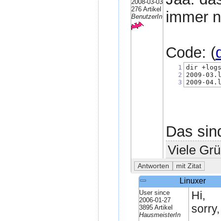
2008-03-03
276 Artikel
immer n
BenutzerIn
Code: (
1
dir +log
2
2009-03.
3
2009-04.
Das sin
Viele Grü
Linuxer
User since
Hi,
2006-01-27
sorry,
3895 Artikel
HausmeisterIn