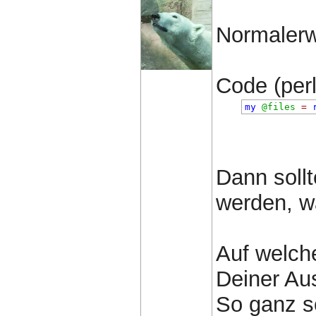
Normalerw
Code (perl)
my
@files
=
Dann sollt
werden, wa
Auf welch
Deiner Au
So ganz sc