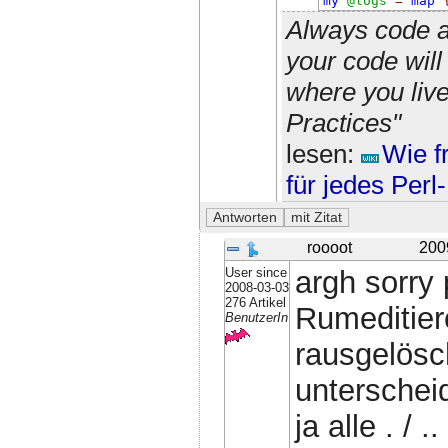
my
@logs
=
map
Always code a
your code wil
where you liv
Practices"
lesen:
Wie f
für jedes Per
roooot
200
User since
argh sorry
2008-03-03
276 Artikel
Rumeditiere
BenutzerIn
rausgelösc
unterscheid
ja alle . / 