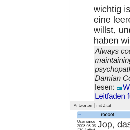
wichtig i
eine leer
willst, u
haben wil
Always cod
maintainin
psychopath
Damian Con
lesen:
Wi
Leitfaden 
roooot
User since
Jop, da
2008-03-03