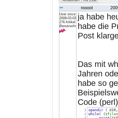
roooot
200
User since
ja habe he
2008-03-03
276 Artikel
habe die P
BenutzerIn
Post klarge
Das mit wh
Jahren ode
habe so ge
Beispielsw
Code (perl)
1
opendir
(
 DIR
2
while
(
(
$file
3
print
(
"$