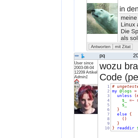
in de
meine 
Linux 
Die Sp
als so
pq
20
User since
wozu bra
2003-08-04
12209 Artikel
Code (per
Admin1
1
# ungetest
2
my
@logs
=
3
unless
(
4
$_
=~
5
$_
6
}
7
else
{
8
()
9
}
10
}
readdir