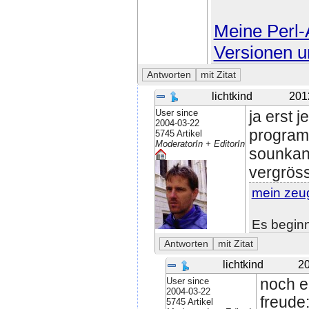
Meine Perl-A
Versionen u
lichtkind
201
User since
ja erst j
2004-03-22
programm
5745 Artikel
ModeratorIn + EditorIn
sounkanä
vergröss
mein zeu
Es beginn
lichtkind
20
User since
noch e
2004-03-22
freude:
5745 Artikel