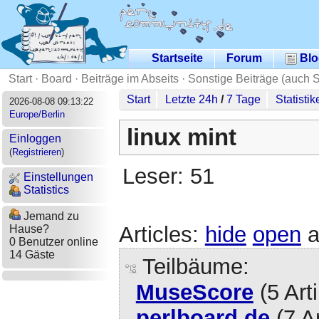
Startseite
Forum
Blo
Start
·
Board
·
Beiträge im Abseits
·
Sonstige Beiträge (auch 
Start
Letzte 24h
/
7 Tage
Statistik
2026-08-08 09:13:22
Europe/Berlin
linux mint
Einloggen
(
Registrieren
)
Leser: 51
Einstellungen
Statistics
Jemand zu
Articles:
hide
open
a
Hause?
0 Benutzer online
14 Gäste
Teilbäume:
MuseScore
(5 Art
perlboard.de
(7 Ar