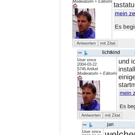
ModeratorIn + EditorIn
tastat
mein ze
Es begi
lichtkind
User since
und i
2004-03-22
insta
5745 Artikel
ModeratorIn + EditorIn
einig
start
mein 
Es beg
jan
User since
welche