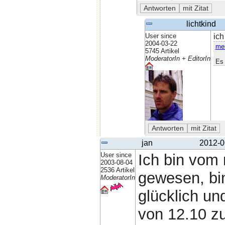
lichtkind
User since
ich
2004-03-22
mei
5745 Artikel
ModeratorIn + EditorIn
Es 
jan
2012-0
User since
Ich bin vom 
2003-08-04
2536 Artikel
gewesen, bin
ModeratorIn
glücklich un
von 12.10 zu