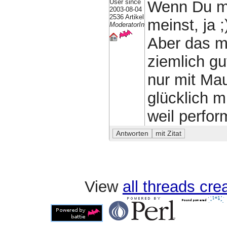
User since
Wenn Du mi
2003-08-04
2536 Artikel
meinst, ja ;
ModeratorIn
Aber das m
ziemlich g
nur mit Mau
glücklich m
weil perfor
View
all threads cr