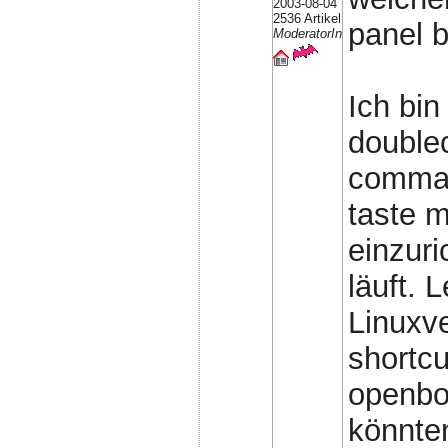
2003-08-04
2536 Artikel
panel 
ModeratorIn
Ich bin
double
comman
taste m
einzuri
läuft. 
Linuxv
shortcu
openbox
könnte