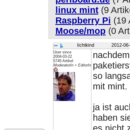
linux mint
(9 Artik
Raspberry Pi
(19 
Moose/mop
(0 Art
lichtkind
2012-06-
User since
nachdem 
2004-03-22
5745 Artikel
paketiers
ModeratorIn + EditorIn
so langsa
mit mint.
ja ist a
haben sie
es nicht 