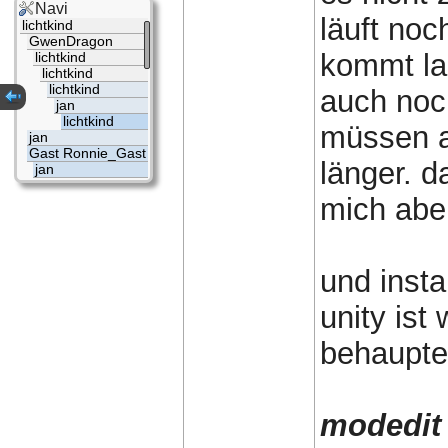
Navi
läuft noc
lichtkind
GwenDragon
kommt la
lichtkind
lichtkind
lichtkind
auch noc
jan
lichtkind
müssen ab
jan
Gast Ronnie_Gast
länger. d
jan
mich aber
und insta
unity ist
behaupte
modedit