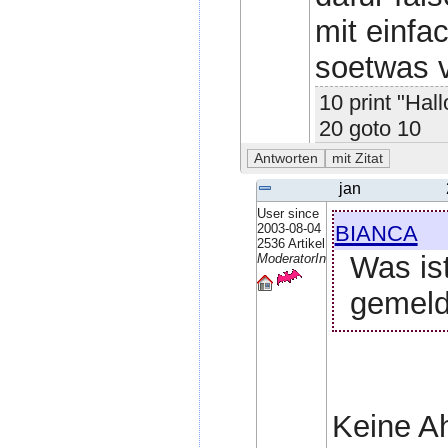
mit einf
soetwas v
10 print "Hall
20 goto 10
jan
User since
bianca
2003-08-04
2536 Artikel
Was ist
ModeratorIn
gemeld
Keine Ah