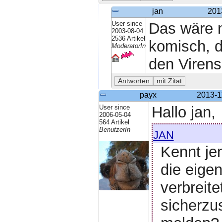
jan
201
User since
Das wäre n
2003-08-04
2536 Artikel
komisch, d
ModeratorIn
den Virens
payx
2013-1
User since
Hallo jan,
2006-05-04
564 Artikel
jan
BenutzerIn
Kennt je
die eige
verbreit
sicherzu