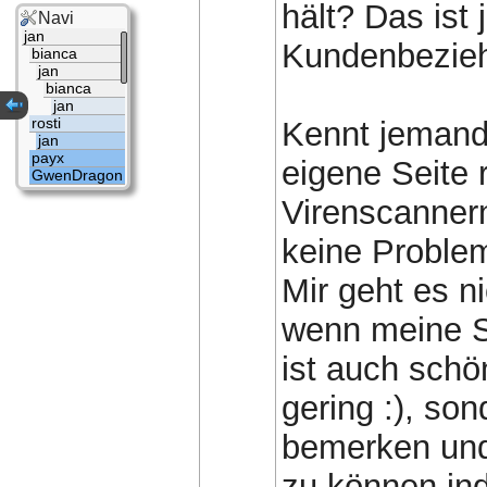
hält? Das ist 
Navi
jan
Kundenbezie
bianca
jan
bianca
jan
rosti
Kennt jemand 
jan
payx
eigene Seite 
GwenDragon
Virenscannern
keine Proble
Mir geht es n
wenn meine Se
ist auch schön
gering :), so
bemerken und
zu können ind