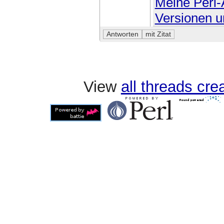
Meine Perl-A
Versionen u
View
all threads cr