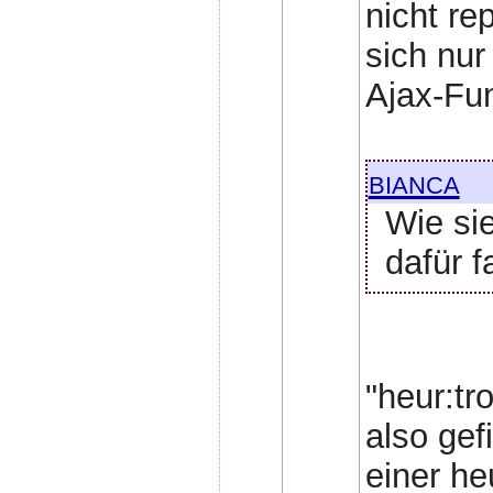
nicht re
sich nur
Ajax-Fun
bianca
Wie sie
dafür 
"heur:tr
also ge
einer he