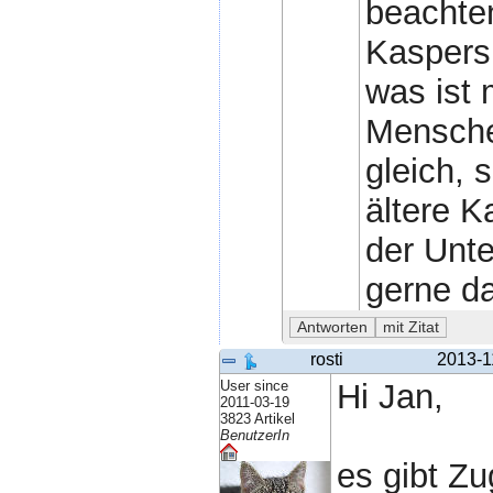
beachten
Kaspersk
was ist 
Menschen
gleich, 
ältere K
der Unte
gerne da
rosti
2013-1
User since
Hi Jan,
2011-03-19
3823 Artikel
BenutzerIn
es gibt Zu