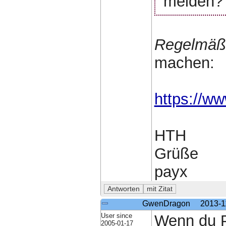
melden?
Regelmäß
machen:
https://ww
HTH
Grüße
payx
GwenDragon
2013-1
User since
Wenn du P
2005-01-17