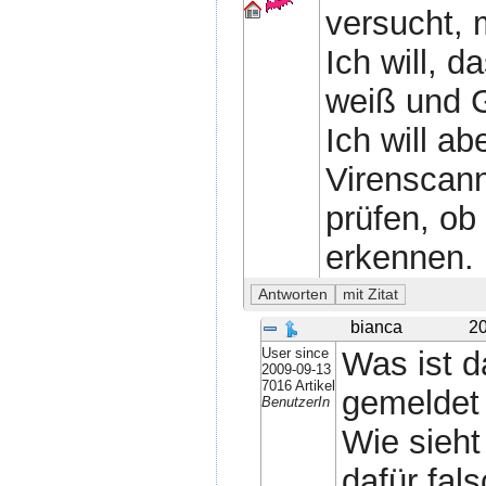
versucht,
Ich will, 
weiß und 
Ich will a
Virenscann
prüfen, ob 
erkennen.
bianca
20
User since
Was ist d
2009-09-13
7016 Artikel
gemeldet
BenutzerIn
Wie sieht
dafür fal