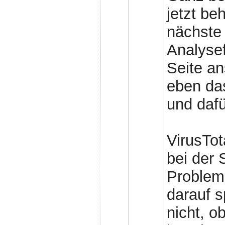
jetzt be
nächste
Analysef
Seite an
eben das
und dafü
VirusTot
bei der 
Problem.
darauf s
nicht, o