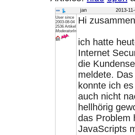
jan
2013-11-
User since
Hi zusammen
2003-08-04
2536 Artikel
ModeratorIn
ich hatte heu
Internet Secu
die Kundenseit
meldete. Das 
konnte ich es
auch nicht na
hellhörig gew
das Problem h
JavaScripts m