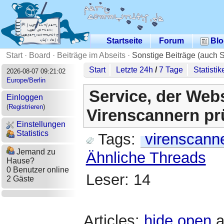
Startseite
Forum
Blo
Start
·
Board
·
Beiträge im Abseits
·
Sonstige Beiträge (auch 
Start
Letzte 24h
/
7 Tage
Statistik
2026-08-07 09:21:02
Europe/Berlin
Service, der Web
Einloggen
(
Registrieren
)
Virenscannern pr
Einstellungen
Statistics
Tags:
virenscann
Jemand zu
Ähnliche Threads
Hause?
0 Benutzer online
Leser: 14
2 Gäste
Articles:
hide
open
a