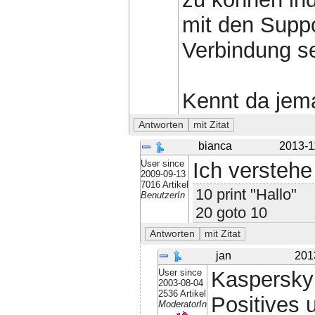
mit den Suppo
Verbindung s
Kennt da jem
bianca
2013-1
User since
Ich verstehe
2009-09-13
7016 Artikel
10 print "Hallo"
BenutzerIn
20 goto 10
jan
201
User since
Kaspersky 
2003-08-04
2536 Artikel
Positives 
ModeratorIn