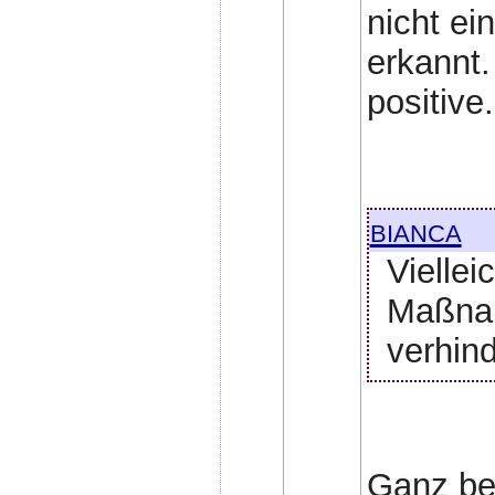
nicht ei
erkannt.
positive.
bianca
Viellei
Maßnah
verhind
Ganz be