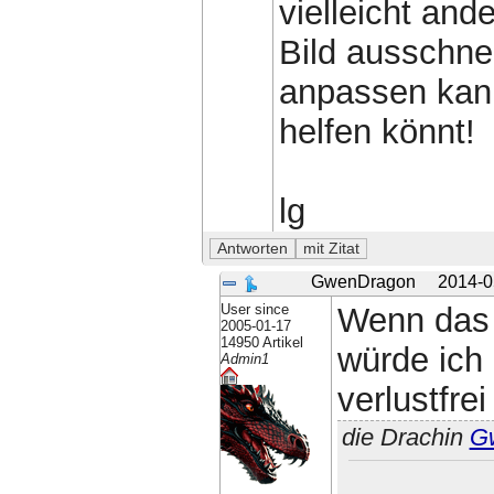
vielleicht an
Bild ausschne
anpassen kann
helfen könnt!
lg
GwenDragon
2014-0
User since
Wenn das 
2005-01-17
14950 Artikel
würde ich
Admin1
verlustfre
die Drachin
G