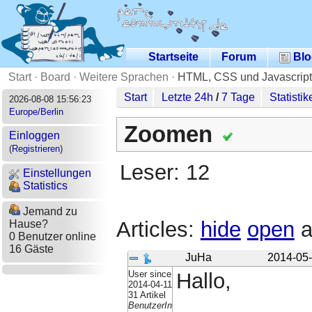
Startseite
Forum
Blo
Start
·
Board
·
Weitere Sprachen
·
HTML, CSS und Javascript
Start
Letzte 24h
/
7 Tage
Statistik
2026-08-08 15:56:23
Europe/Berlin
Zoomen
Einloggen
(
Registrieren
)
Leser: 12
Einstellungen
Statistics
Jemand zu
Articles:
hide
open
a
Hause?
0 Benutzer online
16 Gäste
JuHa
2014-05-
User since
Hallo,
2014-04-11
31 Artikel
BenutzerIn