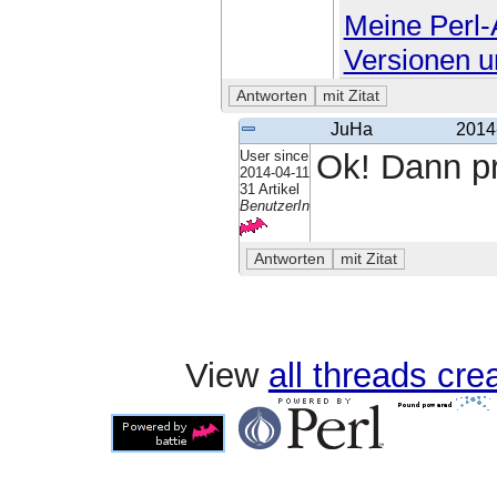
Meine Perl-A
Versionen u
JuHa
2014
User since
Ok! Dann pr
2014-04-11
31 Artikel
BenutzerIn
View
all threads cr