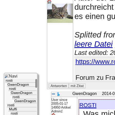
durchreicht
es einen g
Splitted fr
leere Datei
Last edited: 
https://www.ro
Forum zu Fra
Navi
rosti
GwenDragon
rosti
GwenDragon
GwenDragon
2014-0
rosti
User since
GwenDragon
rosti
2005-01-17
rosti
14950 Artikel
Muffi
Was mich 
Admin1
rosti