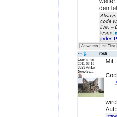
weiter
den fe
Always 
code wi
live. -
lesen:
jedes P
rosti
User since
Mit
2011-03-19
3823 Artikel
BenutzerIn
Code
wird
Auto
https