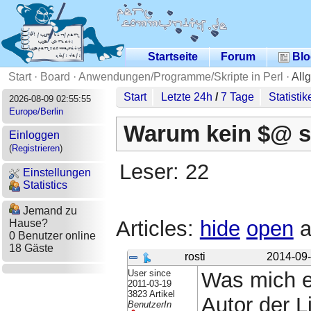
Startseite
Forum
Blo
Start
·
Board
·
Anwendungen/Programme/Skripte in Perl
·
All
Start
Letzte 24h
/
7 Tage
Statistik
2026-08-09 02:55:55
Europe/Berlin
Warum kein $@ st
Einloggen
(
Registrieren
)
Leser: 22
Einstellungen
Statistics
Jemand zu
Articles:
hide
open
a
Hause?
0 Benutzer online
18 Gäste
rosti
2014-09-
User since
Was mich ein
2011-03-19
3823 Artikel
Autor der 
BenutzerIn