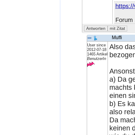
https:/
Forum 
Muffi
User since
Also das
2012-07-18
bezogen
1465 Artikel
BenutzerIn
Ansonste
a) Da g
machts 
einen si
b) Es ka
also rel
Da mach
keinen d