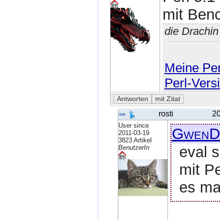
mit Ben
die Drachi
Meine Perl
Perl-Vers
rosti
20
User since
GwenD
2011-03-19
3823 Artikel
eval 
BenutzerIn
mit Pe
es ma