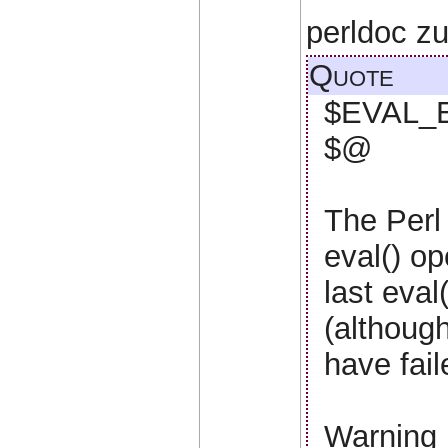
perldoc z
Quote
$EVAL_
$@
The Perl
eval() op
last eval
(althoug
have fail
Warning 