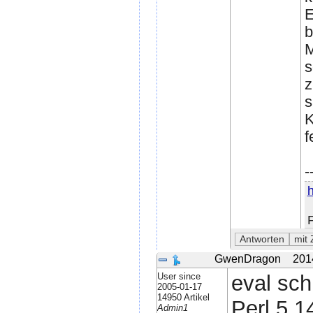
E
b
M
s
z
s
K
f
-
h
GwenDragon
201
User since
eval sc
2005-01-17
14950 Artikel
Perl 5.1
Admin1