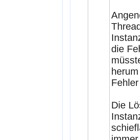
Angen
Thread
Instan
die Fe
müsst
herum 
Fehler
Die Lös
Instan
schief
immer 