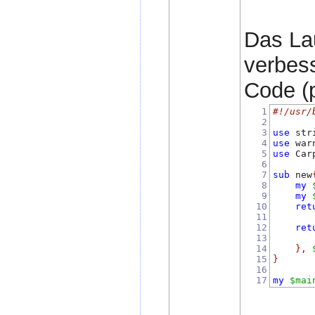
Das Lau
verbes
Code (p
1
#!/usr/
2
3
use
 str
4
use
 war
5
use
 Car
6
7
sub
 new
8
my
9
my
10
ret
11
12
ret
13
       
14
}
,
15
}
16
17
my
$mai