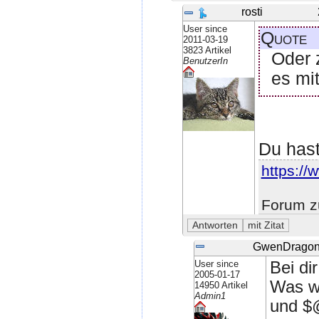
rosti
User since
Quote
2011-03-19
3823 Artikel
Oder 
BenutzerIn
es mit
Du hast
https://w
Forum z
GwenDrago
User since
Bei d
2005-01-17
Was wa
14950 Artikel
Admin1
und $@