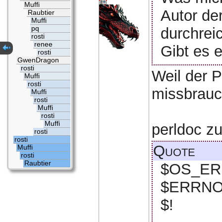
Muffi
Autor de
Raubtier
Muffi
durchrei
pq
rosti
renee
Gibt es 
rosti
GwenDragon
rosti
Weil der P
Muffi
rosti
missbrauch
Muffi
rosti
Muffi
rosti
Muffi
perldoc z
rosti
rosti
Quote
Muffi
rosti
Raubtier
$OS_E
$ERRN
$!