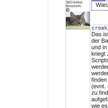
3823 Artikel
Waru
BenutzerIn
croak
Das is
der Ba
und in
kriegt
Script
werden
werden
finden
(evnt.
zu fin
aufgef
wie es