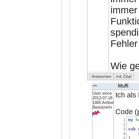
immer 
Funkt
spendi
Fehler 
Wie ge
Muffi
User since
Ich als
2012-07-18
1465 Artikel
BenutzerIn
Code (p
1
my
%
2
3
sub
 
4
5
}