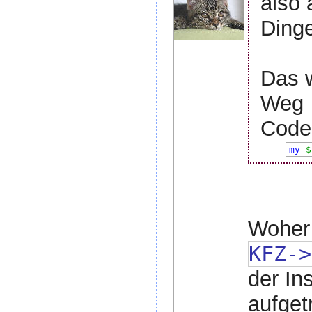
also 
Dinge
Das w
Weg
Code 
my
$
Woher 
KFZ->
der In
aufget