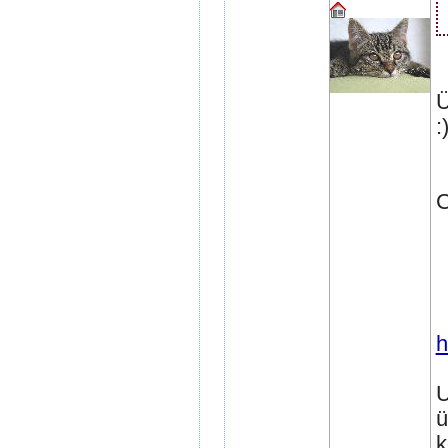
Ü
:
C
h
U
ü
k