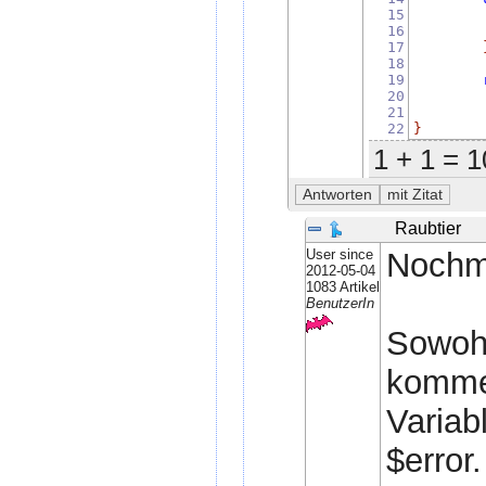
15
16
17
18
19
20
        
21
22
}
1 + 1 = 1
Raubtier
User since
Nochma
2012-05-04
1083 Artikel
BenutzerIn
Sowohl
kommen
Variab
$error.