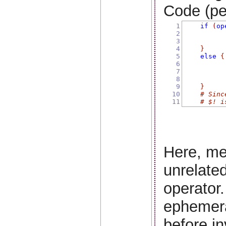
Code (per
1
if
(
op
2
3
4
}
5
else
{
6
7
8
9
}
10
# Sinc
11
# $! i
Here, me
unrelate
operator.
ephemera
before in