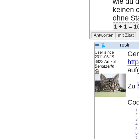
wie du d
keinen 
ohne Sta
1 + 1 = 1
rosti
User since
Gen
2011-03-19
http
3823 Artikel
BenutzerIn
auf
Zu
Code
1
2
3
4
5
6
7