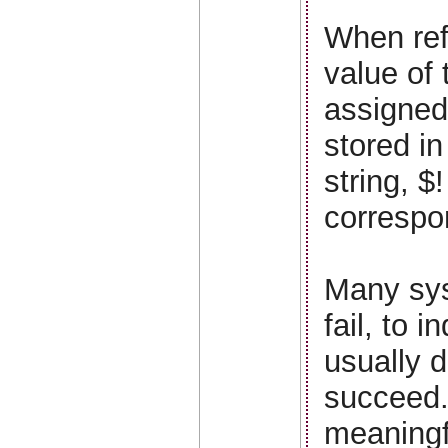
When refe
value of 
assigned 
stored i
string, $
correspon
Many syst
fail, to 
usually d
succeed.
meaningfu