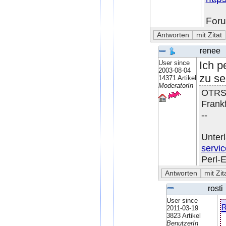
Foru
renee
User since
Ich p
2003-08-04
zu se
14371 Artikel
ModeratorIn
OTRS-
Frank
--
Unter
servi
Perl-
rosti
User since
2011-03-19
3823 Artikel
BenutzerIn