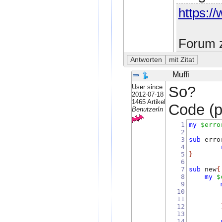
https://
Forum z
Muffi
User since
So?
2012-07-18
1465 Artikel
Code (pe
BenutzerIn
1
my
$erro
2
3
sub
 erro
4
5
}
6
7
sub
 new
{
8
my
$
9
10
        
11
12
13
14