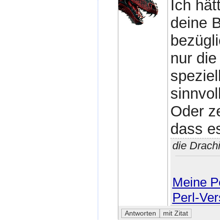
Ich hät
deine B
bezügli
nur die
spezie
sinnvoll
Oder ze
dass es
die Drach
Meine Pe
Perl-Ver