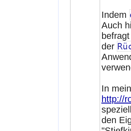
Indem
Auch hi
befragt
der
Rü
Anwende
verwen
In mein
http://
speziel
den Ei
"Stiefk