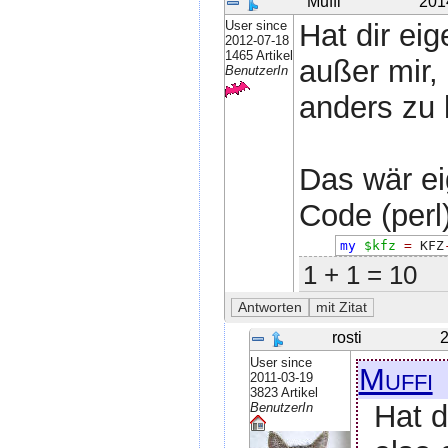
Muffi
201
User since
Hat dir ei
2012-07-18
1465 Artikel
außer mir,
BenutzerIn
anders zu 
Das wär ei
Code (perl)
my
$kfz
=
 KFZ
1 + 1 = 10
rosti
2
User since
Muffi
2011-03-19
3823 Artikel
Hat d
BenutzerIn