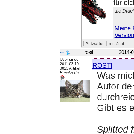
für dic
die Drac
Meine P
Versio
rosti
2014-0
User since
rosti
2011-03-19
3823 Artikel
Was mich 
BenutzerIn
Autor de
durchrei
Gibt es 
Splitted