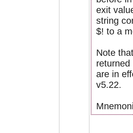
exit valu
string co
$! to a m
Note that
returned 
are in ef
v5.22.
Mnemonic