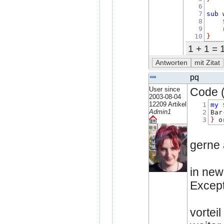
6
7
sub
 
8
9
10
}
1 + 1 = 
pq
User since
Code (
2003-08-04
12209 Artikel
1
my
Admin1
2
Bar
3
}
 o
gerne
in new
Except
vortei