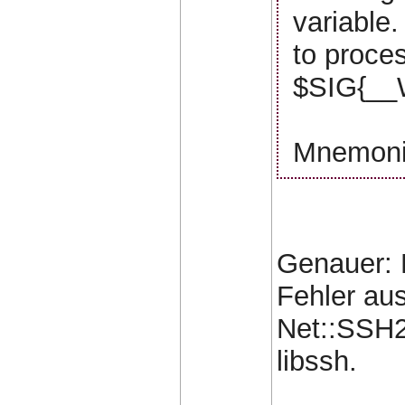
variable.
to proce
$SIG{__
Mnemonic
Genauer: E
Fehler aus
Net::SSH2
libssh.