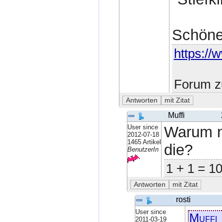
Schöne
https://
Forum z
Muffi
User since
Warum ni
2012-07-18
1465 Artikel
die?
BenutzerIn
1 + 1 = 1
rosti
User since
Muffi
2011-03-19