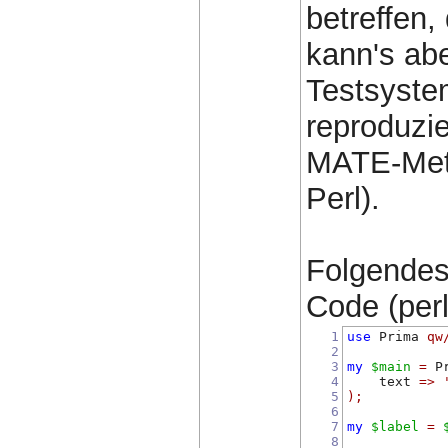
betreffen,
kann's abe
Testsyst
reproduzi
MATE-Meta
Perl).
Folgendes
Code (perl)
1
use
 Prima 
qw
2
3
my
$main
=
 P
4
    text 
=>
5
);
6
7
my
$label
=
8
            