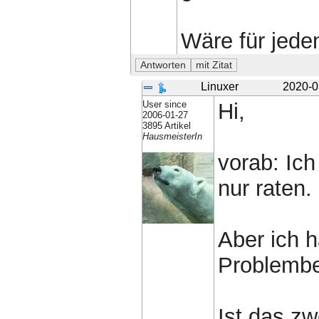
Wäre für jede
Linuxer
2020-0
User since
Hi,
2006-01-27
3895 Artikel
HausmeisterIn
vorab: Ic
nur raten.
Aber ich h
Problembe
Ist das zw