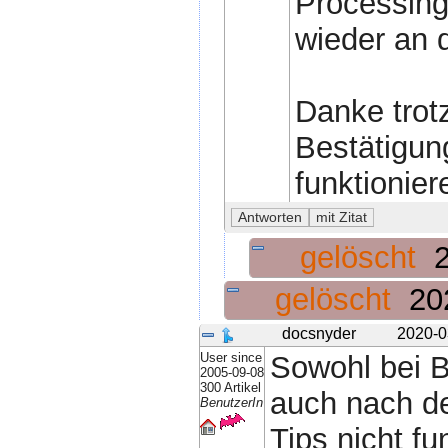
Processing
wieder an d
Danke trotz
Bestätigung
funktionier
gelöscht
gelöscht
20
docsnyder
2020-0
User since
Sowohl bei B
2005-09-08
300 Artikel
auch nach de
BenutzerIn
Tips nicht fu