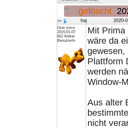
gelöscht
20
haj
2020-0
User since
Mit Prima 
2015-01-07
602 Artikel
wäre da ei
BenutzerIn
gewesen, 
Plattform
werden nä
Window-Ma
Aus alter
bestimmt
nicht vera