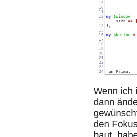
9
10
11
12
my
$window
=
13
    size 
=>
14
);
15
16
my
$button
=
17
            
18
19
            
20
21
22
23
24
run Prima
;
Wenn ich i
dann änder
gewünscht
den Fokus
baut, habe