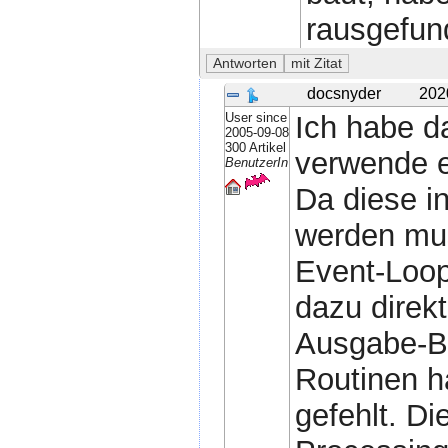
rausgefund
docsnyder
202
User since
Ich habe da
2005-09-08
300 Artikel
verwende e
BenutzerIn
Da diese i
werden mus
Event-Loop
dazu direk
Ausgabe-Be
Routinen h
gefehlt. Di