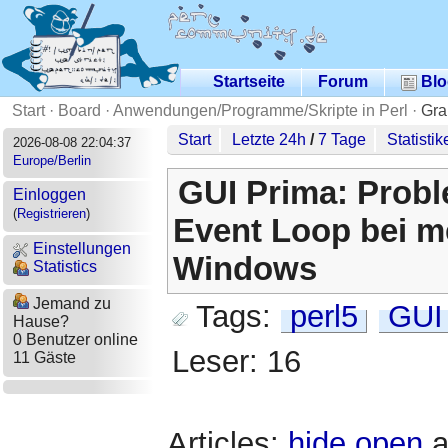
Startseite
Forum
Blo
Start
·
Board
·
Anwendungen/Programme/Skripte in Perl
·
Gra
Start
Letzte 24h
/
7 Tage
Statistik
2026-08-08 22:04:37
Europe/Berlin
GUI Prima: Probl
Einloggen
(
Registrieren
)
Event Loop bei m
Einstellungen
Windows
Statistics
Jemand zu
Tags:
perl5
GUI
Hause?
0 Benutzer online
Leser: 16
11 Gäste
Articles:
hide
open
a