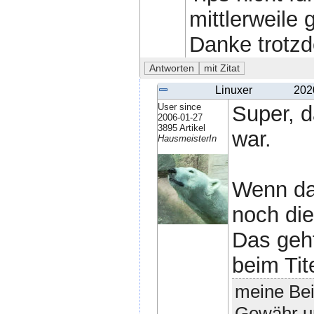
mittlerweile 
Danke trotz
Linuxer
202
User since
Super, d
2006-01-27
3895 Artikel
war.
HausmeisterIn
Wenn das
noch die
Das geht
beim Tit
meine Bei
Gewähr un