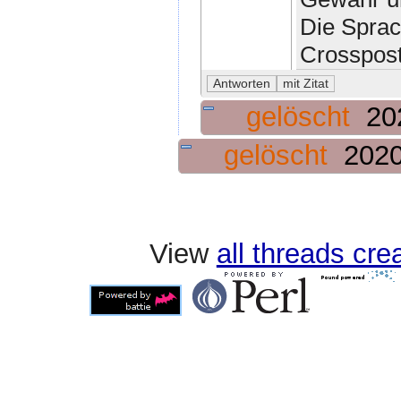
Die Sprac
Crosspost
gelöscht
20
gelöscht
2020
View
all threads cr