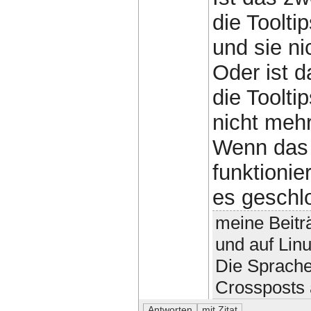
die Toolti
und sie ni
Oder ist d
die Toolti
nicht meh
Wenn das z
funktionie
es geschl
meine Beitr
und auf Lin
Die Sprache
Crossposts 