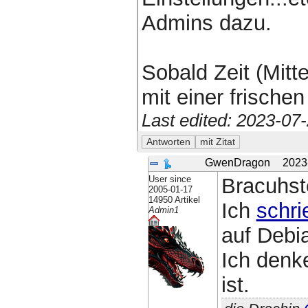
Admins dazu.
Sobald Zeit (Mitt
mit einer frische
Last edited: 2023-07
GwenDragon
2023
User since
Bracuhste
2005-01-17
14950 Artikel
Ich
schri
Admin1
auf Debia
Ich denk
ist.