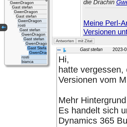
die Drachin
Gw
GwenDragon
Gast stefan
GwenDragon
Gast stefan
GwenDragon
Meine Perl-Ar
rosti
Versionen un
Gast stefan
GwenDragon
Gast stefan
GwenDragon
Gast Stefan
Gast stefan
2023-0
GwenDragon
Hi,
rosti
bianca
hatte vergessen, 
Versionen vom MS
Mehr Hintergrund
Es handelt sich 
Dynamics 365 Bus