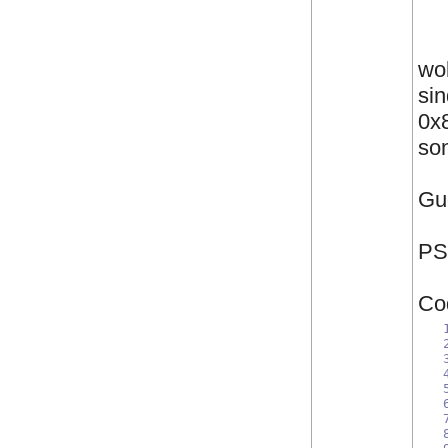
wo
sin
0x8
so
Guc
PS
Co