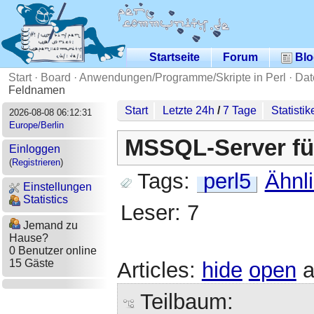
Startseite
Forum
Blo
Start
·
Board
·
Anwendungen/Programme/Skripte in Perl
·
Dat
Feldnamen
Start
Letzte 24h
/
7 Tage
Statistik
2026-08-08 06:12:31
Europe/Berlin
MSSQL-Server fü
Einloggen
(
Registrieren
)
Tags:
perl5
Ähnl
Einstellungen
Statistics
Leser: 7
Jemand zu
Hause?
0 Benutzer online
15 Gäste
Articles:
hide
open
a
Teilbaum: