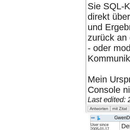
Sie SQL-K
direkt übe
und Ergebn
zurück an
- oder mod
Kommunikat
Mein Urspr
Console ni
Last edited:
GwenD
User since
Der
2005-01-17