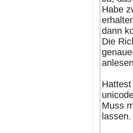
Habe zw
erhalt
dann kor
Die Ric
genaue
anlesen
Hattest
unicode
Muss m
lassen.