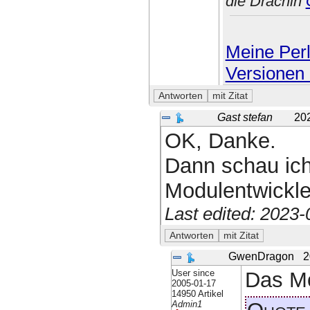
die Drachin
Meine Perl
Versionen 
Gast stefan
20
OK, Danke.
Dann schau ich
Modulentwickle
Last edited: 2023
GwenDragon
2
User since
Das Mo
2005-01-17
14950 Artikel
Admin1