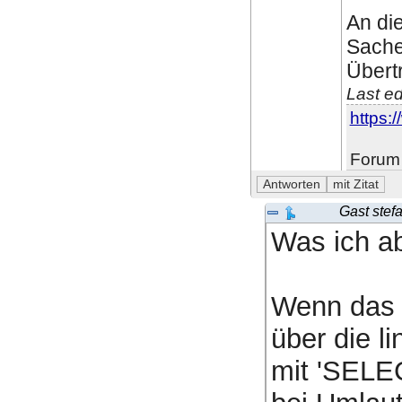
An die
Sache
Übert
Last e
https:/
Forum 
Gast stef
Was ich ab
Wenn das g
über die li
mit 'SELEC