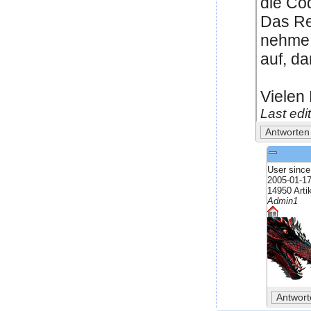
die Co
Das Rep
nehme 
auf, da
Vielen 
Last ed
User since
2005-01-1
14950 Arti
Admin1