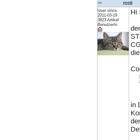
rosti
User since
Hi 
2011-03-19
3823 Artikel
BenutzerIn
de
ST
CG
die
Cod
in 
Kon
den
De