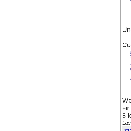
Und
Co
Wen
ein
8-
Las
htt