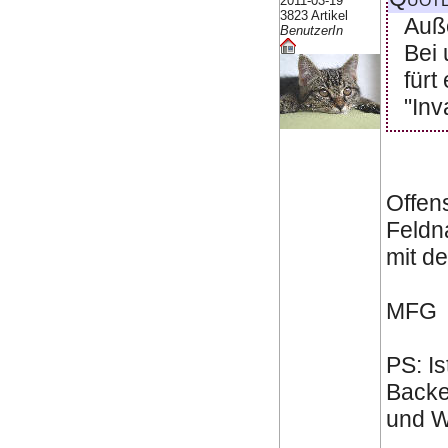
2011-03-19
3823 Artikel
Auße
BenutzerIn
Bei 
fürt
"Inv
Offen
Feldna
mit de
MFG
PS: Is
Backen
und W