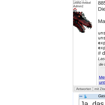
885
14950 Artikel
Admin1
Di
Mac
un
un
ex
ex
# d
Las
die
Mei
unt
Gast
Ja, das