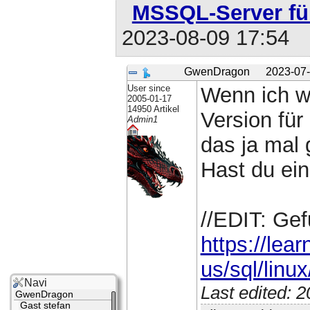
MSSQL-Server fü
2023-08-09 17:54
GwenDragon
2023-07-
User since
Wenn ich wü
2005-01-17
14950 Artikel
Version fü
Admin1
das ja mal 
Hast du ei
//EDIT: Ge
https://lea
us/sql/linux
Navi
Last edited: 
GwenDragon
Gast stefan