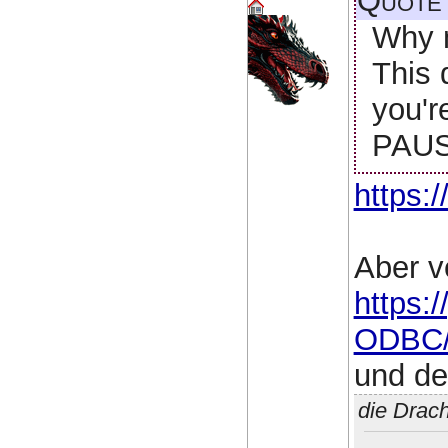
Quote
Why 
This d
you'r
PAUS
https:
Aber v
https:
ODBC/
und de
die Drac