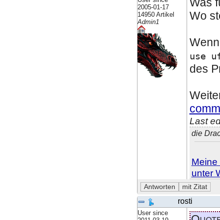
Was fü
2005-01-17
Wo ste
14950 Artikel
Admin1
Wenn 
use u
des 
Weite
commu
Last e
die Dra
Meine 
unter 
rosti
User since
Quot