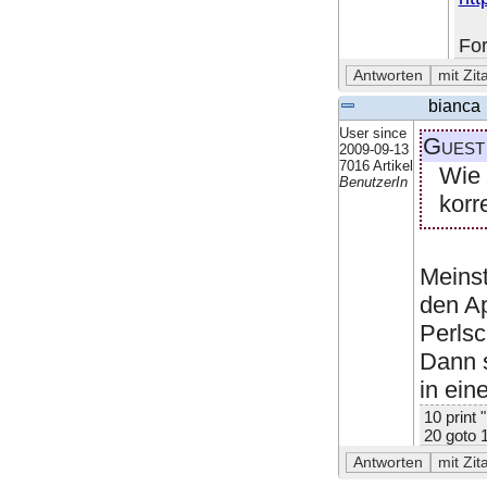
For
bianca
User since
Guest
2009-09-13
7016 Artikel
Wie 
BenutzerIn
korr
Meinst
den A
Perlsc
Dann s
in ein
10 print 
20 goto 