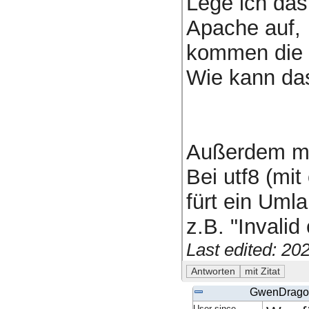
Lege ich das 
Apache auf,
kommen die 
Wie kann da
Außerdem mus
Bei utf8 (mit
fürt ein Uml
z.B. "Invali
Last edited: 2
GwenDrago
User since