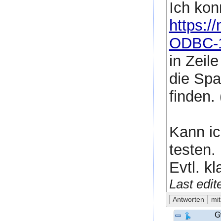
Ich kon
https:
ODBC-1
in Zeil
die Sp
finden. 
Kann ic
testen.
Evtl. k
Last edi
G