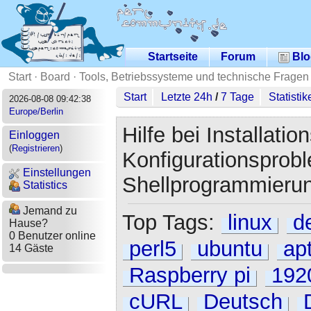
Startseite
Forum
Blo
Start
·
Board
·
Tools, Betriebssysteme und technische Fragen
Start
Letzte 24h
/
7 Tage
Statistik
2026-08-08 09:42:38
Europe/Berlin
Hilfe bei Installatio
Einloggen
(
Registrieren
)
Konfigurationsprob
Einstellungen
Shellprogrammierung
Statistics
Jemand zu
Top Tags:
linux
d
Hause?
0 Benutzer online
perl5
ubuntu
ap
14 Gäste
Raspberry pi
192
cURL
Deutsch