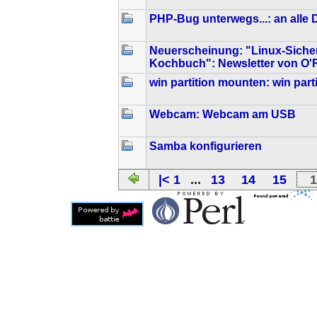
PHP-Bug unterwegs...: an alle 
Neuerscheinung: "Linux-Sicher
Kochbuch": Newsletter von O'R
win partition mounten: win par
Webcam: Webcam am USB
Samba konfigurieren
|< 1
...
13
14
15