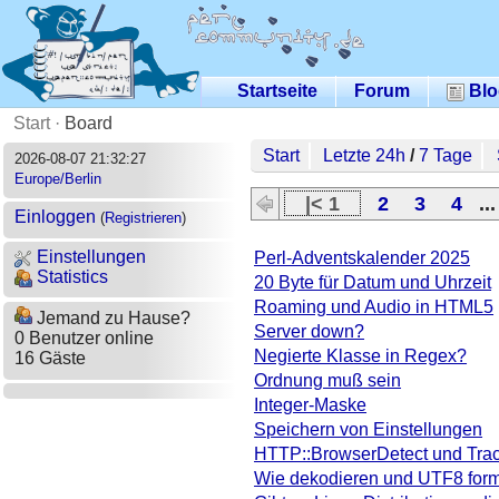
Startseite
Forum
Blo
Start
·
Board
Start
Letzte 24h
/
7 Tage
2026-08-07 21:32:27
Europe/Berlin
|< 1
2
3
4
..
Einloggen
(
Registrieren
)
Einstellungen
Perl-Adventskalender 2025
Statistics
20 Byte für Datum und Uhrzeit
Roaming und Audio in HTML5
Jemand zu Hause?
Server down?
0 Benutzer online
Negierte Klasse in Regex?
16 Gäste
Ordnung muß sein
Integer-Maske
Speichern von Einstellungen
HTTP::BrowserDetect und Trac
Wie dekodieren und UTF8 form