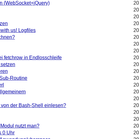
en (WebSocket+jQuery)
20
n
20
20
nzen
20
ith us! Logfiles
20
ichnen?
20
20
20
i fetchrow in Endlosschleife
20
 setzen
20
eren
20
n Sub-Routine
20
rl
20
llgemeinern
20
20
e von der Bash-Shell einlesen?
20
20
20
Modul nutzt man?
20
s 0 Uhr
20