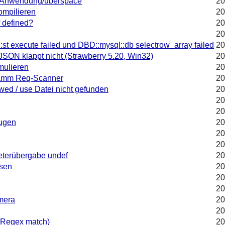
ck Anwendung/uberspace
20
ompilieren
20
f defined?
20
20
:st execute failed und DBD::mysql::db selectrow_array failed
20
 JSON klappt nicht (Strawberry 5.20, Win32)
20
rmulieren
20
ramm Req-Scanner
20
wed / use Datei nicht gefunden
20
20
20
eugen
20
20
20
eterübergabe undef
20
esen
20
20
20
mera
20
20
 (Regex match)
20