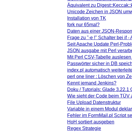
Äquivalent zu Digest::Keccak:
Unicode Zeichen in JSON um
Installation von TK
fork nur 65mal?
Daten aus einer JSON-Respons
Frage zu "-e !" Schalter bei if -
Seit Apache Update Perl-Prob
JSON ausgabe mit Perl verarb
Mit Perl CSV-Tabelle auslesen
Passwörter sicher in DB speic
index.pl automatisch weiterlei
perl one liner : Löschen von 
Kennt jemand Jenkins?
Doku / Tutorials: Glade 3.22.1 
Wie sieht der Code beim TÜV 
File Upload Datenstruktur
Variable in einem Modul deklar
Fehler im FormMail.pl Script se
HoH sortiert ausgeben
Regex Strategie