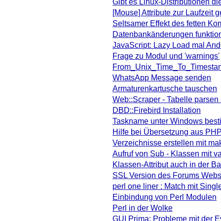
Gibt es Linux-Distributionen d
[Mouse] Attribute zur Laufzeit 
Seltsamer Effekt des fetten K
Datenbankänderungen funktioni
JavaScript: Lazy Load mal And
Frage zu Modul und 'warnings'
From_Unix_Time_To_Timestam
WhatsApp Message senden
Armaturenkartusche tauschen
Web::Scraper - Tabelle parsen
DBD::Firebird Installation
Taskname unter Windows bes
Hilfe bei Übersetzung aus PH
Verzeichnisse erstellen mit ma
Aufruf von Sub - Klassen mit 
Klassen-Attribut auch in der 
SSL Version des Forums Webser
perl one liner : Match mit Sing
Einbindung von Perl Modulen
Perl in der Wolke
GUI Prima: Probleme mit der 