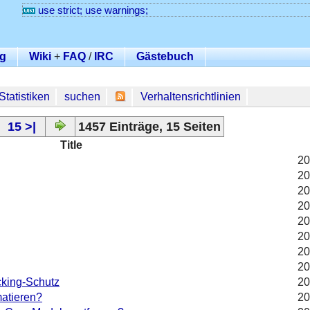
use strict; use warnings;
g
Wiki
+
FAQ
/
IRC
Gästebuch
Statistiken
suchen
Verhaltensrichtlinien
.
15 >|
1457 Einträge, 15 Seiten
Title
20
20
20
20
20
20
20
20
king-Schutz
20
atieren?
20