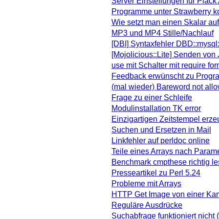
Server Einstellungen für Pla
Programme unter Strawberry k
Wie setzt man einen Skalar au
MP3 und MP4 Stille/Nachlauf
[DBI] Syntaxfehler DBD::mysql:
[Mojolicious::Lite] Senden von
use mit Schalter mit require fo
Feedback erwünscht zu Prog
(mal wieder) Bareword not allo
Frage zu einer Schleife
Modulinstallation TK error
Einzigartigen Zeitstempel erz
Suchen und Ersetzen in Mail
Linkfehler auf perldoc online
Teile eines Arrays nach Param
Benchmark cmpthese richtig l
Presseartikel zu Perl 5.24
Probleme mit Arrays
HTTP Get Image von einer Ka
Reguläre Ausdrücke
Suchabfrage funktioniert nicht