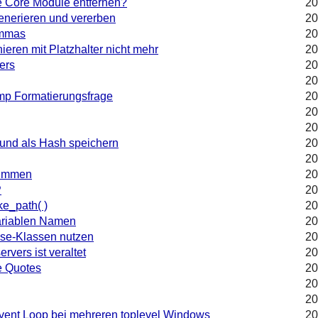
ie Core Module entfernen?
20
generieren und vererben
20
ommas
20
eren mit Platzhalter nicht mehr
20
ers
20
20
p Formatierungsfrage
20
20
20
 und als Hash speichern
20
20
timmen
20
P
20
ke_path( )
20
variablen Namen
20
Base-Klassen nutzen
20
vers ist veraltet
20
le Quotes
20
20
20
Event Loop bei mehreren toplevel Windows
20