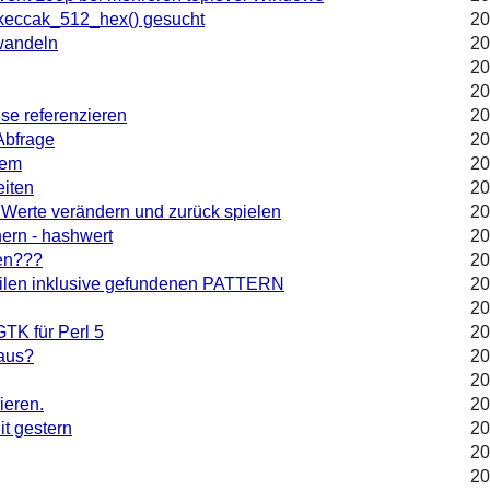
:keccak_512_hex() gesucht
20
wandeln
20
20
20
e referenzieren
20
 Abfrage
20
lem
20
eiten
20
 Werte verändern und zurück spielen
20
hern - hashwert
20
ten???
20
Zeilen inklusive gefundenen PATTERN
20
20
GTK für Perl 5
20
aus?
20
20
ieren.
20
it gestern
20
20
20