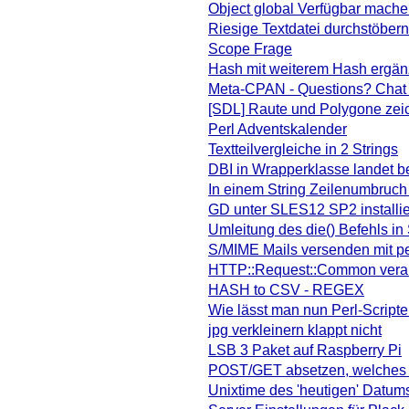
Object global Verfügbar mach
Riesige Textdatei durchstöber
Scope Frage
Hash mit weiterem Hash ergä
Meta-CPAN - Questions? Chat w
[SDL] Raute und Polygone ze
Perl Adventskalender
Textteilvergleiche in 2 Strings
DBI in Wrapperklasse landet be
In einem String Zeilenumbruch
GD unter SLES12 SP2 installi
Umleitung des die() Befehls i
S/MIME Mails versenden mit pe
HTTP::Request::Common vera
HASH to CSV - REGEX
Wie lässt man nun Perl-Script
jpg verkleinern klappt nicht
LSB 3 Paket auf Raspberry Pi
POST/GET absetzen, welches 
Unixtime des 'heutigen' Datum