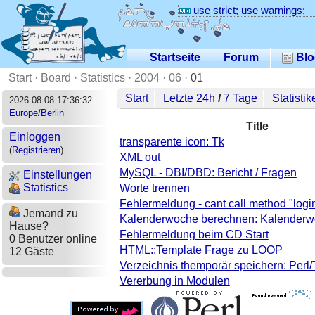
use strict; use warnings;
Startseite
Forum
Blo
Start
·
Board
·
Statistics
·
2004
·
06
·
01
Start
Letzte 24h
/
7 Tage
Statistik
2026-08-08 17:36:32
Europe/Berlin
Title
Einloggen
transparente icon: Tk
(
Registrieren
)
XML out
MySQL - DBI/DBD: Bericht / Fragen
Einstellungen
Statistics
Worte trennen
Fehlermeldung - cant call method "login"
Jemand zu
Kalenderwoche berechnen: Kalenderw
Hause?
Fehlermeldung beim CD Start
0 Benutzer online
HTML::Template Frage zu LOOP
12 Gäste
Verzeichnis themporär speichern: Perl/
Vererbung in Modulen