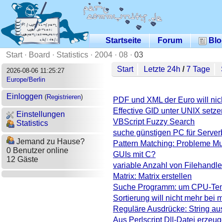
Startseite
Forum
Blo
Start
·
Board
·
Statistics
·
2004
·
08
·
03
Start
Letzte 24h
/
7 Tage
2026-08-06 11:25:27
Europe/Berlin
Einloggen
(
Registrieren
)
PDF und XML der Euro will nicht
Effective GID unter UNIX setze
Einstellungen
VBScript Fuzzy Search
Statistics
suche günstigen PC für Serverb
Jemand zu Hause?
Pattern Matching: Probleme Mus
0 Benutzer online
GUIs mit C?
12 Gäste
variable Anzahl von Filehandle
Matrix: Matrix erstellen
Suche Programm: um CPU-Temp
Sortierung will nicht mehr bei my
Reguläre Ausdrücke: String a
Aus Perlscript Dll-Datei erzeu