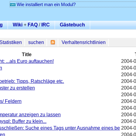
Wie installiert man ein Modul?
g
Wiki
+
FAQ
/
IRC
Gästebuch
Statistiken
suchen
Verhaltensrichtlinien
Title
: ...als Euro auftauchen!
2004-0
n
2004-0
2004-0
etrieb: Tipps, Ratschläge etc.
2004-0
ter zu erstellen
2004-0
2004-0
s/ Feldern
2004-0
2004-0
eratur anzeigen zu lassen
2004-0
sql: Buffer zu klein...
2004-0
usschließen: Suche eines Tags unter Ausnahme eines be
2004-0
gen
2004-0