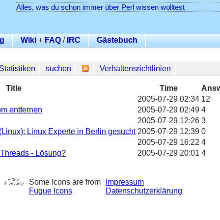
Alles, was du schon immer über Perl wissen wolltest
g
Wiki
+
FAQ
/
IRC
Gästebuch
Statistiken
suchen
Verhaltensrichtlinien
Title
Time
Ans
2005-07-29 02:34
12
om entfernen
2005-07-29 02:49
4
2005-07-29 12:26
3
inux): Linux Experte in Berlin gesucht
2005-07-29 12:39
0
2005-07-29 16:22
4
t Threads - Lösung?
2005-07-29 20:01
4
Some Icons are from
Impressum
Fugue Icons
Datenschutzerklärung