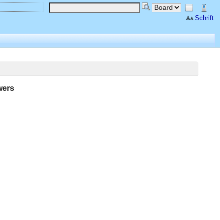
Schrift
wers