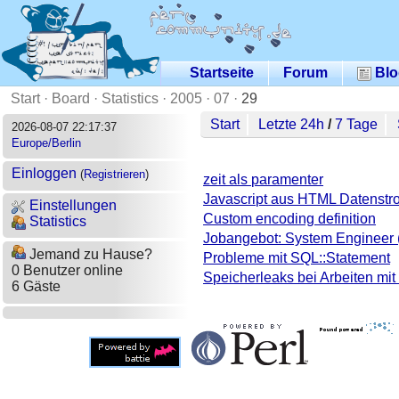
Startseite
Forum
Blo
Start
·
Board
·
Statistics
·
2005
·
07
·
29
Start
Letzte 24h
/
7 Tage
2026-08-07 22:17:37
Europe/Berlin
Einloggen
(
Registrieren
)
zeit als paramenter
Javascript aus HTML Datenstr
Einstellungen
Custom encoding definition
Statistics
Jobangebot: System Engineer (L
Jemand zu Hause?
Probleme mit SQL::Statement
0 Benutzer online
Speicherleaks bei Arbeiten mi
6 Gäste