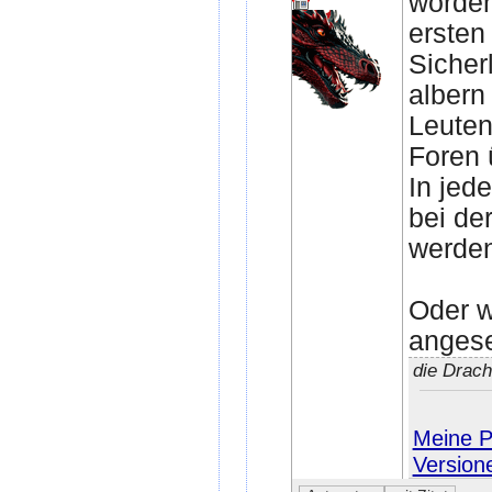
worden
ersten
Sicher
albern
Leuten
Foren 
In jed
bei de
werden
Oder w
anges
die Drac
Meine Pe
Version