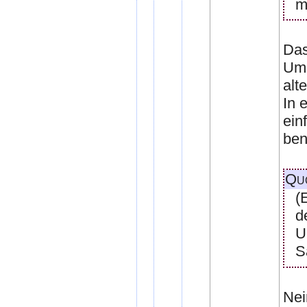
m
Das
Umg
alt
In 
ein
ben
Qu
(
d
U
S
Nei