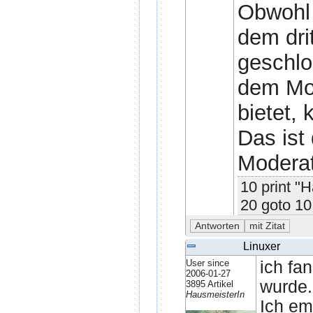
Obwohl 
dem dri
geschl
dem Mot
bietet,
Das ist
Moderat
10 print "H
20 goto 10
Linuxer
User since
ich fa
2006-01-27
wurde.
3895 Artikel
HausmeisterIn
Ich em