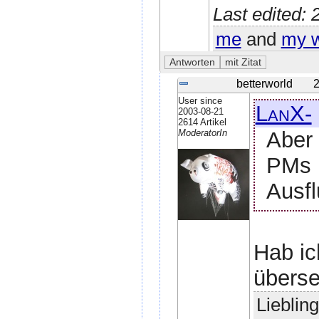
Last edited:
me
and
my w
betterworld
2
User since
LanX-
2003-08-21
2614 Artikel
Aber 
ModeratorIn
PMs 
Ausfl
Hab ic
überse
Lieblin