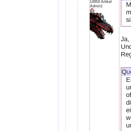
14950 Artikel
M
Admin1
m
s
Ja,
Und
Reg
Qu
E
u
o
d
e
w
u