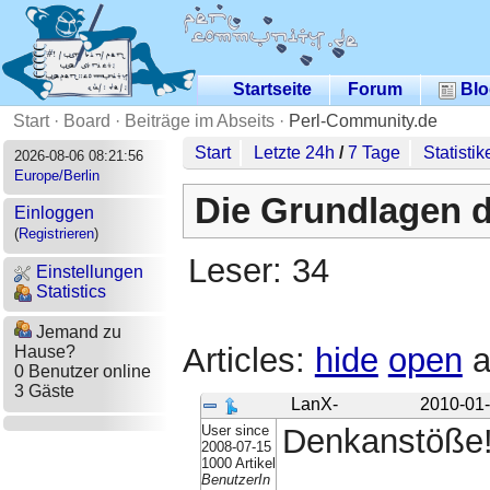
Startseite
Forum
Blo
Start
·
Board
·
Beiträge im Abseits
·
Perl-Community.de
Start
Letzte 24h
/
7 Tage
Statistik
2026-08-06 08:21:56
Europe/Berlin
Die Grundlagen d
Einloggen
(
Registrieren
)
Leser: 34
Einstellungen
Statistics
Jemand zu
Articles:
hide
open
a
Hause?
0 Benutzer online
3 Gäste
LanX-
2010-01-
User since
Denkanstöße
2008-07-15
1000 Artikel
BenutzerIn