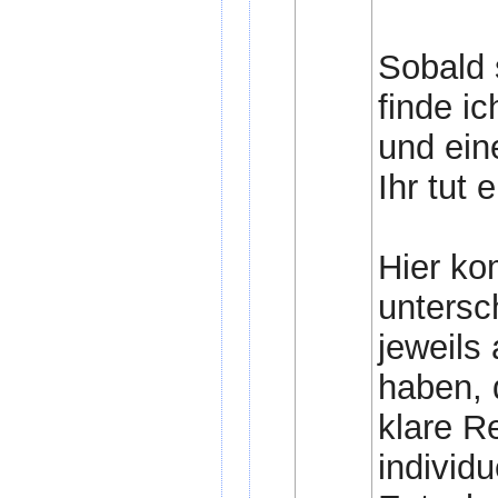
Sobald 
finde ic
und ein
Ihr tut 
Hier ko
untersc
jeweils
haben, 
klare R
individ