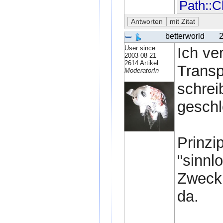
Path::C
betterworld
2
User since
Ich ve
2003-08-21
2614 Artikel
Trans
ModeratorIn
schrei
geschl
Prinzi
"sinnl
Zweck 
da.