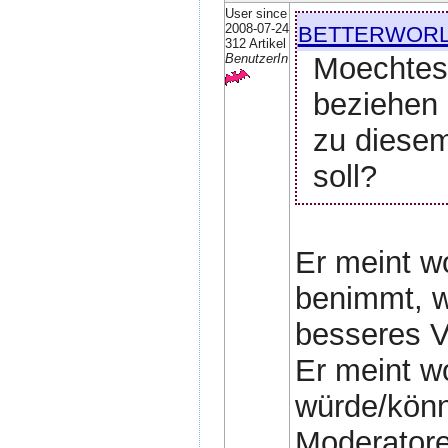
User since
betterwor
2008-07-24
312 Artikel
Moechtest
BenutzerIn
beziehen 
zu diesem
soll?
Er meint wo
benimmt, w
besseres Vo
Er meint w
würde/könn
Moderatore