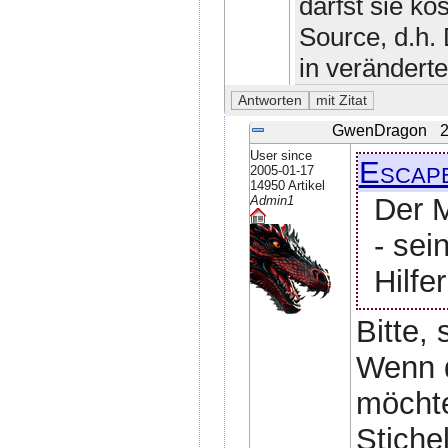
darfst sie ko
Source, d.h. 
in veränderte
GwenDragon
2
User since
Escap
2005-01-17
14950 Artikel
Der 
Admin1
- sei
Hilfe
Bitte,
Wenn 
möchte
Stiche