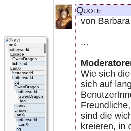
Quote
von Barbara 
...
Navi
LanX-
betterworld
Escape
GwenDragon
Moderatoren
lichtkind
LanX-
Wie sich di
betterworld
betterworld
sich auf lan
pq
GwenDragon
betterworld
BenutzerInn
GwenDragon
leo11
Freundliche,
bianca
Linuxer
sind die wic
LanX-
betterworld
kreieren, in 
LanX-
pq