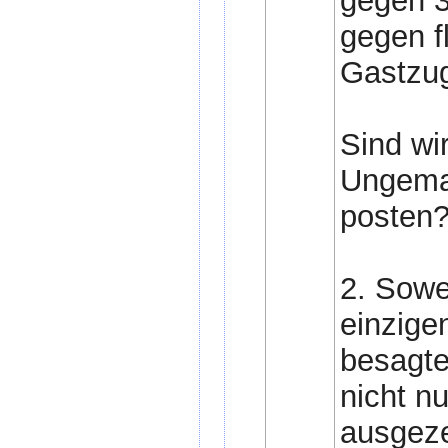
gegen 3
gegen f
Gastzu
Sind wir
Ungemac
posten
2. Sowe
einzige
besagte
nicht n
ausgeze