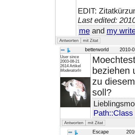
EDIT: Zitatkürz
Last edited: 20
me
and
my writ
betterworld
2010-0
User since
Moechtest
2003-08-21
2614 Artikel
beziehen 
ModeratorIn
zu diesem
soll?
Lieblingsmo
Path::Class
Escape
201