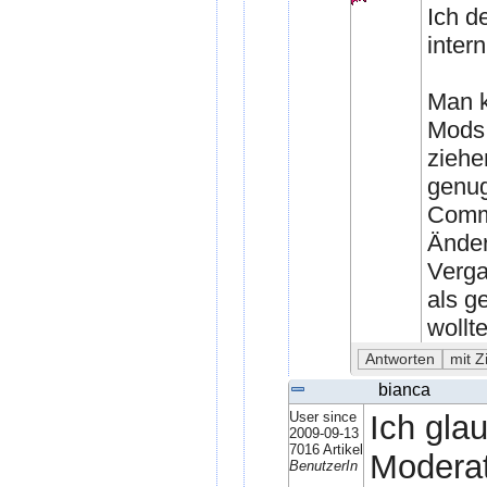
Ich d
intern
Man k
Mods 
ziehen
genug
Commu
Änder
Verga
als g
wollt
bianca
User since
Ich gla
2009-09-13
7016 Artikel
Moderat
BenutzerIn