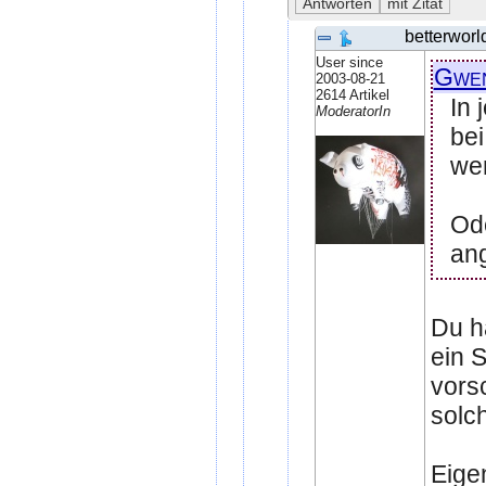
betterworl
User since
Gwe
2003-08-21
2614 Artikel
In 
ModeratorIn
bei
we
Ode
an
Du h
ein S
vors
solc
Eigen