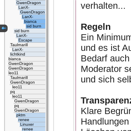
GwenDragon
verhalten...
LanX-
GwenDragon
LanX-
bianca
Regeln
sid burn
sid burn
Ein Minimum 
LanX-
Escape
Taulmarill
und es ist A
LanX-
lichtkind
Bedarf auch 
bianca
GwenDragon
Moderator se
GwenDragon
leo11
und sich selb
Taulmarill
GwenDragon
leo11
pq
leo11
Transparen
GwenDragon
pq
Klare Begrü
GwenDragon
pktm
Handlungen 
renee
Linuxer
renee