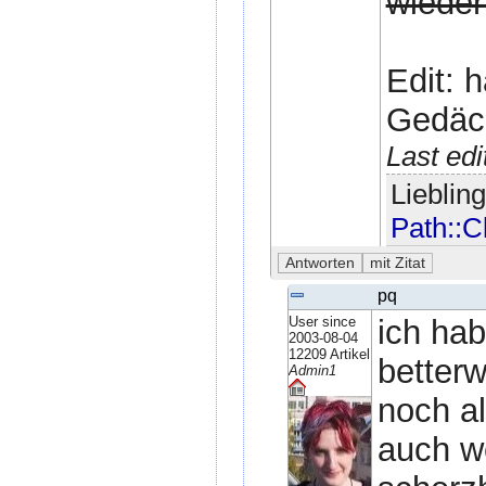
wieder
Edit: 
Gedäch
Last ed
Lieblin
Path::C
pq
User since
ich ha
2003-08-04
12209 Artikel
betterw
Admin1
noch al
auch we