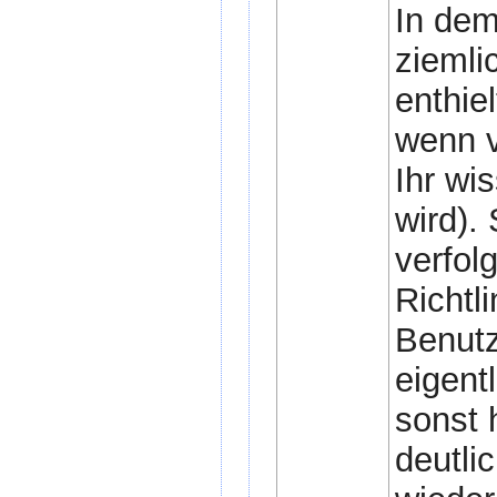
In dem
ziemli
enthie
wenn v
Ihr wis
wird).
verfol
Richtli
Benutz
eigent
sonst 
deutlic