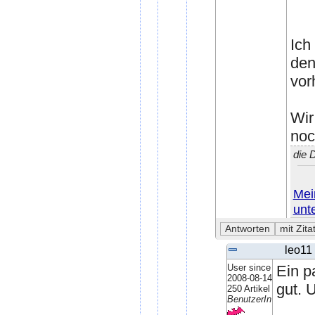
Ich
den
vor
Wir
noc
die 
Mei
unt
leo11
User since
Ein p
2008-08-14
gut. 
250 Artikel
BenutzerIn