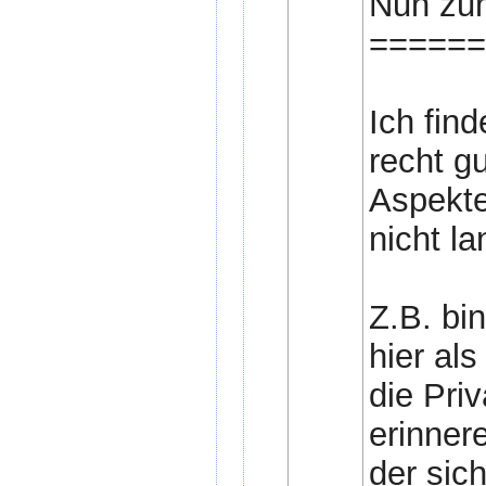
Nun zu
======
Ich find
recht gu
Aspekte
nicht l
Z.B. bi
hier als
die Pri
erinner
der sic