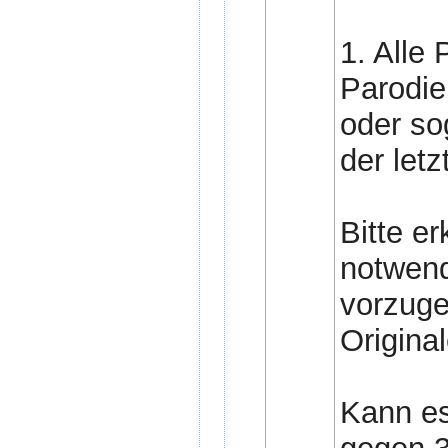
1. Alle 
Parodie
oder so
der letz
Bitte e
notwend
vorzuge
Origina
Kann es