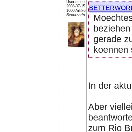
User since
betterwor
2008-07-15
1000 Artikel
Moechtes
BenutzerIn
beziehen
gerade zu
koennen 
In der akt
Aber viell
beantworte
zum Rio Br