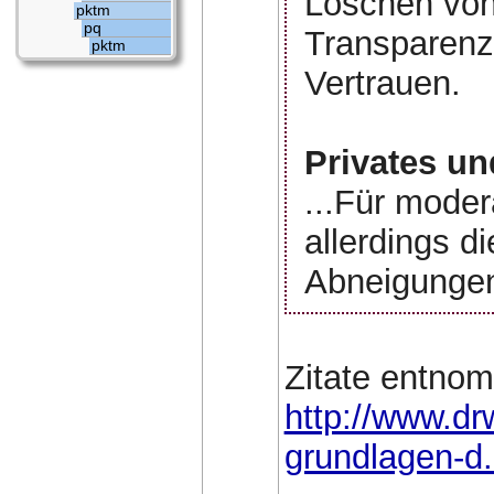
Löschen von
pktm
pq
Transparenz.
pktm
Vertrauen.
Privates un
...Für mode
allerdings d
Abneigungen 
Zitate entno
http://www.dr
grundlagen-d.