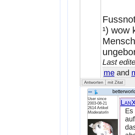
Fussnot
¹) wow 
Mensch
ungebor
Last edit
me
and
betterworl
User since
LanX
2003-08-21
2614 Artikel
Es 
ModeratorIn
auf
da