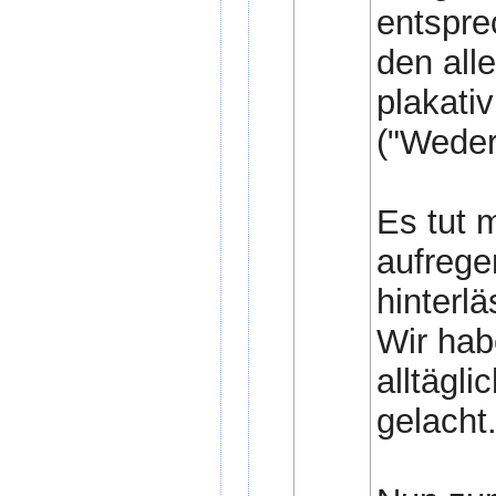
entspre
den all
plakati
("Weder
Es tut m
aufrege
hinterl
Wir hab
alltägl
gelacht