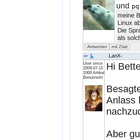
und
pq
meine B
Linux a
Die Spr
als sol
LanX-
User since
Hi Bett
2008-07-15
1000 Artikel
BenutzerIn
Besagte
Anlass 
nachzud
Aber gu