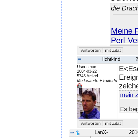
die Drac
Meine P
Perl-Ve
lichtkind
2
User since
E<Es
2004-03-22
Ereig
5745 Artikel
ModeratorIn + EditorIn
zeich
mein 
Es beg
LanX-
201