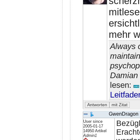
scherzh
mitlese
ersicht
mehr wi
Always c
maintain
psychopa
Damian 
lesen:
Leitfade
GwenDragon
User since
Bezügl
2005-01-17
Eracht
14950 Artikel
Admin1