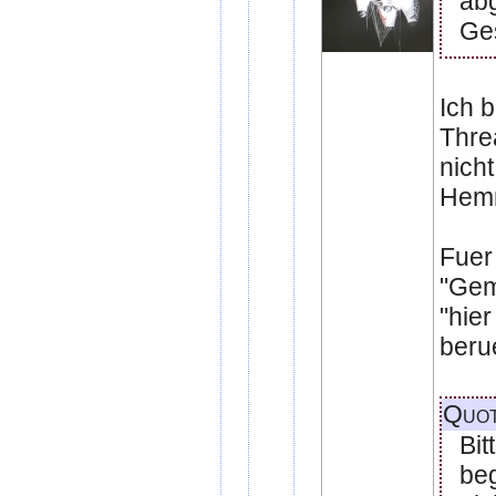
abg
Ge
Ich 
Thre
nich
Hemm
Fuer 
"Gem
"hie
berue
Quo
Bit
be