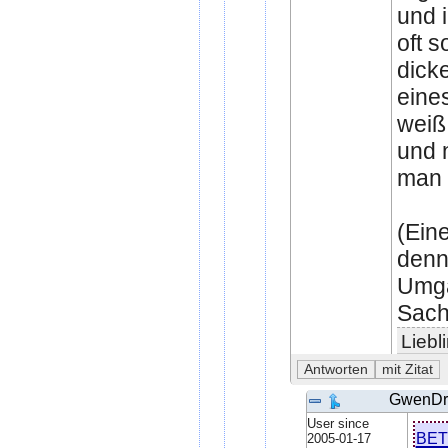
und 
oft s
dick
eine
weiß
und 
man 
(Eine
denn
Umga
Sach
Liebl
GwenDr
User since
be
2005-01-17