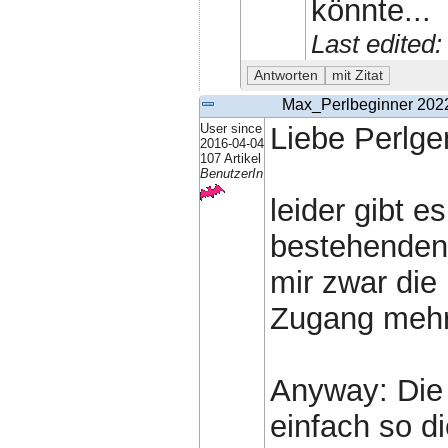
könnte...
Last edited
Max_Perlbeginner
202
User since
Liebe Perlg
2016-04-04
107 Artikel
BenutzerIn
leider gibt 
bestehenden 
mir zwar die
Zugang mehr 
Anyway: Die 
einfach so d