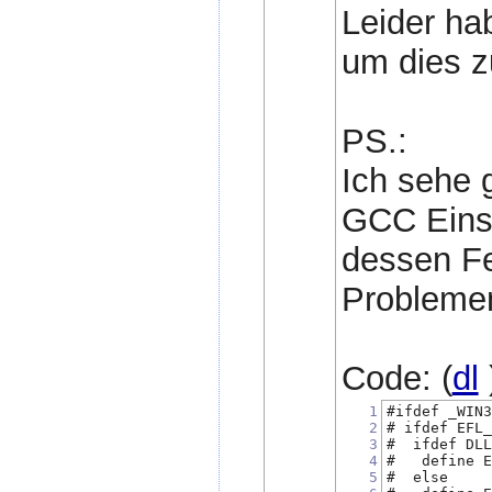
Leider ha
um dies z
PS.:
Ich sehe 
GCC Einst
dessen Fe
Problemen
Code: (
dl
1
#ifdef _WIN
2
# ifdef EFL
3
#  ifdef DL
4
#   define 
5
#  else