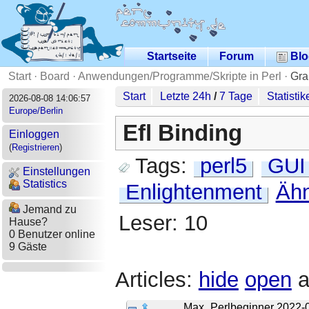
Startseite
Forum
Blo
Start
·
Board
·
Anwendungen/Programme/Skripte in Perl
·
Gra
Start
Letzte 24h
/
7 Tage
Statistik
2026-08-08 14:06:57
Europe/Berlin
Efl Binding
Einloggen
(
Registrieren
)
Tags:
perl5
GUI
Einstellungen
Statistics
Enlightenment
Ähn
Jemand zu
Leser: 10
Hause?
0 Benutzer online
9 Gäste
Articles:
hide
open
a
Max_Perlbeginner
2022-