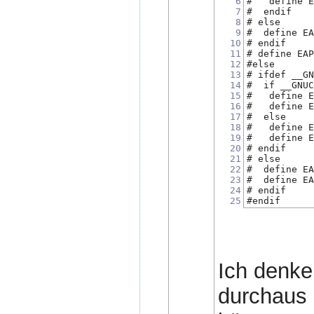
6
#   define 
7
#  endif
8
# else
9
#  define E
10
# endif
11
# define EA
12
#else
13
# ifdef __G
14
#  if __GNU
15
#   define 
16
#   define 
17
#  else
18
#   define 
19
#   define 
20
# endif
21
# else
22
#  define E
23
#  define E
24
# endif
25
#endif
Ich denke
durchaus 