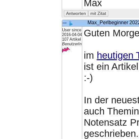
Max
Max_Perlbeginner
202
User since
Guten Morg
2016-04-04
107 Artikel
BenutzerIn
im
heutigen 
ist ein Arti
:-)
In der neues
auch Themin
Notensatz 
geschrieben.