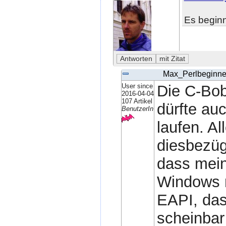
Es beginn
Max_Perlbeginne
User since
Die C-Bobl
2016-04-04
107 Artikel
dürfte a
BenutzerIn
laufen. Al
diesbezügl
dass mein
Windows ni
EAPI, das
scheinbar