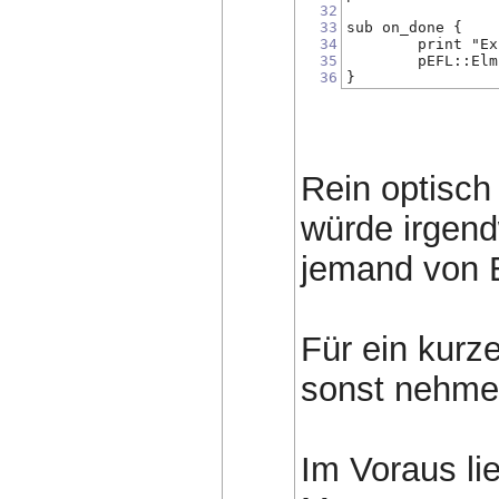
32
33
sub on_done {
34
	print "E
35
	pEFL::El
36
}
Rein optisch
würde irgend
jemand von 
Für ein kurz
sonst nehme 
Im Voraus li