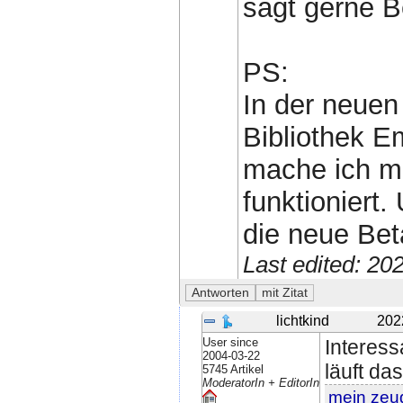
sagt gerne B
PS:
In der neuen
Bibliothek E
mache ich mi
funktioniert
die neue Bet
Last edited: 2
lichtkind
202
User since
Interess
2004-03-22
läuft da
5745 Artikel
ModeratorIn + EditorIn
mein zeu