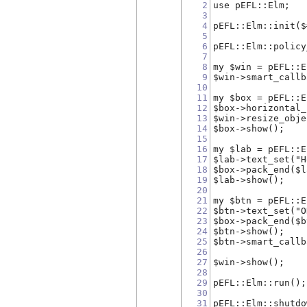
2
use pEFL::Elm;
3
4
pEFL::Elm::init($
5
6
pEFL::Elm::policy
7
8
my $win = pEFL::E
9
$win->smart_callb
10
11
my $box = pEFL::E
12
$box->horizontal_
13
$win->resize_obje
14
$box->show();
15
16
my $lab = pEFL::E
17
$lab->text_set("H
18
$box->pack_end($l
19
$lab->show();
20
21
my $btn = pEFL::E
22
$btn->text_set("O
23
$box->pack_end($b
24
$btn->show();
25
$btn->smart_callb
26
27
$win->show();
28
29
pEFL::Elm::run();
30
31
pEFL::Elm::shutdo