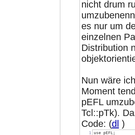
nicht drum r
umzubenennen
es nur um de
einzelnen Pa
Distribution 
objektorienti
Nun wäre ich
Moment tendi
pEFL umzuben
Tcl::pTk). D
Code: (
dl
)
1
use pEFL;