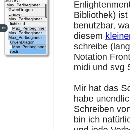
Navi
Enlightenment 
Max_Perlbeginner
GwenDragon
Bibliothek) is
Linuxer
Max_Perlbeginner
benutzbar, wa
lichtkind
Max_Perlbeginner
Max_Perlbeginner
diesem
kleine
Max_Perlbeginner
GwenDragon
schreibe (lang
Max_Perlbeginner
rosti
Notation Fro
midi und svg S
Mir hat das S
habe unendlic
Schreiben vo
bin ich natür
und jede Ver