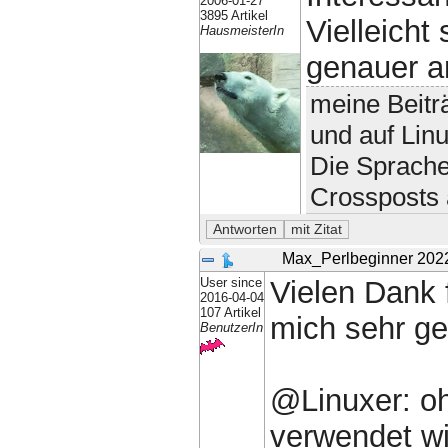
2006-01-27
3895 Artikel
Vielleicht
HausmeisterIn
genauer a
meine Beitr
und auf Lin
Die Sprache
Crossposts 
Max_Perlbeginner
202
User since
Vielen Dank 
2016-04-04
107 Artikel
mich sehr gef
BenutzerIn
@Linuxer: oh
verwendet wi