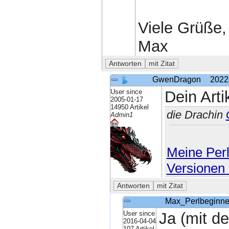
Viele Grüße,
Max
GwenDragon
2022
User since
Dein Arti
2005-01-17
14950 Artikel
die Drachin
Admin1
Meine Perl
Versionen 
Max_Perlbeginne
User since
Ja (mit de
2016-04-04
107 Artikel