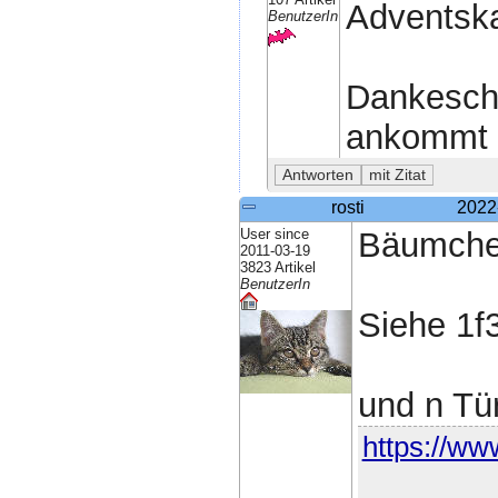
Adventska
BenutzerIn
Dankeschö
ankommt :
rosti
2022
User since
Bäumchen
2011-03-19
3823 Artikel
BenutzerIn
Siehe 1f
und n Tü
https://www