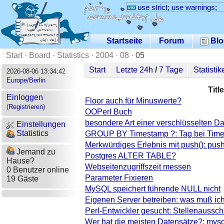
use strict; use warnings;
Startseite
Forum
Blo
Start
·
Board
·
Statistics
·
2004
·
08
·
05
Start
Letzte 24h
/
7 Tage
Statistik
2026-08-06 13:34:42
Europe/Berlin
Title
Einloggen
Floor auch für Minuswerte?
(
Registrieren
)
OOPerl Buch
besondere Art einer verschlüsselten D
Einstellungen
Statistics
GROUP BY Timestamp ?: Tag bei Time
Merkwürdiges Erlebnis mit push(): pus
Jemand zu
Postgres ALTER TABLE?
Hause?
Webseitenzugriffszeit messen
0 Benutzer online
Parameter Fixieren
19 Gäste
MySQL speichert führende NULL nicht
Eigenen Server betreiben: was muß i
Perl-Entwickler gesucht: Stellenaussc
Wer hat die meisten Datensätze?: mysq