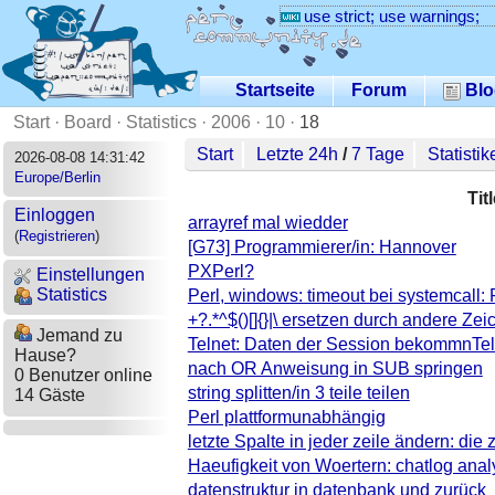
use strict; use warnings;
Startseite
Forum
Blo
Start
·
Board
·
Statistics
·
2006
·
10
·
18
Start
Letzte 24h
/
7 Tage
Statistik
2026-08-08 14:31:42
Europe/Berlin
Tit
Einloggen
arrayref mal wiedder
(
Registrieren
)
[G73] Programmierer/in: Hannover
PXPerl?
Einstellungen
Statistics
Perl, windows: timeout bei systemcall: 
+?.*^$()[]{}|\ ersetzen durch andere Zei
Jemand zu
Telnet: Daten der Session bekommnTel
Hause?
nach OR Anweisung in SUB springen
0 Benutzer online
string splitten/in 3 teile teilen
14 Gäste
Perl plattformunabhängig
letzte Spalte in jeder zeile ändern: die 
Haeufigkeit von Woertern: chatlog anal
datenstruktur in datenbank und zurück