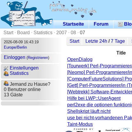
Startseite
Forum
Blo
Start
·
Board
·
Statistics
·
2007
·
08
·
07
Start
Letzte 24h
/
7 Tage
2026-08-09 16:43:19
Europe/Berlin
Title
Einloggen
(
Registrieren
)
OpenDialog
[Tourwerk] Perl-Programmierer/
Einstellungen
[Neomo] Perl-Programmierer/in
Statistics
[ComputerFutureSolutions] Pr
Jemand zu Hause?
[Gett] Perl-Programmierer/in (T
0 Benutzer online
[Webtrekk] Software-Entwickler/
13 Gäste
Hilfe bei LWP::UserAgent
perl2exe die optionen funktioni
Shellskript läuft nicht
use bei nicht-vorhandenen Pa
Taint-Modus