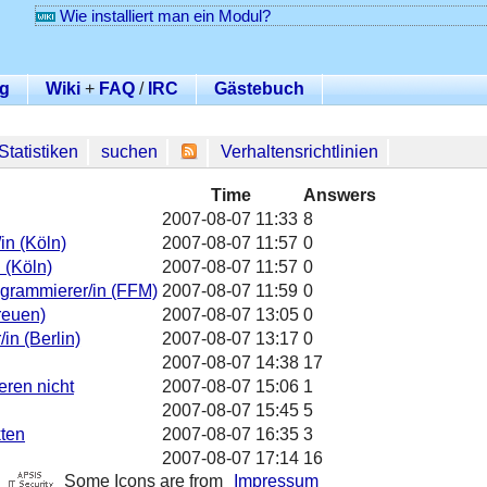
Wie installiert man ein Modul?
g
Wiki
+
FAQ
/
IRC
Gästebuch
Statistiken
suchen
Verhaltensrichtlinien
Time
Answers
2007-08-07 11:33
8
in (Köln)
2007-08-07 11:57
0
 (Köln)
2007-08-07 11:57
0
ogrammierer/in (FFM)
2007-08-07 11:59
0
reuen)
2007-08-07 13:05
0
in (Berlin)
2007-08-07 13:17
0
2007-08-07 14:38
17
eren nicht
2007-08-07 15:06
1
2007-08-07 15:45
5
kten
2007-08-07 16:35
3
2007-08-07 17:14
16
Some Icons are from
Impressum