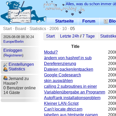
Alles, was du schon immer üb
Startseite
Forum
Blo
Start
·
Board
·
Statistics
·
2006
·
10
·
05
Start
Letzte 24h
/
7 Tage
Statistik
2026-08-08 08:30:24
Europe/Berlin
Title
Einloggen
Modul?
200
(
Registrieren
)
ändern von hashref in sub
200
Dereferenzierung
200
Einstellungen
Statistics
Dateien packen/entpacken
200
Google Codesearch
200
Jemand zu
skin auswählen
200
Hause?
calling 2 subroutines in einer
200
0 Benutzer online
Variablenübergabe an Programm
200
14 Gäste
AutoRank installationsproblem
200
Kleiner LAN-Script
200
Can't locate dtrict.pm
200
tabellen aus htmlseite parsen
200