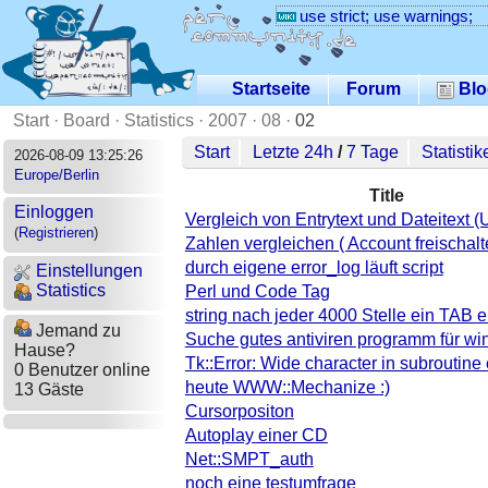
use strict; use warnings;
Startseite
Forum
Blo
Start
·
Board
·
Statistics
·
2007
·
08
·
02
Start
Letzte 24h
/
7 Tage
Statistik
2026-08-09 13:25:26
Europe/Berlin
Title
Einloggen
Vergleich von Entrytext und Dateitext (
(
Registrieren
)
Zahlen vergleichen ( Account freischalt
durch eigene error_log läuft script
Einstellungen
Statistics
Perl und Code Tag
string nach jeder 4000 Stelle ein TAB e
Jemand zu
Suche gutes antiviren programm für wi
Hause?
Tk::Error: Wide character in subroutine 
0 Benutzer online
heute WWW::Mechanize :)
13 Gäste
Cursorpositon
Autoplay einer CD
Net::SMPT_auth
noch eine testumfrage