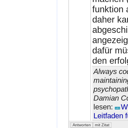
funktion 
daher ka
abgeschic
angezeig
dafür mü
den erfol
Always cod
maintainin
psychopath
Damian Con
lesen:
Wi
Leitfaden 