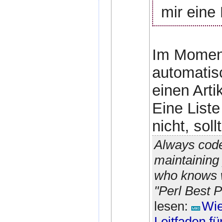
mir eine 
Im Moment
automatis
einen Arti
Eine Liste
nicht, sol
Always code
maintaining 
who knows w
"Perl Best P
lesen:
Wie
Leitfaden f