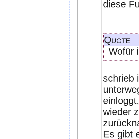
diese F
Quote
Wofür i
schrieb 
unterweg
einlogg
wieder 
zurückna
Es gibt 