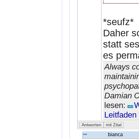
*seufz*
Daher sc
statt s
es perm
Always co
maintainin
psychopat
Damian Co
lesen:
W
Leitfaden
bianca