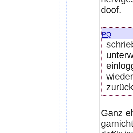
doof.
pq
schrie
unterw
einlog
wieder
zurück
Ganz eh
garnich