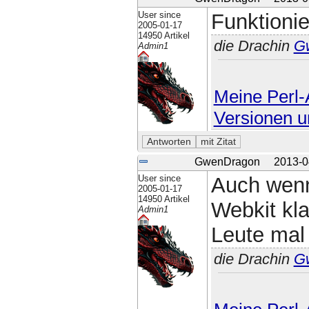
User since
Funktioni
2005-01-17
14950 Artikel
die Drachin
G
Admin1
Meine Perl-A
Versionen u
GwenDragon
2013-0
User since
Auch wenn
2005-01-17
14950 Artikel
Webkit kla
Admin1
Leute mal 
die Drachin
G