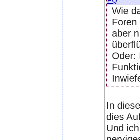
Wie da
Foren 
aber n
überfl
Oder: 
Funkti
Inwief
In dies
dies Au
Und ich
nervige