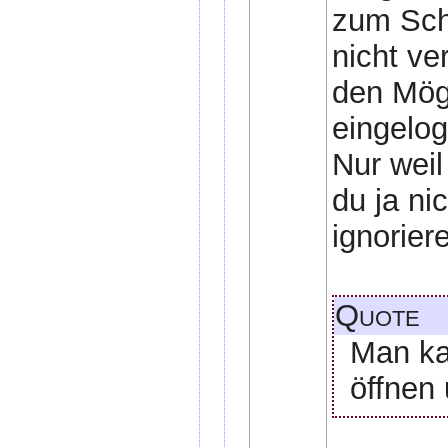
zum Sch
nicht ve
den Mögl
eingelog
Nur weil
du ja ni
ignorier
Quote
Man ka
öffnen