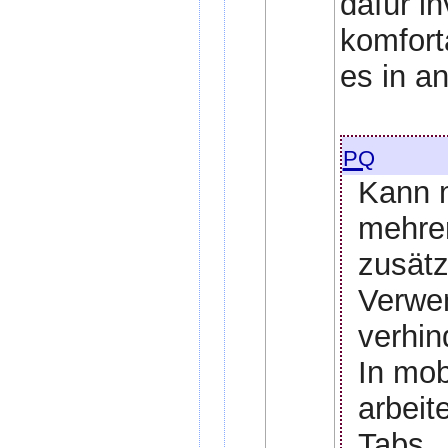
dafür i
komfort
es in a
pq
Kann m
mehrer
zusätz
Verwen
verhin
In mob
arbeit
Tabs.