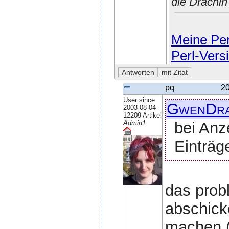
die Drachi
Meine Perl
Perl-Vers
pq
20
User since
GwenDr
2003-08-04
12209 Artikel
bei Anz
Admin1
Einträg
das probl
abschicke
machen (