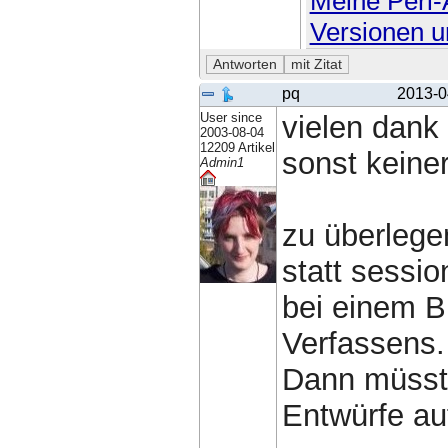
Meine Perl-A
Versionen u
pq
2013-0
User since
vielen dank
2003-08-04
12209 Artikel
sonst keine
Admin1
zu überlege
statt sessio
bei einem B
Verfassens.
Dann müsste
Entwürfe au