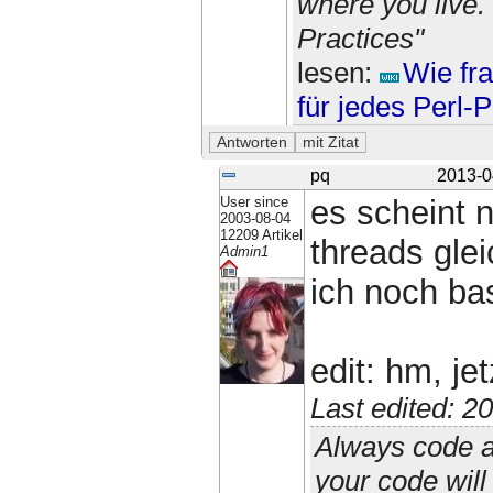
where you live.
Practices"
lesen:
Wie fra
für jedes Perl-
pq
2013-0
User since
es scheint 
2003-08-04
12209 Artikel
threads glei
Admin1
ich noch bas
edit: hm, jet
Last edited: 
Always code a
your code wil