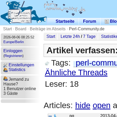
Startseite
Forum
Blo
Start
·
Board
·
Beiträge im Abseits
·
Perl-Community.de
Start
Letzte 24h
/
7 Tage
Statistik
2026-08-06 08:25:52
Europe/Berlin
Artikel verfassen
Einloggen
(
Registrieren
)
Tags:
perl-commu
Einstellungen
Statistics
Ähnliche Threads
Jemand zu
Leser: 18
Hause?
1 Benutzer online
3 Gäste
Articles:
hide
open
a
pq
2013-04-