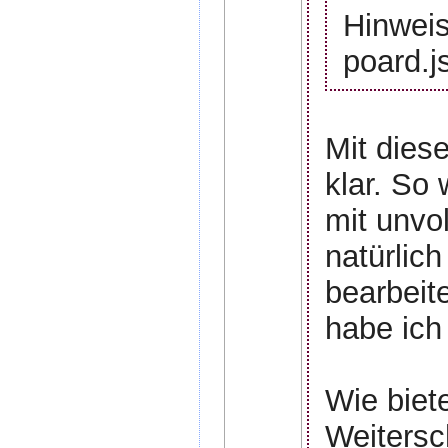
Hinweis
poard.j
Mit dies
klar. So 
mit unvo
natürlic
bearbeit
habe ich
Wie biet
Weitersc