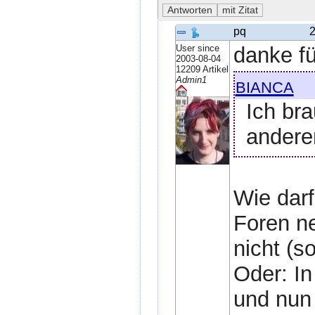
pq
2
User since
danke fü
2003-08-04
12209 Artikel
bianca
Admin1
Ich bra
andere
Wie darf
Foren ne
nicht (s
Oder: In
und nun 