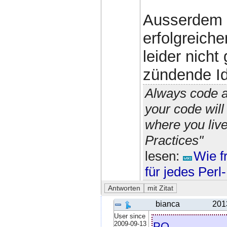
Ausserdem s
erfolgreich
leider nicht
zündende Id
Always code a
your code wil
where you liv
Practices"
lesen:
Wie f
für jedes Per
bianca
201
User since
pq
2009-09-13