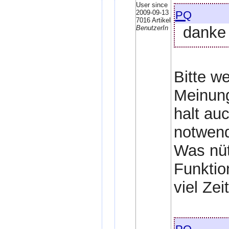
User since
pq
2009-09-13
7016 Artikel
danke 
BenutzerIn
Bitte w
Meinung
halt auc
notwend
Was nüt
Funktio
viel Zei
pq