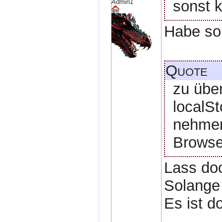
sonst 
Admin1
Habe son
Quote
zu übe
localSt
nehmen.
Browse
Lass doc
Solange 
Es ist do