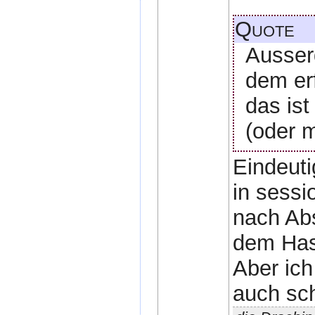
Quote
Ausser
dem er
das ist
(oder m
Eindeuti
in sessi
nach Abs
dem Has
Aber ich
auch sch