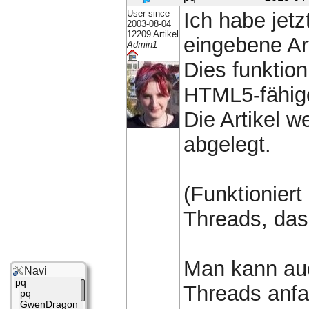
User since
Ich habe jetz
2003-08-04
12209 Artikel
eingebene Art
Admin1
Dies funktion
HTML5-fähig
Die Artikel w
abgelegt.
(Funktioniert
Threads, das
Man kann auc
Navi
pq
Threads anfa
pq
GwenDragon