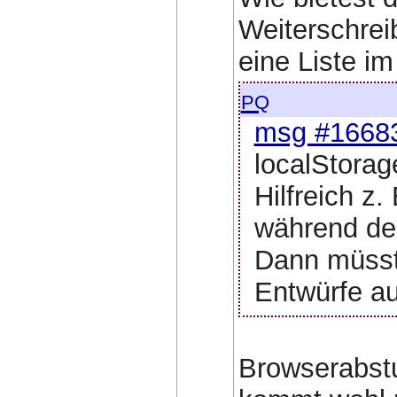
Weiterschrei
eine Liste im
pq
msg #1668
localStorag
Hilfreich z
während de
Dann müsste
Entwürfe a
Browserabstu