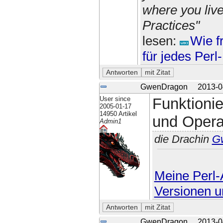
where you liv
Practices"
lesen:
Wie f
für jedes Per
GwenDragon
2013-0
User since
Funktioni
2005-01-17
14950 Artikel
und Opera
Admin1
die Drachin
G
Meine Perl-A
Versionen u
GwenDragon
2013-0