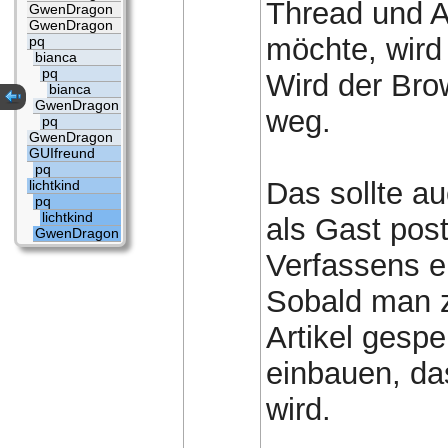
Thread und A
GwenDragon
GwenDragon
möchte, wird 
pq
bianca
pq
Wird der Brow
bianca
GwenDragon
weg.
pq
GwenDragon
GUIfreund
pq
Das sollte au
lichtkind
pq
lichtkind
als Gast pos
GwenDragon
Verfassens ei
Sobald man z.
Artikel gespe
einbauen, da
wird.