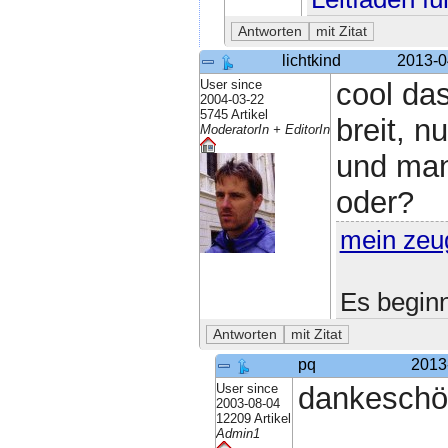
lichtkind
2013-0
User since
cool das
2004-03-22
5745 Artikel
breit, 
ModeratorIn + EditorIn
und man
oder?
mein zeu
Es beginn
pq
2013
User since
dankeschö
2003-08-04
12209 Artikel
Admin1