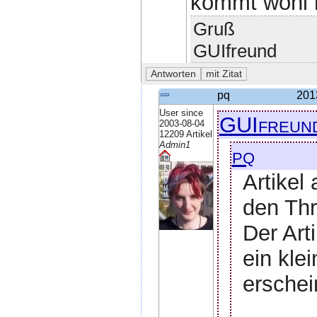
kommt wohl ni
Gruß
GUIfreund
pq
201
User since
GUIfreun
2003-08-04
12209 Artikel
Admin1
pq
Artikel
den Thr
Der Art
ein kle
erschei