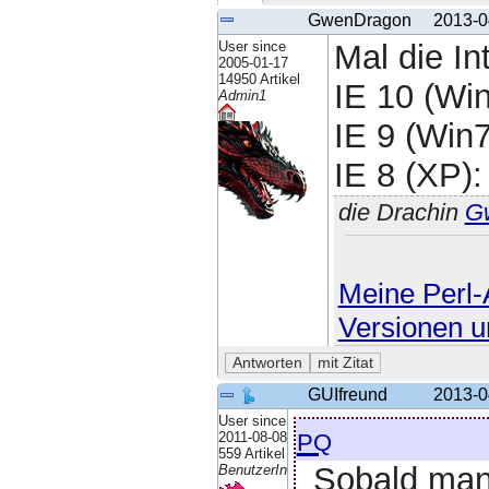
GwenDragon
2013-0
User since
Mal die In
2005-01-17
14950 Artikel
IE 10 (Wi
Admin1
IE 9 (Win7
IE 8 (XP):
die Drachin
G
Meine Perl-A
Versionen u
GUIfreund
2013-0
User since
pq
2011-08-08
559 Artikel
Sobald man 
BenutzerIn