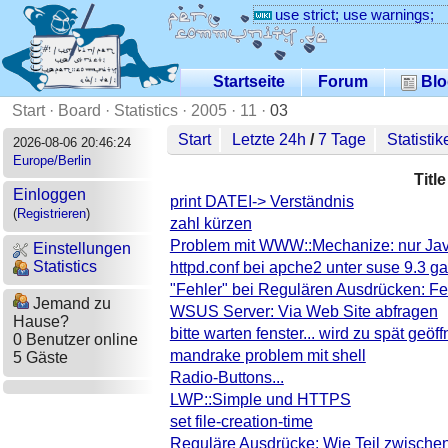
use strict; use warnings;
Startseite
Forum
Blo
Start
·
Board
·
Statistics
·
2005
·
11
·
03
Start
Letzte 24h
/
7 Tage
Statistik
2026-08-06 20:46:24
Europe/Berlin
Title
Einloggen
print DATEI-> Verständnis
(
Registrieren
)
zahl kürzen
Problem mit WWW::Mechanize: nur Java
Einstellungen
Statistics
httpd.conf bei apche2 unter suse 9.3 g
"Fehler" bei Regulären Ausdrücken: Fe
Jemand zu
WSUS Server: Via Web Site abfragen
Hause?
bitte warten fenster... wird zu spät geöf
0 Benutzer online
mandrake problem mit shell
5 Gäste
Radio-Buttons...
LWP::Simple und HTTPS
set file-creation-time
Reguläre Ausdrücke: Wie Teil zwische