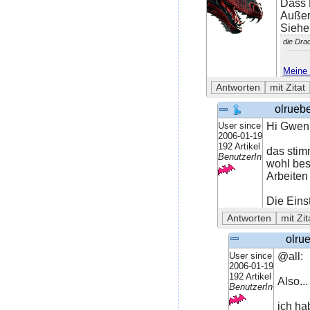
Dass 
Außer
Sieh
die Dra
Meine 
olrueb
User since
Hi Gwen
2006-01-19
192 Artikel
das stimm
BenutzerIn
wohl bes
Arbeiten
Die Eins
olru
User since
@all:
2006-01-19
192 Artikel
Also...
BenutzerIn
ich ha