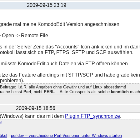
2009-09-15 23:19
grade mal meine KomodoEdit Version angeschmissen.
-> Open -> Remote File
s in der Server Zeile das "Accounts" Icon anklicken und im dan
rotokoll lässt sich da FTP, FTPS, SFTP und SCP auswählen.
 müsste KomodoEdit auch Dateien via FTP öffnen können...
nutze das Feature allerdings mit SFTP/SCP und habe grade kei
probieren).
Beiträge: I.d.R. alle Angaben ohne Gewähr und auf Linux abgestimmt!
rache heisst
Perl
, nicht
PERL
. - Bitte Crossposts als solche
kenntlich
mach
2009-09-15 18:56
(Windows) kann das mit dem
Plugin FTP_synchronize
.
n
ikel
·
perldev – verschiedene Perl-Versionen unter Windows starten