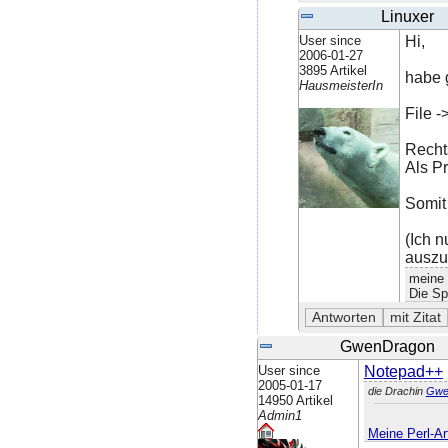
Linuxer
User since
Hi,
2006-01-27
3895 Artikel
habe 
HausmeisterIn
File 
Recht
Als P
Somit
(Ich 
auszu
meine 
Die Sp
GwenDragon
User since
Notepad++
2005-01-17
die Drachin
Gwe
14950 Artikel
Admin1
Meine Perl-Art