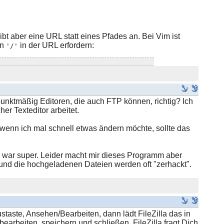
ibt aber eine URL statt eines Pfades an. Bei Vim ist
en
in der URL erfordern:
'/'
punktmäßig Editoren, die auch FTP können, richtig? Ich
r Texteditor arbeitet.
r wenn ich mal schnell etwas ändern möchte, sollte das
s war super. Leider macht mir dieses Programm aber
und die hochgeladenen Dateien werden oft "zerhackt".
staste, Ansehen/Bearbeiten, dann lädt FileZilla das in
earbeiten, speichern und schließen. FileZilla fragt Dich