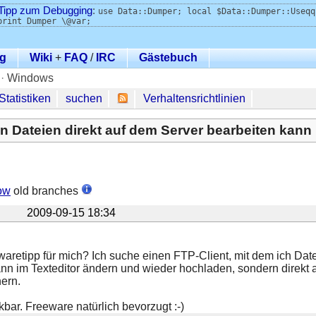
Tipp zum Debugging
:
use Data::Dumper; local $Data::Dumper::Useqq
print Dumper \@var;
g
Wiki
+
FAQ
/
IRC
Gästebuch
·
Windows
Statistiken
suchen
Verhaltensrichtlinien
n Dateien direkt auf dem Server bearbeiten kann
ow
old branches
2009-09-15 18:34
waretipp für mich? Ich suche einen FTP-Client, mit dem ich Date
ann im Texteditor ändern und wieder hochladen, sondern direkt 
ern.
bar. Freeware natürlich bevorzugt :-)