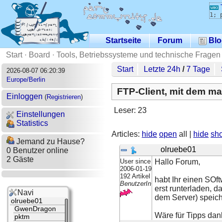
1; 
Startseite
Forum
Blo
Start
·
Board
·
Tools, Betriebssysteme und technische Fragen
Start
Letzte 24h
/
7 Tage
2026-08-07 06:20:39
Europe/Berlin
FTP-Client, mit dem ma
Einloggen
(
Registrieren
)
Leser: 23
Einstellungen
Statistics
Articles:
hide
open
all |
hide
sh
Jemand zu Hause?
olruebe01
0 Benutzer online
2 Gäste
User since
Hallo Forum,
2006-01-19
192 Artikel
habt Ihr einen SOft
BenutzerIn
erst runterladen, d
Navi
dem Server) speich
olruebe01
GwenDragon
Wäre für Tipps dank
pktm