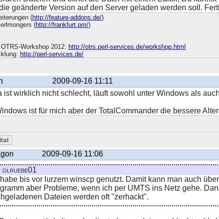
die geänderte Version auf den Server geladen werden soll. Fert
iterungen (
http://feature-addons.de/
)
Perlmongers (
http://frankfurt.pm/
)
n OTRS-Workshop 2012:
http://otrs.perl-services.de/workshop.html
cklung:
http://perl-services.de/
n
2009-09-16 11:11
la ist wirklich nicht schlecht, läuft sowohl unter Windows als auc
indows ist für mich aber der TotalCommander die bessere Alterna
gon
2009-09-16 11:06
 olruebe01
 habe bis vor lurzem winscp genutzt. Damit kann man auch über
gramm aber Probleme, wenn ich per UMTS ins Netz gehe. Dann 
hgeladenen Dateien werden oft "zerhackt".