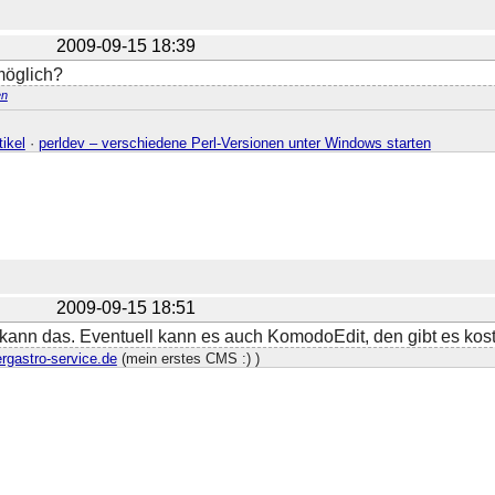
2009-09-15 18:39
möglich?
n
ikel
·
perldev – verschiedene Perl-Versionen unter Windows starten
2009-09-15 18:51
ann das. Eventuell kann es auch KomodoEdit, den gibt es kost
ergastro-service.de
(mein erstes CMS :) )