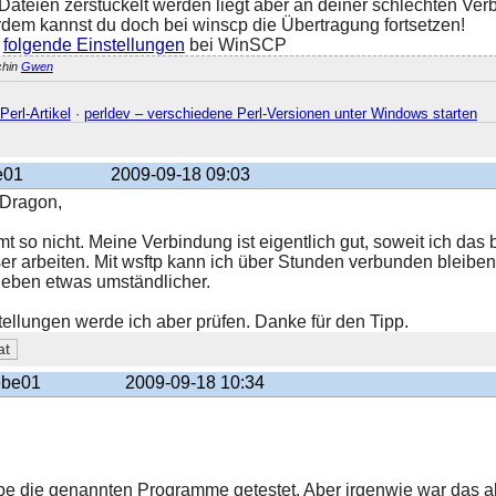
Dateien zerstückelt werden liegt aber an deiner schlechten Ver
dem kannst du doch bei winscp die Übertragung fortsetzen!
e
folgende Einstellungen
bei WinSCP
chin
Gwen
Perl-Artikel
·
perldev – verschiedene Perl-Versionen unter Windows starten
e01
2009-09-18 09:03
Dragon,
t so nicht. Meine Verbindung ist eigentlich gut, soweit ich das 
er arbeiten. Mit wsftp kann ich über Stunden verbunden bleiben
 eben etwas umständlicher.
tellungen werde ich aber prüfen. Danke für den Tipp.
ebe01
2009-09-18 10:34
be die genannten Programme getestet. Aber irgenwie war das al