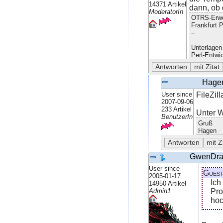
14371 Artikel
dann, ob 
ModeratorIn
OTRS-Erwe
Frankfurt 
--
Unterlage
Perl-Entwi
Hage
User since
FileZil
2007-09-06
233 Artikel
Unter W
BenutzerIn
Gruß
Hagen
GwenDra
User since
Guest
2005-01-17
Ich
14950 Artikel
Pro
Admin1
hoc