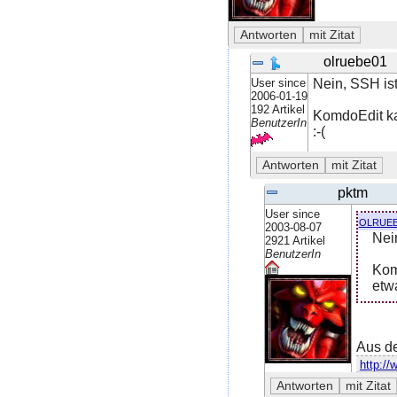
olruebe01
User since
Nein, SSH ist
2006-01-19
192 Artikel
KomdoEdit ka
BenutzerIn
:-(
pktm
User since
olrue
2003-08-07
Nei
2921 Artikel
BenutzerIn
Kom
etwa
Aus de
http://