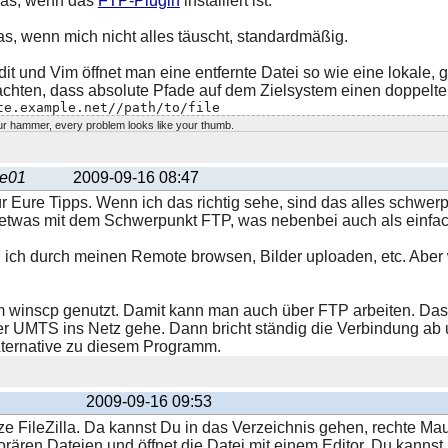
das, wenn das
FTP-Plugin
installiert ist.
s, wenn mich nicht alles täuscht, standardmäßig.
it und Vim öffnet man eine entfernte Datei so wie eine lokale, g
chten, dass absolute Pfade auf dem Zielsystem einen doppelt
te.example.net//path/to/file
r hammer, every problem looks like your thumb.
be01
2009-09-16 08:47
r Eure Tipps. Wenn ich das richtig sehe, sind das alles schwer
 etwas mit dem Schwerpunkt FTP, was nebenbei auch als einfache
ill ich durch meinen Remote browsen, Bilder uploaden, etc. Abe
em winscp genutzt. Damit kann man auch über FTP arbeiten. Da
r UMTS ins Netz gehe. Dann bricht ständig die Verbindung ab 
Lternative zu diesem Programm.
2009-09-16 09:53
ze FileZilla. Da kannst Du in das Verzeichnis gehen, rechte Mau
rären Dateien und öffnet die Datei mit einem Editor, Du kannst b