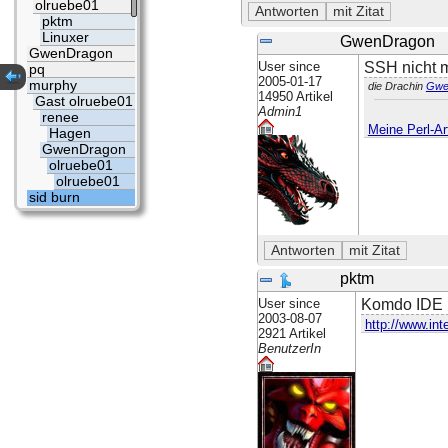
olruebe01
pktm
Linuxer
GwenDragon
GwenDragon
User since
SSH nicht 
pq
2005-01-17
murphy
die Drachin
Gwe
14950 Artikel
Gast olruebe01
Admin1
renee
Meine Perl-Art
Hagen
GwenDragon
olruebe01
olruebe01
sid burn
pktm
User since
Komdo IDE k
2003-08-07
http://www.int
2921 Artikel
BenutzerIn