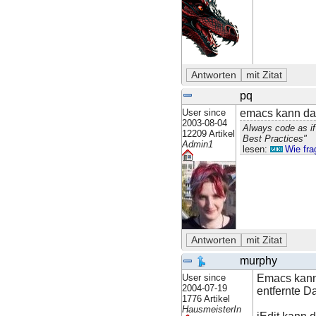
pq
User since
emacs kann das
2003-08-04
Always code as if
12209 Artikel
Best Practices"
Admin1
lesen:
Wie fra
murphy
User since
Emacs kan
2004-07-19
entfernte Da
1776 Artikel
HausmeisterIn