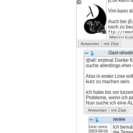
jEdit kann 
Vim kann da
Auch bei jEd
noch zu bea
ftp://remo
When C++ is you
Gast olrue
@all: erstmal Danke fü
suche allerdings eher
Also in erster Linie w
kurz zu machen sein.
Ich habe bis vor lurz
Probleme, wenn ich pe
Nun suche ich eine A
renee
User since
Ich benut
2003-08-04
die Tempo